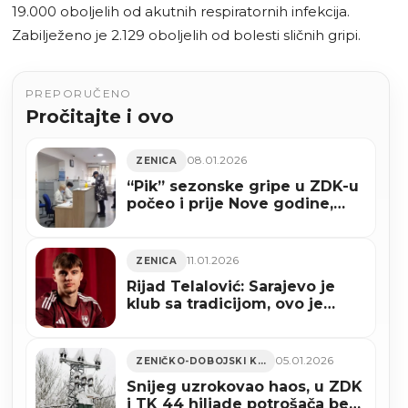
19.000 oboljelih od akutnih respiratornih infekcija.
Zabilježeno je 2.129 oboljelih od bolesti sličnih gripi.
PREPORUČENO
Pročitajte i ovo
08.01.2026
ZENICA
“Pik” sezonske gripe u ZDK-u
počeo i prije Nove godine,
opada broj zaraženih
11.01.2026
ZENICA
Rijad Telalović: Sarajevo je
klub sa tradicijom, ovo je
nagrada za dosadašnji rad
05.01.2026
ZENIČKO-DOBOJSKI KANTON
Snijeg uzrokovao haos, u ZDK
i TK 44 hiljade potrošača bez