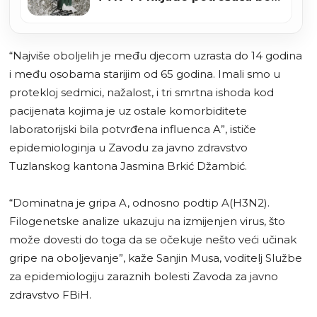
struje
“Najviše oboljelih je među djecom uzrasta do 14 godina
i među osobama starijim od 65 godina. Imali smo u
protekloj sedmici, nažalost, i tri smrtna ishoda kod
pacijenata kojima je uz ostale komorbiditete
laboratorijski bila potvrđena influenca A”, ističe
epidemiologinja u Zavodu za javno zdravstvo
Tuzlanskog kantona Jasmina Brkić Džambić.
“Dominatna je gripa A, odnosno podtip A(H3N2).
Filogenetske analize ukazuju na izmijenjen virus, što
može dovesti do toga da se očekuje nešto veći učinak
gripe na oboljevanje”, kaže Sanjin Musa, voditelj Službe
za epidemiologiju zaraznih bolesti Zavoda za javno
zdravstvo FBiH.