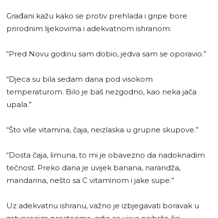
Građani kažu kako se protiv prehlada i gripe bore
prirodnim lijekovima i adekvatnom ishranom:
“Pred Novu godinu sam dobio, jedva sam se oporavio.”
“Djeca su bila sedam dana pod visokom
temperaturom. Bilo je baš nezgodno, kao neka jača
upala.”
“Što više vitamina, čaja, neizlaska u grupne skupove.”
“Dosta čaja, limuna, to mi je obavezno da nadoknadim
tečnost. Preko dana je uvijek banana, narandža,
mandarina, nešto sa C vitaminom i jake supe.”
Uz adekvatnu ishranu, važno je izbjegavati boravak u