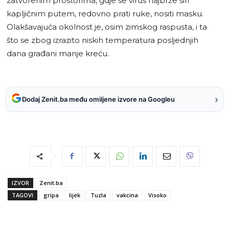
zatvorenim prostorima, gdje se virus najbrže širi
kapljičnim putem, redovno prati ruke, nositi masku.
Olakšavajuća okolnost je, osim zimskog raspusta, i ta
što se zbog izrazito niskih temperatura posljednjih
dana građani manje kreću.
›
Dodaj Zenit.ba među omiljene izvore na Googleu
IZVOR
Zenit.ba
TAGOVI
gripa
lijek
Tuzla
vakcina
Visoko