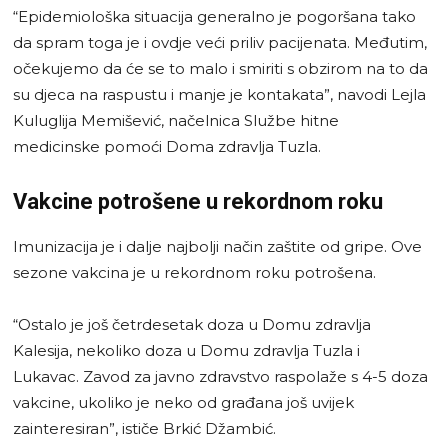
“Epidemiološka situacija generalno je pogoršana tako
da spram toga je i ovdje veći priliv pacijenata. Međutim,
očekujemo da će se to malo i smiriti s obzirom na to da
su djeca na raspustu i manje je kontakata”, navodi Lejla
Kuluglija Memišević, načelnica Službe hitne
medicinske pomoći Doma zdravlja Tuzla.
Vakcine potrošene u rekordnom roku
Imunizacija je i dalje najbolji način zaštite od gripe. Ove
sezone vakcina je u rekordnom roku potrošena.
“Ostalo je još četrdesetak doza u Domu zdravlja
Kalesija, nekoliko doza u Domu zdravlja Tuzla i
Lukavac. Zavod za javno zdravstvo raspolaže s 4-5 doza
vakcine, ukoliko je neko od građana još uvijek
zainteresiran”, ističe Brkić Džambić.