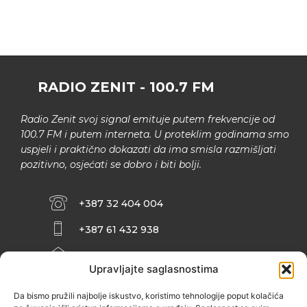
RADIO ZENIT - 100.7 FM
Radio Zenit svoj signal emituje putem frekvencije od
100.7 FM i putem interneta. U proteklim godinama smo
uspjeli i praktično dokazati da ima smisla razmišljati
pozitivno, osjećati se dobro i biti bolji.
+387 32 404 004
+387 61 432 938
INFO@ZENIT.BA
Upravljajte saglasnostima
HUSEINA KULENOVIĆA BR. 2 (RK
ZENIČANKA, 3. SPRAT), 72000 ZENICA
Da bismo pružili najbolje iskustvo, koristimo tehnologije poput kolačića