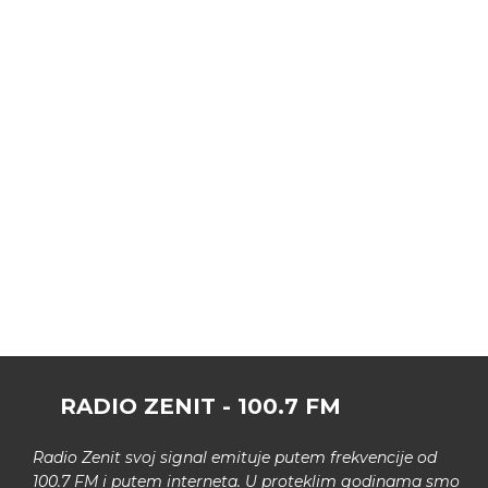
RADIO ZENIT - 100.7 FM
Radio Zenit svoj signal emituje putem frekvencije od
100.7 FM i putem interneta. U proteklim godinama smo