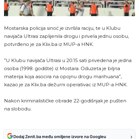
Mostarska policija sinoć je izvršila raciju, te u Klubu
navijača Ultrasi zaplijenila drogu i privela jednu osobu,
potvrđeno je za Klix.ba iz MUP-a HNK.
”U Klubu navijača Ultrasi u 20:15 sati privedena je jedna
osoba (1998. godište) iz Mostara. Oduzeta je biljna
materija koja asocira na opojnu drogu marihuana”,
kazao je za Klix.ba dežurni operativac iz MUP-a HNK.
Nakon kriminalističke obrade 22-godišnjak je pušten
na slobodu.
›
Dodaj Zenit.ba među omiljene izvore na Googleu