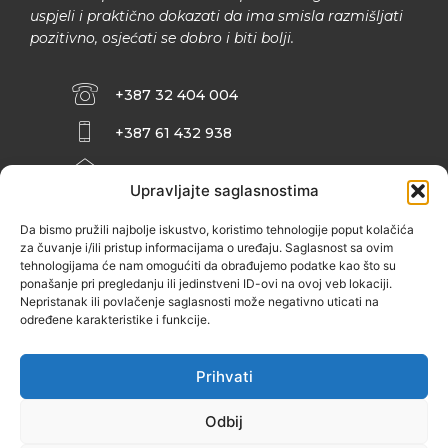
uspjeli i praktično dokazati da ima smisla razmišljati
pozitivno, osjećati se dobro i biti bolji.
+387 32 404 004
+387 61 432 938
INFO@ZENIT.BA
Upravljajte saglasnostima
HUSEINA KULENOVIĆA BR. 2 (RK
ZENIČANKA, 3. SPRAT), 72000 ZENICA
Da bismo pružili najbolje iskustvo, koristimo tehnologije poput kolačića
za čuvanje i/ili pristup informacijama o uređaju. Saglasnost sa ovim
tehnologijama će nam omogućiti da obrađujemo podatke kao što su
ponašanje pri pregledanju ili jedinstveni ID-ovi na ovoj veb lokaciji.
Nepristanak ili povlačenje saglasnosti može negativno uticati na
određene karakteristike i funkcije.
Prihvati
Odbij