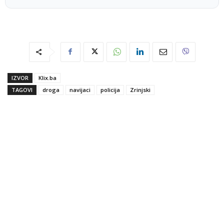
IZVOR
Klix.ba
TAGOVI
droga
navijaci
policija
Zrinjski