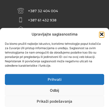
+387 32 404 004
+387 61 432 938
INFO@ZENIT.BA
Upravljajte saglasnostima
HUSEINA KULENOVIĆA BR. 2 (RK
ZENIČANKA, 3. SPRAT), 72000 ZENICA
Da bismo pružili najbolje iskustvo, koristimo tehnologije poput kolačića
za čuvanje i/ili pristup informacijama o uređaju. Saglasnost sa ovim
tehnologijama će nam omogućiti da obrađujemo podatke kao što su
ponašanje pri pregledanju ili jedinstveni ID-ovi na ovoj veb lokaciji.
Nepristanak ili povlačenje saglasnosti može negativno uticati na
određene karakteristike i funkcije.
Prihvati
Odbij
Prikaži podešavanja