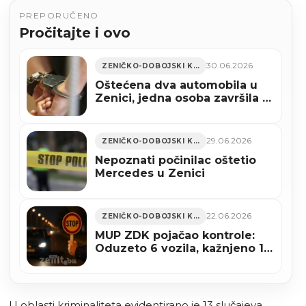
PREPORUČENO
Pročitajte i ovo
30.06.2026
ZENIČKO-DOBOJSKI KANTON
Oštećena dva automobila u
Zenici, jedna osoba završila u
pritvoru
29.06.2026
ZENIČKO-DOBOJSKI KANTON
Nepoznati počinilac oštetio
Mercedes u Zenici
22.06.2026
ZENIČKO-DOBOJSKI KANTON
MUP ZDK pojačao kontrole:
Oduzeto 6 vozila, kažnjeno 16
vozača zbog obijesne vožnje
U oblasti kriminaliteta evidentirano je 13 slučajeva