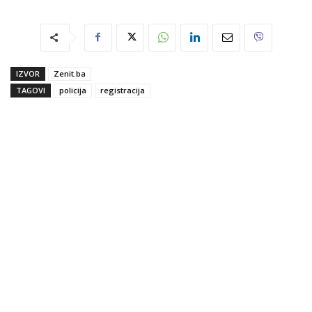
IZVOR
Zenit.ba
TAGOVI
policija
registracija