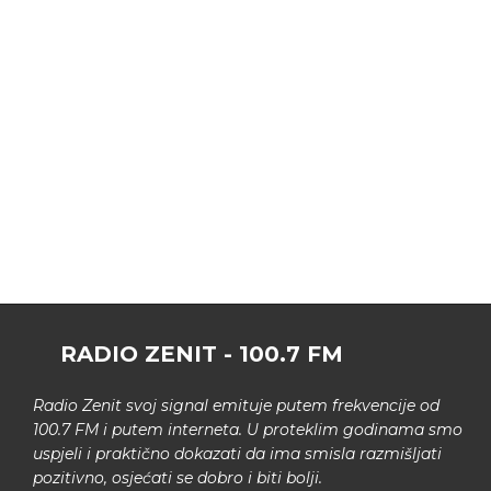
RADIO ZENIT - 100.7 FM
Radio Zenit svoj signal emituje putem frekvencije od
100.7 FM i putem interneta. U proteklim godinama smo
uspjeli i praktično dokazati da ima smisla razmišljati
pozitivno, osjećati se dobro i biti bolji.