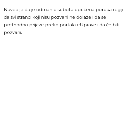
Naveo je da je odmah u subotu upućena poruka regiji
da svi stranci koji nisu pozvani ne dolaze i da se
prethodno prijave preko portala eUprave i da će biti
pozvani.