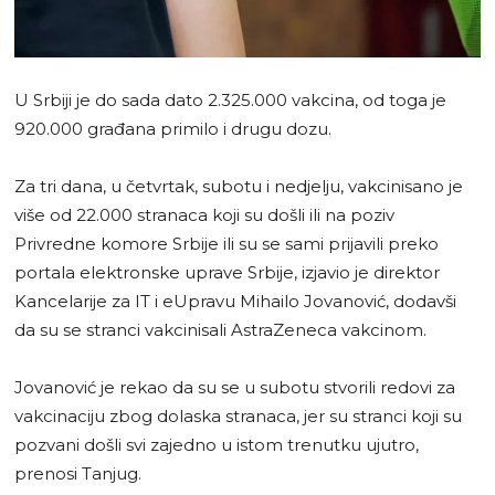
U Srbiji je do sada dato 2.325.000 vakcina, od toga je
920.000 građana primilo i drugu dozu.
Za tri dana, u četvrtak, subotu i nedjelju, vakcinisano je
više od 22.000 stranaca koji su došli ili na poziv
Privredne komore Srbije ili su se sami prijavili preko
portala elektronske uprave Srbije, izjavio je direktor
Kancelarije za IT i eUpravu Mihailo Jovanović, dodavši
da su se stranci vakcinisali AstraZeneca vakcinom.
Jovanović je rekao da su se u subotu stvorili redovi za
vakcinaciju zbog dolaska stranaca, jer su stranci koji su
pozvani došli svi zajedno u istom trenutku ujutro,
prenosi Tanjug.