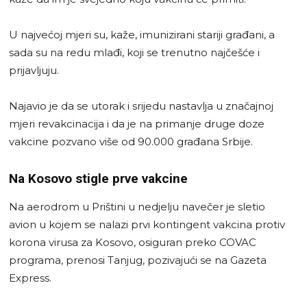
U najvećoj mjeri su, kaže, imunizirani stariji građani, a
sada su na redu mlađi, koji se trenutno najčešće i
prijavljuju.
Najavio je da se utorak i srijedu nastavlja u značajnoj
mjeri revakcinacija i da je na primanje druge doze
vakcine pozvano više od 90.000 građana Srbije.
Na Kosovo stigle prve vakcine
Na aerodrom u Prištini u nedjelju navečer je sletio
avion u kojem se nalazi prvi kontingent vakcina protiv
korona virusa za Kosovo, osiguran preko COVAC
programa, prenosi Tanjug, pozivajući se na Gazeta
Express.