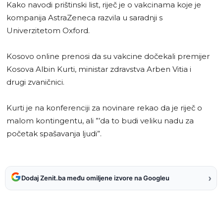
Kako navodi prištinski list, riječ je o vakcinama koje je
kompanija AstraZeneca razvila u saradnji s
Univerzitetom Oxford.
Kosovo online prenosi da su vakcine dočekali premijer
Kosova Albin Kurti, ministar zdravstva Arben Vitia i
drugi zvaničnici.
Kurti je na konferenciji za novinare rekao da je riječ o
malom kontingentu, ali ”’da to budi veliku nadu za
početak spašavanja ljudi”.
›
Dodaj Zenit.ba među omiljene izvore na Googleu