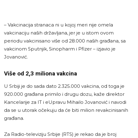
– Vakcinacija stranaca ni u kojoj meri nije omela
vakcinaciju naših državljana, jer je u istom ovom
periodu vakcinisano više od 28.000 naših građana, sa
vakcinom Sputnjik, Sinopharm i Pfizer – izjavio je
Jovanović.
Više od 2,3 miliona vakcina
U Srbiji je do sada dato 2.325.000 vakcina, od toga je
920.000 građana primilo i drugu dozu, kaže direktor
Kancelarije za IT i eUpravu Mihailo Jovanović i navodi
da se u utorak očekuju da će biti milion revakcinisanih
građana.
Za Radio-televiziju Srbije (RTS) je rekao da je broj