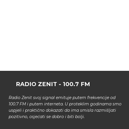
RADIO ZENIT - 100.7 FM
Radio Zenit svoj signal emituje putem frekvencije od
100.7 FM i putem interneta. U proteklim godinama smo
uspjeli i praktično dokazati da ima smisla razmišljati
pozitivno, osjećati se dobro i biti bolji.