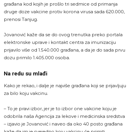
građana kod kojih je prošlo tri sedmice od primanja
druge doze vakcine protiv korona virusa sada 620.000,
prenosi Tanjug.
Jovanović kaže da se do ovog trenutka preko portala
elektronske uprave i kontakt centra za imunizaciju
prijavilo više od 1.540.000 građana, a da je do sada prvu
dozu primilo 1.405.000 osoba.
Na redu su mlađi
Kako je rekao, i dalje je najviše građana koji se prijavljuju
za bilo koju vakcinu.
– To je pravi izbor, jer je to izbor one vakcine koju je
odobrila naša Agencija za lekove i medicinska sredstva
– izjavio je Jovanović i naveo da oko 40 posto građana
kaže da im je svejedno koju vakcinu će primiti.