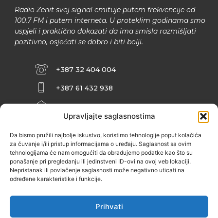
Radio Zenit svoj signal emituje putem frekvencije od
100.7 FM i putem interneta. U proteklim godinama smo
uspjeli i praktično dokazati da ima smisla razmišljati
pozitivno, osjećati se dobro i biti bolji.
+387 32 404 004
+387 61 432 938
INFO@ZENIT.BA
Upravljajte saglasnostima
HUSEINA KULENOVIĆA BR. 2 (RK
ZENIČANKA, 3. SPRAT), 72000 ZENICA
Da bismo pružili najbolje iskustvo, koristimo tehnologije poput kolačića
za čuvanje i/ili pristup informacijama o uređaju. Saglasnost sa ovim
tehnologijama će nam omogućiti da obrađujemo podatke kao što su
ponašanje pri pregledanju ili jedinstveni ID-ovi na ovoj veb lokaciji.
Nepristanak ili povlačenje saglasnosti može negativno uticati na
određene karakteristike i funkcije.
Prihvati