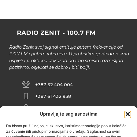
RADIO ZENIT - 100.7 FM
Radio Zenit svoj signal emituje putem frekvencije od
100.7 FM i putem interneta. U proteklim godinama smo
uspjeli i praktično dokazati da ima smisla razmišljati
pozitivno, osjećati se dobro i biti bolji.
+387 32 404 004
+387 61 432 938
INFO@ZENIT.BA
Upravljajte saglasnostima
HUSEINA KULENOVIĆA BR. 2 (RK
ZENIČANKA, 3. SPRAT), 72000 ZENICA
Da bismo pružili najbolje iskustvo, koristimo tehnologije poput kolačića
za čuvanje i/ili pristup informacijama o uređaju. Saglasnost sa ovim
tehnologijama će nam omogućiti da obrađujemo podatke kao što su