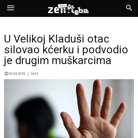
U Velikoj Kladuši otac
silovao kćerku i podvodio
je drugim muškarcima
10.04.2018. | 14:01