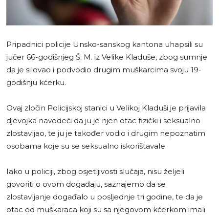
Pripadnici policije Unsko-sanskog kantona uhapsili su
jučer 66-godišnjeg Š. M. iz Velike Kladuše, zbog sumnje
da je silovao i podvodio drugim muškarcima svoju 19-
godišnju kćerku.
Ovaj zločin Policijskoj stanici u Velikoj Kladuši je prijavila
djevojka navodeći da ju je njen otac fizički i seksualno
zlostavljao, te ju je također vodio i drugim nepoznatim
osobama koje su se seksualno iskorištavale.
Iako u policiji, zbog osjetljivosti slučaja, nisu željeli
govoriti o ovom događaju, saznajemo da se
zlostavljanje događalo u posljednje tri godine, te da je
otac od muškaraca koji su sa njegovom kćerkom imali