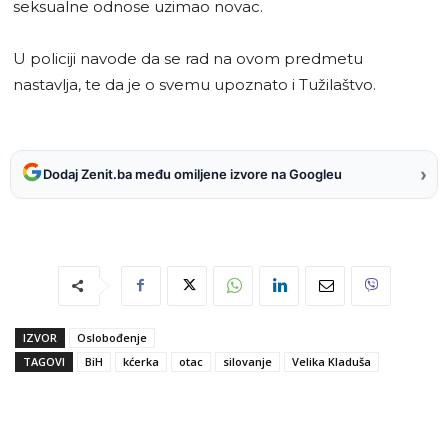
seksualne odnose uzimao novac.
U policiji navode da se rad na ovom predmetu
nastavlja, te da je o svemu upoznato i Tužilaštvo.
›
Dodaj Zenit.ba među omiljene izvore na Googleu
IZVOR
Oslobođenje
TAGOVI
BiH
kćerka
otac
silovanje
Velika Kladuša