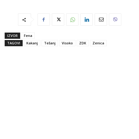
IZVOR
Fena
TAGOVI
Kakanj
Tešanj
Visoko
ZDK
Zenica