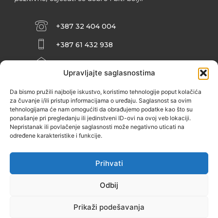
+387 32 404 004
+387 61 432 938
INFO@ZENIT.BA
Upravljajte saglasnostima
HUSEINA KULENOVIĆA BR. 2 (RK
ZENIČANKA, 3. SPRAT), 72000 ZENICA
Da bismo pružili najbolje iskustvo, koristimo tehnologije poput kolačića
za čuvanje i/ili pristup informacijama o uređaju. Saglasnost sa ovim
tehnologijama će nam omogućiti da obrađujemo podatke kao što su
ponašanje pri pregledanju ili jedinstveni ID-ovi na ovoj veb lokaciji.
Nepristanak ili povlačenje saglasnosti može negativno uticati na
određene karakteristike i funkcije.
Prihvati
Odbij
Prikaži podešavanja