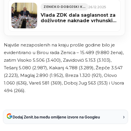
26.12.2025
ZENIČKO-DOBOJSKI KANTON
Vlada ZDK dala saglasnost za
doživotne naknade vrhunskim
sportistima
Najviše nezaposlenih na kraju prošle godine bilo je
evidentirano u Birou rada Zenica – 15.489 (9.880 žena),
zatim Visoko 5.506 (3.400), Zavidovići 5.153 (3.103),
Tešanj 5.080 (2.987), Kakanj 4.788 (3.289), Žepče 3.547
(2.223), Maglaj 2.890 (1.952), Breza 1.320 (921), Olovo
1.060 (636), Vareš 581 (369), Doboj Jug 563 (353) i Usora
494 (266).
›
Dodaj Zenit.ba među omiljene izvore na Googleu