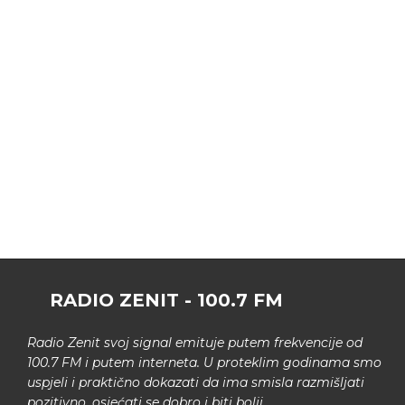
RADIO ZENIT - 100.7 FM
Radio Zenit svoj signal emituje putem frekvencije od
100.7 FM i putem interneta. U proteklim godinama smo
uspjeli i praktično dokazati da ima smisla razmišljati
pozitivno, osjećati se dobro i biti bolji.