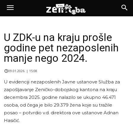
U ZDK-u na kraju prošle
godine pet nezaposlenih
manje nego 2024.
09.01.2026. | 15:08
U evidenciji nezaposlenih Javne ustanove Služba za
zapošljavanje Zeničko-dobojskog kantona na kraju
decembra 2025. godine nalazilo se ukupno 46.471
osoba, od čega je bilo 29.379 žena koje su tražile
posao – potvrdio v.d. direktora ove ustanove Adnan
Hasičić.