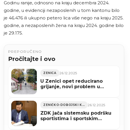
Godinu ranije, odnosno na kraju decembra 2024.
godine, u evidenciji nezaposlenih u tom kantonu bilo
je 46.476 ili ukupno petero lica više nego na kraju 2025.
godine, a nezaposlenih žena na kraju 2024. godine bilo
je 29.175.
PREPORUČENO
Pročitajte i ovo
26.12.2025
ZENICA
U Zenici opet reducirano
grijanje, novi problem u
toplani
26.12.2025
ZENIČKO-DOBOJSKI KANTON
ZDK jača sistemsku podršku
sportistima i sportskim
kolektivima