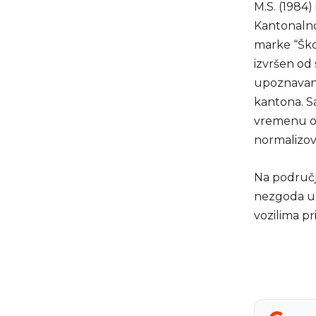
M.S. (1984
Kantonalno
marke “Škod
izvršen od 
upoznavanj
kantona. Sa
vremenu od 
normalizov
Na područj
nezgoda u k
vozilima pr