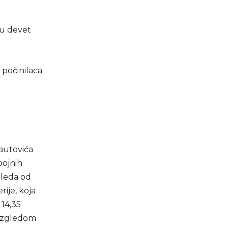
 u devet
 počinilaca
nautovića
pojnih
gleda od
ije, koja
 14,35
m izgledom