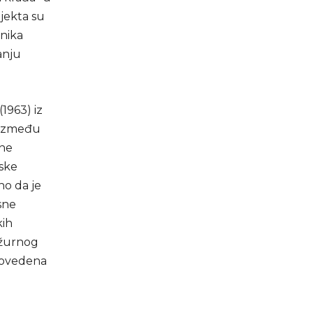
bjekta su
enika
anju
1963) iz
e između
dne
rske
no da je
sne
kih
ežurnog
provedena