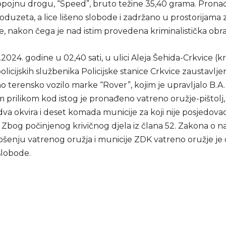
 opojnu drogu, “Speed”, bruto težine 35,40 grama. Pron
 oduzeta, a lice lišeno slobode i zadržano u prostorijama 
e, nakon čega je nad istim provedena kriminalistička obr
2024. godine u 02,40 sati, u ulici Aleja Šehida-Crkvice (k
olicijskih službenika Policijske stanice Crkvice zaustavljen
o terensko vozilo marke “Rover”, kojim je upravljalo B.A.
m prilikom kod istog je pronađeno vatreno oružje-pištolj
dva okvira i deset komada municije za koji nije posjedov
Zbog počinjenog krivičnog djela iz člana 52. Zakona o na
nošenju vatrenog oružja i municije ZDK vatreno oružje je
 slobode.