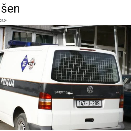
pšen
 09:04