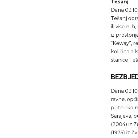
Tešanj
Dana 03.10.
Tešanj obra
ili više n
iz prostori
“Keway”, re
količina al
stanice Te
BEZBJE
Dana 03.10.
ravne, opć
putničko mo
Sarajeva, p
(2004) iz Z
(1975) iz Z