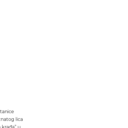
stanice
znatog lica
 krađa” u