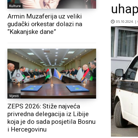
uha
Kultura
Armin Muzaferija uz veliki
05.10.2024. |
gudački orkestar dolazi na
“Kakanjske dane”
Vijesti
ZEPS 2026: Stiže najveća
privredna delegacija iz Libije
koja je do sada posjetila Bosnu
i Hercegovinu