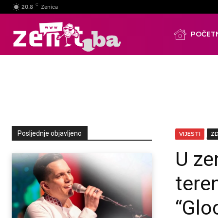
C
20.8
Zenica
POČET
Posljednje objavljeno
VIJESTI
Z
U ze
tere
“Glo