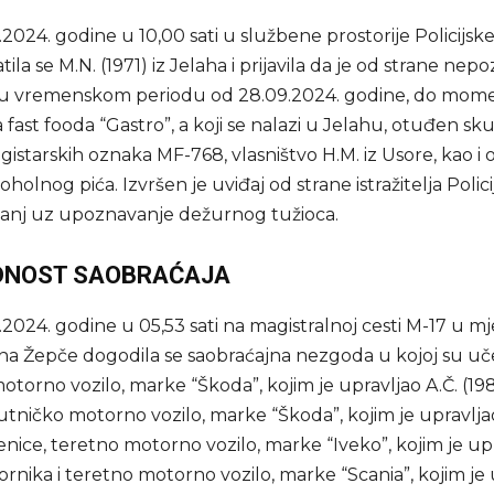
2024. godine u 10,00 sati u službene prostorije Policijske
tila se M.N. (1971) iz Jelaha i prijavila da je od strane nep
jih, u vremenskom periodu od 28.09.2024. godine, do mome
ja fast fooda “Gastro”, a koji se nalazi u Jelahu, otuđen s
gistarskih oznaka MF-768, vlasništvo H.M. iz Usore, kao 
koholnog pića. Izvršen je uviđaj od strane istražitelja Polic
šanj uz upoznavanje dežurnog tužioca.
DNOST SAOBRAĆAJA
2024. godine u 05,53 sati na magistralnoj cesti M-17 u m
ina Žepče dogodila se saobraćajna nezgoda u kojoj su uč
torno vozilo, marke “Škoda”, kojim je upravljao A.Č. (198
utničko motorno vozilo, marke “Škoda”, kojim je upravljao
enice, teretno motorno vozilo, marke “Iveko”, kojim je up
vornika i teretno motorno vozilo, marke “Scania”, kojim je