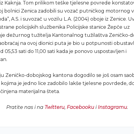
) iz Kaknja. Tom prilikom teške tjelesne povrede konstat
j bolnici Zenica zadobili su vozač putničkog motornog vo
a”, A.S. i suvozač u vozilu L.A. (2004) oboje iz Zenice. Uv
strane policijskih službenika Policijske stanice Žepče uz
e dežurnog tužitelja Kantonalnog tužilaštva Zeničko-
obraćaj na ovoj dionici puta je bio u potpunosti obustav
05,53 sati do 11,00 sati kada je ponovo uspostavljen i
an.
u Zeničko-dobojskog kantona dogodilo se još osam saob
ojima je jedno lice zadobilo lakše tjelesne povrdede, do
ičinjena materijalna šteta.
Pratite nas i na
Twitteru
,
Facebooku
i
Instagramu
.