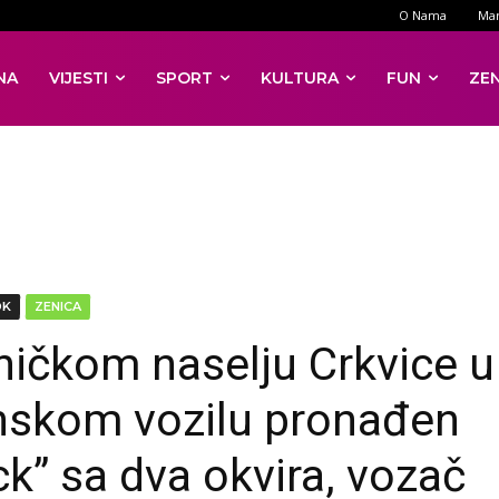
O Nama
Mar
NA
VIJESTI
SPORT
KULTURA
FUN
ZE
DK
ZENICA
ničkom naselju Crkvice u
nskom vozilu pronađen
ck” sa dva okvira, vozač