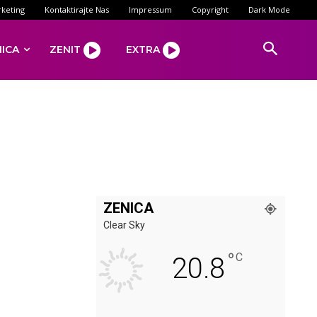
keting
Kontaktirajte Nas
Impressum
Copyright
Dark Mode
NICA
ZENIT
EXTRA
ZENICA
Clear Sky
°
C
20.8