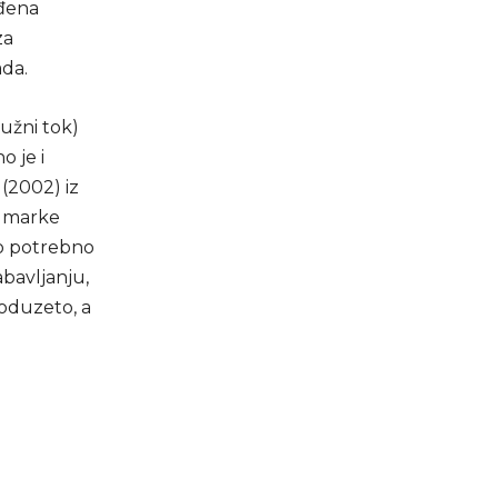
ađena
za
ada.
ružni tok)
o je i
 (2002) iz
, marke
ao potrebno
bavljanju,
 oduzeto, a