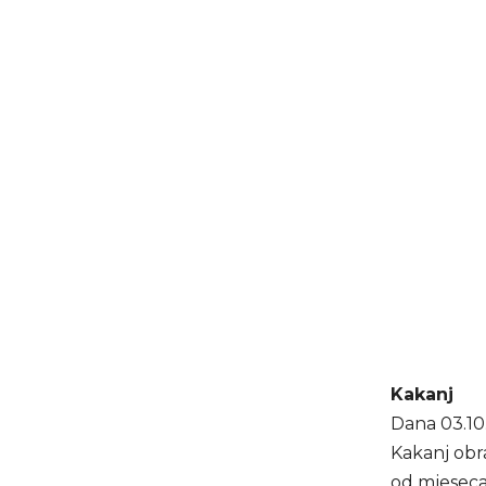
Kakanj
Dana 03.10.
Kakanj obra
od mjeseca