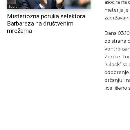
asocira na
Sport
materija je
Misteriozna poruka selektora
zadržavanj
Barbareza na društvenim
mrežama
Dana 03.10.
od strane p
kontrolisan
Zenice. To
“Glock” sa 
odobrenje. 
držanju i 
lice lišeno