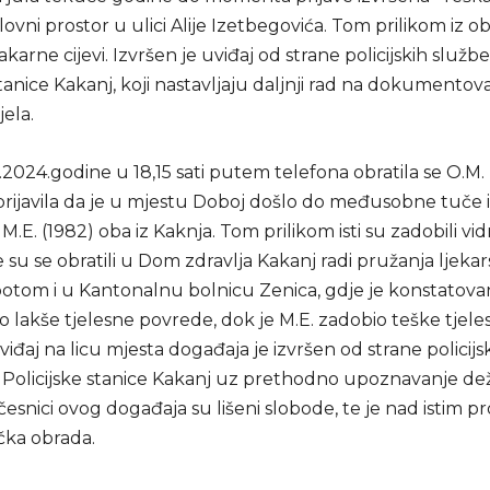
ovni prostor u ulici Alije Izetbegovića. Tom prilikom iz o
arne cijevi. Izvršen je uviđaj od strane policijskih služb
stanice Kakanj, koji nastavljaju daljnji rad na dokumentov
jela.
2024.godine u 18,15 sati putem telefona obratila se O.M. (
 prijavila da je u mjestu Doboj došlo do međusobne tuč
i M.E. (1982) oba iz Kaknja. Tom prilikom isti su zadobili vi
 su se obratili u Dom zdravlja Kakanj radi pružanja ljeka
potom i u Kantonalnu bolnicu Zenica, gdje je konstatova
o lakše tjelesne povrede, dok je M.E. zadobio teške tjele
iđaj na licu mjesta događaja je izvršen od strane policijs
 Policijske stanice Kakanj uz prethodno upoznavanje d
Učesnici ovog događaja su lišeni slobode, te je nad istim 
ička obrada.