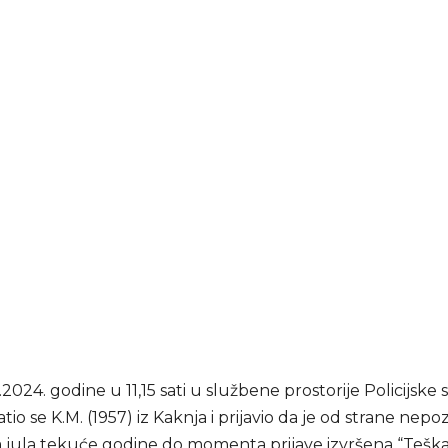
2024. godine u 11,15 sati u službene prostorije Policijske 
tio se K.M. (1957) iz Kaknja i prijavio da je od strane nepo
 jula tekuće godine do momenta prijave izvršena “Teška