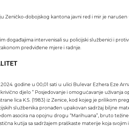
u Zeničko-dobojskog kantona javni red i mir je narušen
 događajima intervenisali su policijski službenici i protiv
zakonom predviđene mjere i radnje.
LITET
.2024. godine u 00,01 sati u ulici Bulevar Ezhera Eze Ar
 krivično djelo ” Posjedovanje i omogućavanje uživanja o
trane lica K.S. (1983) iz Zenice, kod kojeg je prilikom pre
cijskih službenika pronađen upakovan sadržaj biljne mater
ledom asocira na opojnu drogu “Marihuana”, bruto težine
stična kutija sa sadržajem praškaste materije koja svoji