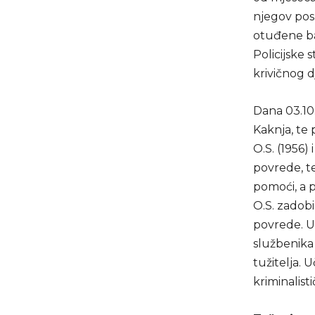
njegov posl
otuđene bak
Policijske 
krivičnog d
Dana 03.10.
Kaknja, te
O.S. (1956) 
povrede, te
pomoći, a 
O.S. zadobi
povrede. Uv
službenika
tužitelja. 
kriminalist