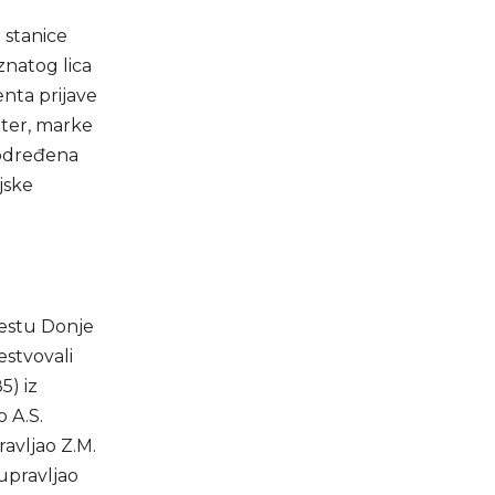
 stanice
oznatog lica
nta prijave
kuter, marke
i određena
ijske
jestu Donje
estvovali
5) iz
 A.S.
ravljao Z.M.
 upravljao