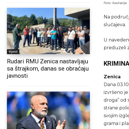
Foto: Ilustracija
Na područj
slučajeva.
U navedenim
preduzeli 
Vijesti
Rudari RMU Zenica nastavljaju
KRIMINA
sa štrajkom, danas se obraćaju
javnosti
Zenica
Dana 03.10
izvršeno je
droga” od s
strane poli
svojim izg
grama i pla