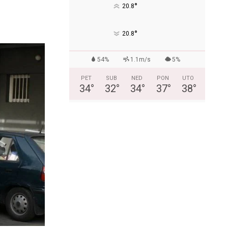
°
20.8
°
20.8
54%
1.1m/s
5%
PET
SUB
NED
PON
UTO
34
°
32
°
34
°
37
°
38
°