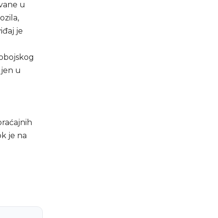
ovane u
zila,
iđaj je
dobojskog
ljen u
raćajnih
k je na