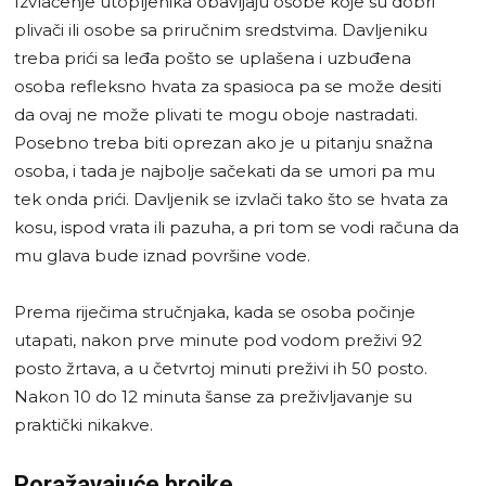
Izvlačenje utopljenika obavljaju osobe koje su dobri
plivači ili osobe sa priručnim sredstvima. Davljeniku
treba prići sa leđa pošto se uplašena i uzbuđena
osoba refleksno hvata za spasioca pa se može desiti
da ovaj ne može plivati te mogu oboje nastradati.
Posebno treba biti oprezan ako je u pitanju snažna
osoba, i tada je najbolje sačekati da se umori pa mu
tek onda prići. Davljenik se izvlači tako što se hvata za
kosu, ispod vrata ili pazuha, a pri tom se vodi računa da
mu glava bude iznad površine vode.
Prema riječima stručnjaka, kada se osoba počinje
utapati, nakon prve minute pod vodom preživi 92
posto žrtava, a u četvrtoj minuti preživi ih 50 posto.
Nakon 10 do 12 minuta šanse za preživljavanje su
praktički nikakve.
Poražavajuće brojke