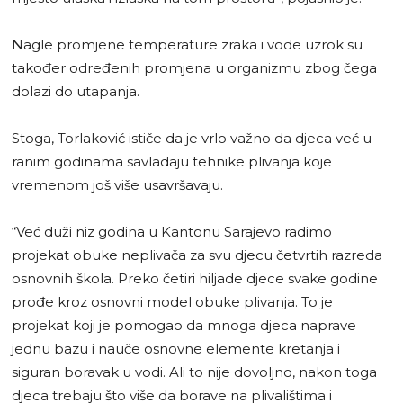
Nagle promjene temperature zraka i vode uzrok su
također određenih promjena u organizmu zbog čega
dolazi do utapanja.
Stoga, Torlaković ističe da je vrlo važno da djeca već u
ranim godinama savladaju tehnike plivanja koje
vremenom još više usavršavaju.
“Već duži niz godina u Kantonu Sarajevo radimo
projekat obuke neplivača za svu djecu četvrtih razreda
osnovnih škola. Preko četiri hiljade djece svake godine
prođe kroz osnovni model obuke plivanja. To je
projekat koji je pomogao da mnoga djeca naprave
jednu bazu i nauče osnovne elemente kretanja i
siguran boravak u vodi. Ali to nije dovoljno, nakon toga
djeca trebaju što više da borave na plivalištima i