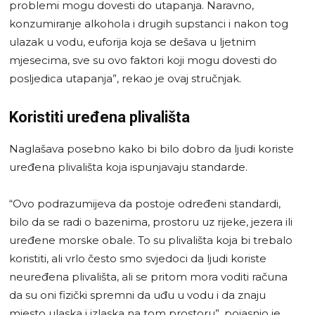
problemi mogu dovesti do utapanja. Naravno,
konzumiranje alkohola i drugih supstanci i nakon tog
ulazak u vodu, euforija koja se dešava u ljetnim
mjesecima, sve su ovo faktori koji mogu dovesti do
posljedica utapanja”, rekao je ovaj stručnjak.
Koristiti uređena plivališta
Naglašava posebno kako bi bilo dobro da ljudi koriste
uređena plivališta koja ispunjavaju standarde.
“Ovo podrazumijeva da postoje određeni standardi,
bilo da se radi o bazenima, prostoru uz rijeke, jezera ili
uređene morske obale. To su plivališta koja bi trebalo
koristiti, ali vrlo često smo svjedoci da ljudi koriste
neuređena plivališta, ali se pritom mora voditi računa
da su oni fizički spremni da uđu u vodu i da znaju
mjesto ulaska i izlaska na tom prostoru”, pojasnio je.