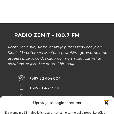
RADIO ZENIT - 100.7 FM
Radio Zenit svoj signal emituje putem frekvencije od
100.7 FM i putem interneta. U proteklim godinama smo
uspjeli i praktično dokazati da ima smisla razmišljati
pozitivno, osjećati se dobro i biti bolji.
+387 32 404 004
+387 61 432 938
INFO@ZENIT.BA
Upravljajte saglasnostima
HUSEINA KULENOVIĆA BR. 2 (RK
ZENIČANKA, 3. SPRAT), 72000 ZENICA
Da bismo pružili najbolje iskustvo, koristimo tehnologije poput kolačića