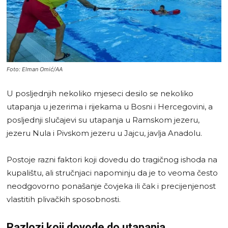
Foto: Elman Omić/AA
U posljednjih nekoliko mjeseci desilo se nekoliko
utapanja u jezerima i rijekama u Bosni i Hercegovini, a
posljednji slučajevi su utapanja u Ramskom jezeru,
jezeru Nula i Pivskom jezeru u Jajcu, javlja Anadolu.
Postoje razni faktori koji dovedu do tragičnog ishoda na
kupalištu, ali stručnjaci napominju da je to veoma često
neodgovorno ponašanje čovjeka ili čak i precijenjenost
vlastitih plivačkih sposobnosti.
Razlozi koji dovode do utapanja