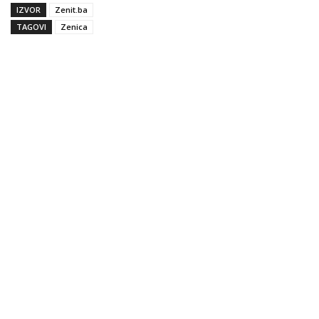
IZVOR
Zenit.ba
TAGOVI
Zenica