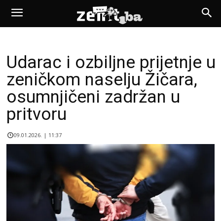
Udarac i ozbiljne prijetnje u
zeničkom naselju Žičara,
osumnjičeni zadržan u
pritvoru
09.01.2026. | 11:37