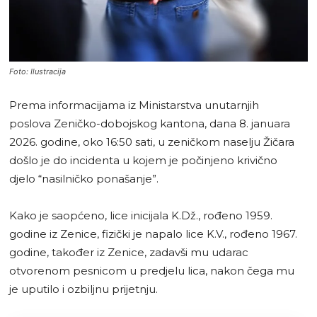
Foto: Ilustracija
Prema informacijama iz Ministarstva unutarnjih
poslova Zeničko-dobojskog kantona, dana 8. januara
2026. godine, oko 16:50 sati, u zeničkom naselju Žičara
došlo je do incidenta u kojem je počinjeno krivično
djelo “nasilničko ponašanje”.
Kako je saopćeno, lice inicijala K.Dž., rođeno 1959.
godine iz Zenice, fizički je napalo lice K.V., rođeno 1967.
godine, također iz Zenice, zadavši mu udarac
otvorenom pesnicom u predjelu lica, nakon čega mu
je uputilo i ozbiljnu prijetnju.