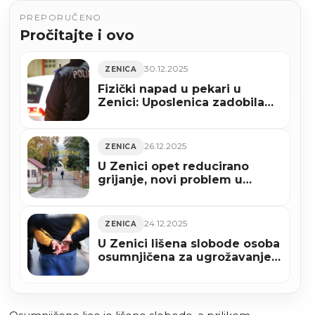
PREPORUČENO
Pročitajte i ovo
30.12.2025
ZENICA
Fizički napad u pekari u
Zenici: Uposlenica zadobila
lakše povrede
26.12.2025
ZENICA
U Zenici opet reducirano
grijanje, novi problem u
toplani
24.12.2025
ZENICA
U Zenici lišena slobode osoba
osumnjičena za ugrožavanje
sigurnosti