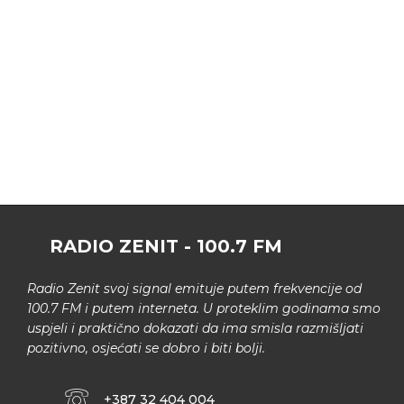
RADIO ZENIT - 100.7 FM
Radio Zenit svoj signal emituje putem frekvencije od
100.7 FM i putem interneta. U proteklim godinama smo
uspjeli i praktično dokazati da ima smisla razmišljati
pozitivno, osjećati se dobro i biti bolji.
+387 32 404 004