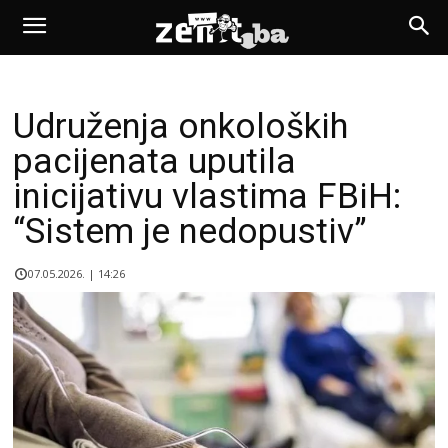
Udruženja onkoloških
pacijenata uputila
inicijativu vlastima FBiH:
“Sistem je nedopustiv”
07.05.2026. | 14:26