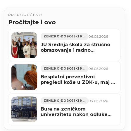
PREPORUČENO
Pročitajte i ovo
06.05.2026
ZENIČKO-DOBOJSKI KANTON
JU Srednja škola za stručno
obrazovanje i radno
osposobljavanje Zenica
obilježila Dan škole (FOTO)
06.05.2026
ZENIČKO-DOBOJSKI KANTON
Besplatni preventivni
pregledi kože u ZDK-u, maj u
znaku ranog otkrivanja
melanoma
03.05.2026
ZENIČKO-DOBOJSKI KANTON
Bura na zeničkom
univerzitetu nakon odluke
Ustavnog suda BiH (VIDEO)