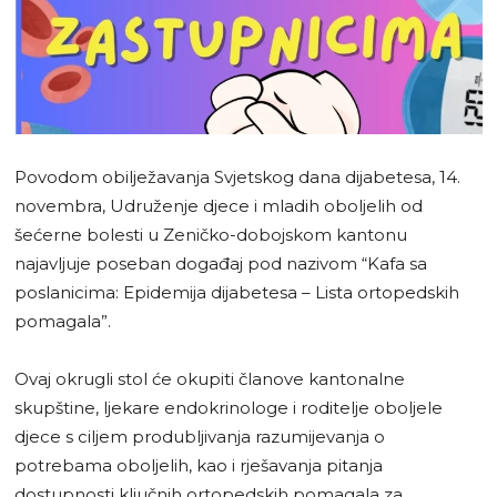
Povodom obilježavanja Svjetskog dana dijabetesa, 14.
novembra, Udruženje djece i mladih oboljelih od
šećerne bolesti u Zeničko-dobojskom kantonu
najavljuje poseban događaj pod nazivom “Kafa sa
poslanicima: Epidemija dijabetesa – Lista ortopedskih
pomagala”.
Ovaj okrugli stol će okupiti članove kantonalne
skupštine, ljekare endokrinologe i roditelje oboljele
djece s ciljem produbljivanja razumijevanja o
potrebama oboljelih, kao i rješavanja pitanja
dostupnosti ključnih ortopedskih pomagala za