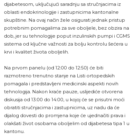
dijabetesom, uključujući saradnju sa stručnjacima iz
oblasti endokrinologije i zastupnicima kantonalne
skupštine. Na ovaj način žele osigurati jednak pristup
potrebnim pomagalima za sve oboljele, bez obzira na
dob, jer su tehnologije poput inzulinskih pumpi i CGMS
sistema od ključne važnosti za bolju kontrolu šećera u
krvi i kvalitet života oboljelih.
Na prvom panelu (od 12:00 do 12:50) će biti
razmotreno trenutno stanje na Listi ortopedskih
pomagala i predstavljeni medicinski aspekti novih
tehnologija. Nakon kraće pauze, uslijediće otvorena
diskusija od 13:00 do 14:00, u kojoj će se prisutni moći
obratiti stručnjacima i zastupnicima, uz nadu da će
dijalog dovesti do promjena koje će ujednačiti prava i
olakšati život osobama oboljelim od dijabetesa tipa 1 u
kantonu.