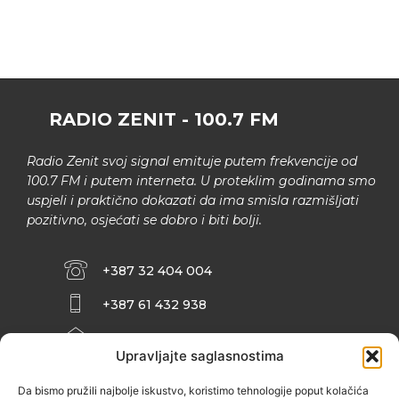
RADIO ZENIT - 100.7 FM
Radio Zenit svoj signal emituje putem frekvencije od
100.7 FM i putem interneta. U proteklim godinama smo
uspjeli i praktično dokazati da ima smisla razmišljati
pozitivno, osjećati se dobro i biti bolji.
+387 32 404 004
+387 61 432 938
INFO@ZENIT.BA
Upravljajte saglasnostima
HUSEINA KULENOVIĆA BR. 2 (RK
ZENIČANKA, 3. SPRAT), 72000 ZENICA
Da bismo pružili najbolje iskustvo, koristimo tehnologije poput kolačića