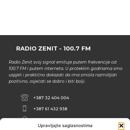
RADIO ZENIT - 100.7 FM
Radio Zenit svoj signal emituje putem frekvencije od
100.7 FM i putem interneta. U proteklim godinama smo
uspjeli i praktično dokazati da ima smisla razmišljati
pozitivno, osjećati se dobro i biti bolji.
+387 32 404 004
+387 61 432 938
INFO@ZENIT.BA
Upravljajte saglasnostima