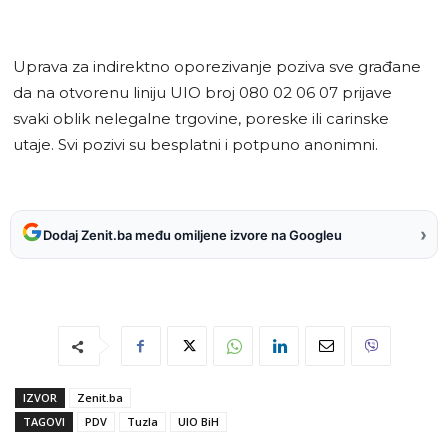
Uprava za indirektno oporezivanje poziva sve građane
da na otvorenu liniju UIO broj 080 02 06 07 prijave
svaki oblik nelegalne trgovine, poreske ili carinske
utaje. Svi pozivi su besplatni i potpuno anonimni.
›
Dodaj Zenit.ba među omiljene izvore na Googleu
IZVOR
Zenit.ba
TAGOVI
PDV
Tuzla
UIO BiH