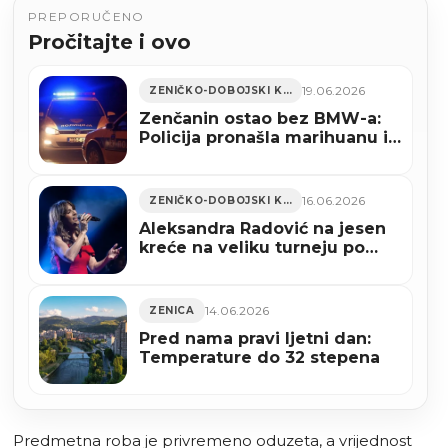
PREPORUČENO
Pročitajte i ovo
19.06.2026
ZENIČKO-DOBOJSKI KANTON
Zenčanin ostao bez BMW-a:
Policija pronašla marihuanu i
spid, duguje 1.900 KM kazni
16.06.2026
ZENIČKO-DOBOJSKI KANTON
Aleksandra Radović na jesen
kreće na veliku turneju po
BiH: Održat će koncerte u
Sarajevu, Mostaru, Zenici i
Tuzli
14.06.2026
ZENICA
Pred nama pravi ljetni dan:
Temperature do 32 stepena
Predmetna roba je privremeno oduzeta, a vrijednost