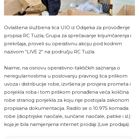
Ovlaštena službena lica UIO iz Odsjeka za provođenje
propisa RC Tuzla, Grupa za sprečavanje krijumčarenja i
prekršaja, proveli su operativnu akciju pod kodnim
nazivom “LIVE 2” na području RC Tuzla.
Naime, na osnovu operativno-taktičkih saznanja o
neregularnostima u poslovanju pravnog lica prilikom
uvoza i distribucije robe, izvršena je provjera prometa i
porijekla roba i tom prilikom pronađena veća količina
robe stranog porijekla za koju nije postojala zakonom
propisana dokumentacija. Radilo se o 10.975 komada
robe (dioptrijske naočale, sunčane naočale, patike i sl.)
koja je bila namijenjena internet prodaji (Live prodaja).