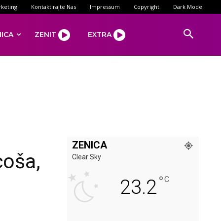
keting
Kontaktirajte Nas
Impressum
Copyright
Dark Mode
NICA
ZENIT
EXTRA
ZENICA
coša,
Clear Sky
°
C
23.2