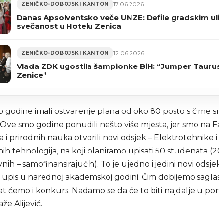
17.06.2026
ZENIČKO-DOBOJSKI KANTON
Danas Apsolventsko veče UNZE: Defile gradskim ul
svečanost u Hotelu Zenica
12.06.2026
ZENIČKO-DOBOJSKI KANTON
Vlada ZDK ugostila šampionke BiH: “Jumper Tauru
Zenice”
 godine imali ostvarenje plana od oko 80 posto s čime sm
. Ove smo godine ponudili nešto više mjesta, jer smo na 
a i prirodnih nauka otvorili novi odsjek – Elektrotehnike i
ih tehnologija, na koji planiramo upisati 50 studenata (
nih – samofinansirajućih). To je ujedno i jedini novi odsje
a upis u narednoj akademskoj godini. Čim dobijemo sagla
at ćemo i konkurs. Nadamo se da će to biti najdalje u pon
aže Alijević.