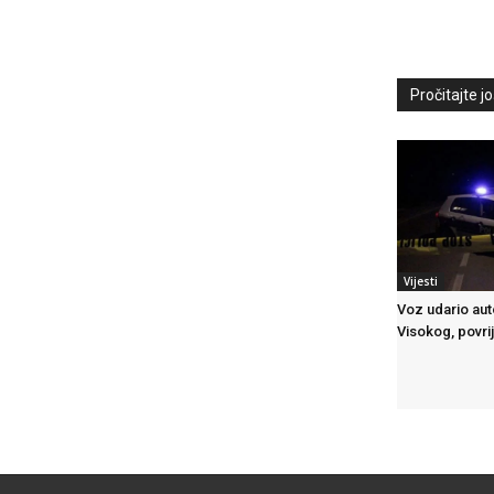
Pročitajte još
Vijesti
Voz udario au
Visokog, povr