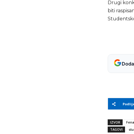
Drugi konk
biti raspis
Studentskog
Dodaj
Podlij
IZVOR
Fen
TAGOVI
stu