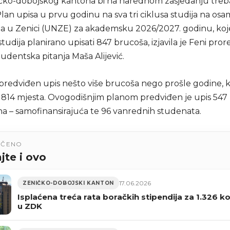
čko-dobojskog kantona bi na narednom zasjedanju treb
 Plan upisa u prvu godinu na sva tri ciklusa studija na os
ta u Zenici (UNZE) za akademsku 2026/2027. godinu, koj
 studija planirano upisati 847 brucoša, izjavila je Feni pror
tudentska pitanja Maša Alijević.
predviđen upis nešto više brucoša nego prošle godine, ka
14 mjesta. Ovogodišnjim planom predviđen je upis 547 
a – samofinansirajuća te 96 vanrednih studenata.
UČENO
jte i ovo
17.06.2026
ZENIČKO-DOBOJSKI KANTON
Isplaćena treća rata boračkih stipendija za 1.326 ko
u ZDK