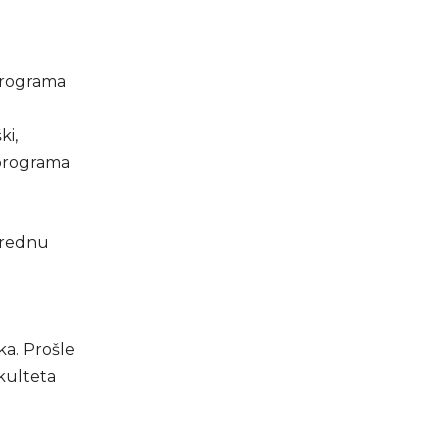
programa
ki,
a programa
narednu
a. Prošle
kulteta