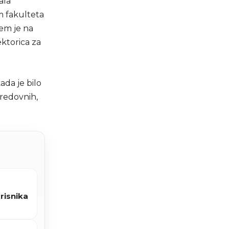
ala
am fakulteta
em je na
ektorica za
da je bilo
redovnih,
risnika