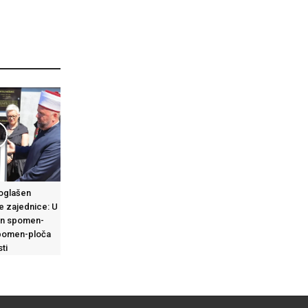
roglašen
e zajednice: U
en spomen-
spomen-ploča
ti