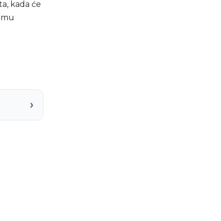
ta, kada će
domu
›