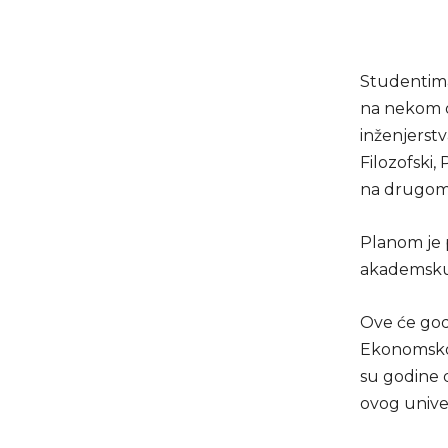
Studentima
na nekom o
inženjerstv
Filozofski,
na drugom 
Planom je 
akademsku 
Ove će godi
Ekonomsko
su godine d
ovog univer