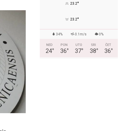
°
23.2
°
23.2
34%
0.1m/s
0%
NED
PON
UTO
SRI
ČET
24
°
36
°
37
°
38
°
36
°