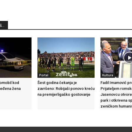
...
Portal
Kultura
tomobil kod
Šest godina čekanja je
Fadil Imamović p
ijeđena žena
završeno: Robijaši ponovo kreću
Prijateljem romsk
na premijerligaško gostovanje
Jasenovcu otvor
park i otkrivena 
zeničkom humanis