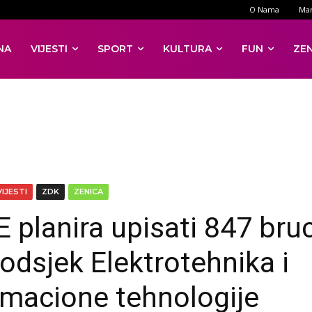
O Nama
Mar
NA
VIJESTI
SPORT
KULTURA
FUN
ZE
VIJESTI
ZDK
ZENICA
 planira upisati 847 bru
 odsjek Elektrotehnika i
rmacione tehnologije