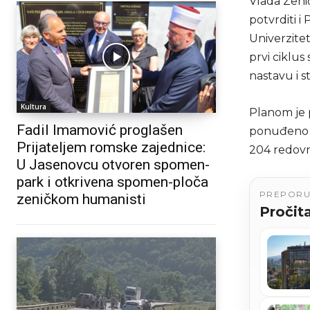
Vlada Zeni
potvrditi i
Univerzite
prvi ciklus
nastavu i s
Kultura
Planom je 
Fadil Imamović proglašen
ponuđeno 8
Prijateljem romske zajednice:
204 redovn
U Jasenovcu otvoren spomen-
park i otkrivena spomen-ploča
PREPOR
zeničkom humanisti
Pročita