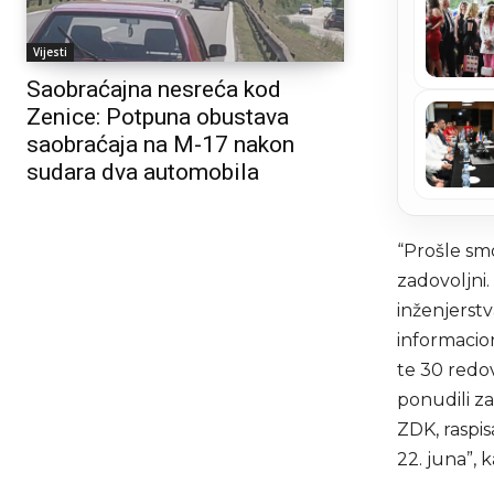
Vijesti
Saobraćajna nesreća kod
Zenice: Potpuna obustava
saobraćaja na M-17 nakon
sudara dva automobila
“Prošle smo
zadovoljni
inženjerstv
informacion
te 30 redov
ponudili z
ZDK, raspis
22. juna”, k