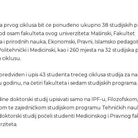
 prvog ciklusa bit će ponuđeno ukupno 38 studijskih 
d osam fakulteta ovog univerziteta: Mašinski, Fakultet
a i prirodnih nauka, Ekonomski, Pravni, Islamsko pedagoš
 Politehnički i Medicinski, kao i 260 mjesta na 32 studijsk
ciklusu.
predviđen i upis 43 studenta trećeg ciklusa studija za 
godinu, na četiri fakulteta i sedam studijskih programa.
ne doktorski studij upisivati samo na IPF-u, Filozofskom,
m te zajedničkom studijskom programu Tehničkih nauk
oktorski studij počeli studenti Medicinskog i Pravnog fa
ziteta.