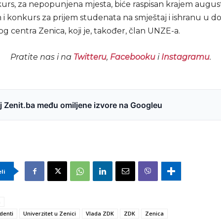
urs, za nepopunjena mjesta, biće raspisan krajem augus
an i konkurs za prijem studenata na smještaj i ishranu u 
 centra Zenica, koji je, također, član UNZE-a.
Pratite nas i na
Twitteru
,
Facebooku
i
Instagramu
.
 Zenit.ba među omiljene izvore na Googleu
eli
a
denti
Univerzitet u Zenici
Vlada ZDK
ZDK
Zenica