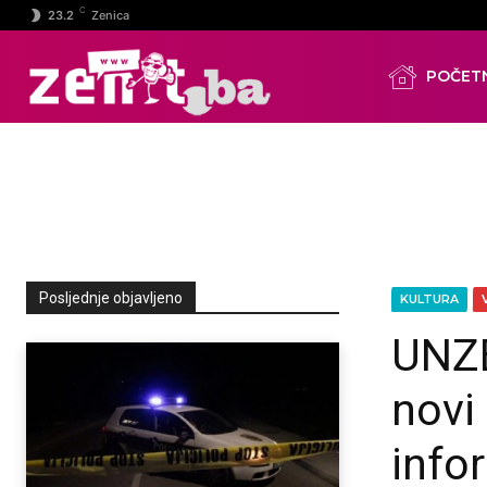
C
23.2
Zenica
POČET
Posljednje objavljeno
KULTURA
UNZE
novi
info