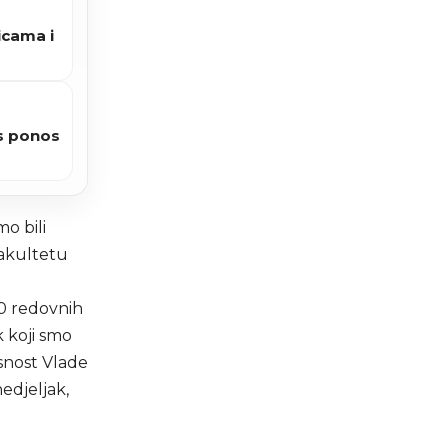
icama i
s ponos
o bili
Fakultetu
20 redovnih
k koji smo
snost Vlade
edjeljak,