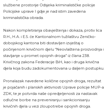
službene prostorije Odsjeka kriminalističke policije
Policijske uprave I gdje je nad istim zavedena
kriminalistička obrada.
Nakon kompletiranja obavještenja i dokaza, protiv lica
R.H., H.A. i E.S. će Kantonalnom tužilaštvu Zeničko-
dobojskog kantona biti dostavljen izvještaj o
počinjenom krivičnom djelu “Neovlaštena proizvodnja i
stavljanje u promet opojnih droga” iz člana 238.
Krivičnog zakona Federacije BiH, kao i druga krivična
djela koja budu zadokumentovana u daljem postupku.
Pronalazak navedene količine opojnih droga, rezultat
je pojačanih i planskih aktivnosti Uprave policije MUP-a
ZDK, te je potvrda naše opredjeljenosti za nastavak
odlučne borbe na preveniranju i sankcionisanju
krivičnih djela u vezi zloupotrebe opojnih droga.