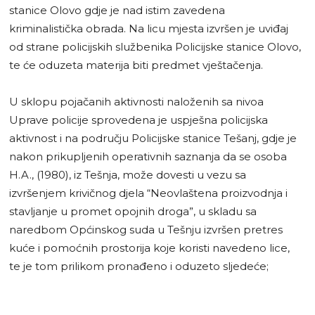
stanice Olovo gdje je nad istim zavedena
kriminalistička obrada. Na licu mjesta izvršen je uviđaj
od strane policijskih službenika Policijske stanice Olovo,
te će oduzeta materija biti predmet vještačenja.
U sklopu pojačanih aktivnosti naloženih sa nivoa
Uprave policije sprovedena je uspješna policijska
aktivnost i na području Policijske stanice Tešanj, gdje je
nakon prikupljenih operativnih saznanja da se osoba
H.A., (1980), iz Tešnja, može dovesti u vezu sa
izvršenjem krivičnog djela “Neovlaštena proizvodnja i
stavljanje u promet opojnih droga”, u skladu sa
naredbom Općinskog suda u Tešnju izvršen pretres
kuće i pomoćnih prostorija koje koristi navedeno lice,
te je tom prilikom pronađeno i oduzeto sljedeće;