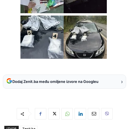
›
Dodaj Zenit.ba među omiljene izvore na Googleu
IZVOR
Zenit.ba