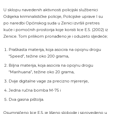
U sklopu navedenih aktivnosti policijski službenici
Odsjeka kriminalističke policije, Policijske uprave I su
po naredbi Općinskog suda u Zenici izvršili pretres
kuće i pomoćnih prostorija koje koristi lice E.S. (2002) iz
Zenice. Tom prilikom pronađeno je i oduzeto sljedeće;
Praškasta materija, koja asocira na opojnu drogu
“Speed”, težine oko 200 grama,
Biljna materija, koja asocira na opojnu drogu
“Marihuana”, težine oko 20 grama,
Dvije digitalne vage za precizno mjerenje,
Jedna ručna bomba M-75 i
Dva gasna pištolja.
Osumnjičeno lice E.S. je lišeno slobode i sprovedeno u