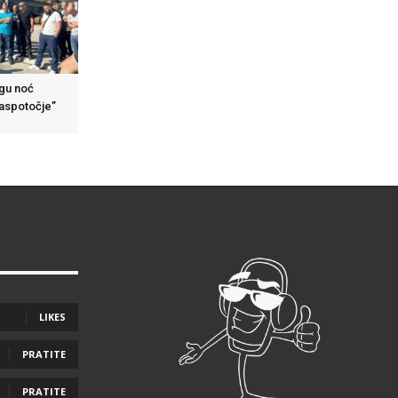
ugu noć
Raspotočje”
LIKES
PRATITE
PRATITE