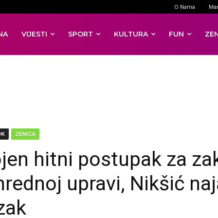
O Nama
Mar
NA
VIJESTI
SPORT
KULTURA
FUN
ZE
DK
ZENICA
jen hitni postupak za za
nrednoj upravi, Nikšić na
zak