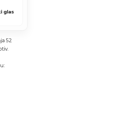
i glas
ja 52
tiv.
u: