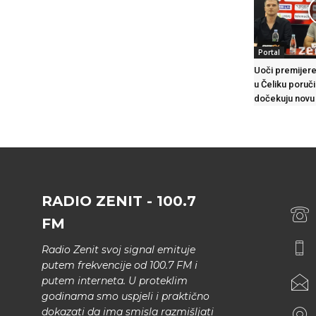
Portal
Uoči premijere
u Čeliku poruč
dočekuju novu
RADIO ZENIT - 100.7
FM
Radio Zenit svoj signal emituje
putem frekvencije od 100.7 FM i
putem interneta. U proteklim
godinama smo uspjeli i praktično
dokazati da ima smisla razmišljati