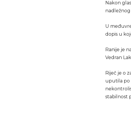
Nakon glas
nadležnog
U međuvrem
dopis u koj
Ranije je n
Vedran Laki
Riječ je o
uputila po
nekontrolis
stabilnost 