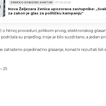
07.06.2026
ZENIČKO-DOBOJSKI KANTON
Nova Željezara Zenica upozorava zastupnike: „Svak
za zakon je glas za političku kampanju“
eč o hitnoj proceduri, prilikom prvog, elektronskog glasan
podržala su prijedlog, troje je bilo suzdržano, a jedan pro
e zatraženo pojedinačno glasanje, konačni rezultati bili s
– 25