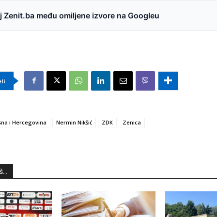
 Zenit.ba među omiljene izvore na Googleu
eli
na i Hercegovina
Nermin Nikšić
ZDK
Zenica
...