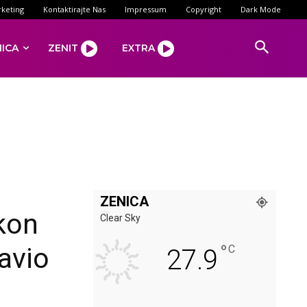
keting
Kontaktirajte Nas
Impressum
Copyright
Dark Mode
NICA
ZENIT
EXTRA
ZENICA
kon
Clear Sky
°
javio
C
27.9