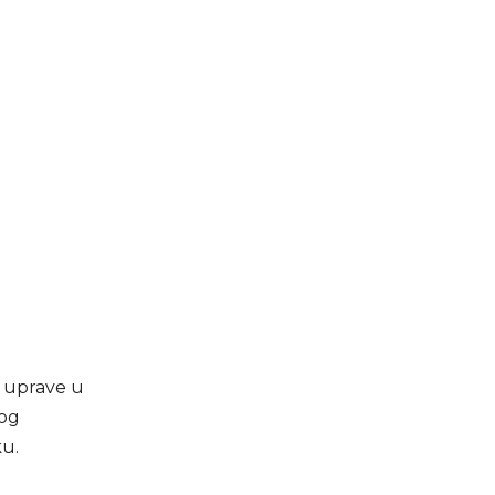
 uprave u
nog
ku.