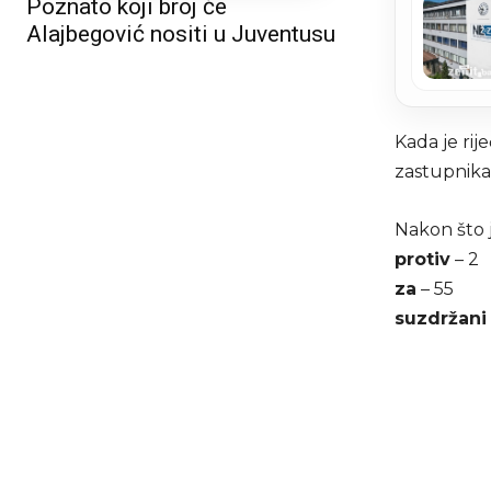
Poznato koji broj će
Alajbegović nositi u Juventusu
Kada je rij
zastupnika 
Nakon što j
protiv
– 2
za
– 55
suzdržani