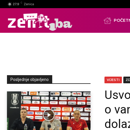
C
27.9
Zenica
POČET
Posljednje objavljeno
VIJESTI
Z
Usvo
o va
dola