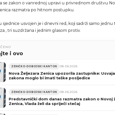
da se zakon o vanrednoj upravi u privrednom društvu N
Zenica razmatra po hitnom postupku.
sjednice usvojen je i dnevni red, koji sadrži samo jednu t
 za , tri suzdržana i jednim glasom protiv.
UČENO
jte i ovo
08.06.2026
ZENIČKO-DOBOJSKI KANTON
Nova Željezara Zenica upozorila zastupnike: Usvaja
zakona moglo bi imati teške posljedice
08.06.2026
ZENIČKO-DOBOJSKI KANTON
Predstavnički dom danas razmatra zakon o Novoj ž
Zenica, Vlada želi da spriječi stečaj