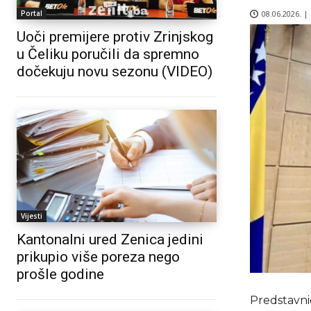
08.06.2026. |
Portal
Uoči premijere protiv Zrinjskog
u Čeliku poručili da spremno
dočekuju novu sezonu (VIDEO)
Vijesti
Kantonalni ured Zenica jedini
prikupio više poreza nego
prošle godine
Predstavni