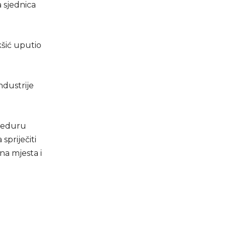
 sjednica
šić uputio
industrije
oceduru
priječiti
na mjesta i