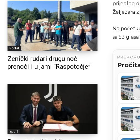
prijedlog 
Željezara 
Na početku 
sa 53 glasa
Portal
PREPOR
Zenički rudari drugu noć
Pročita
prenoćili u jami “Raspotočje”
Sport