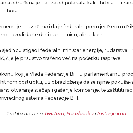
anja određena je pauza od pola sata kako bi bila održana
 odbora.
enu je potvrđeno i da je federalni premijer Nermin Nik
em navodi da će doći na sjednicu, ali da kasni.
a sjednicu stigao i federalni ministar energije, rudarstva i 
ć, čije je prisustvo traženo već na početku rasprave.
 zakonu koji je Vlada Federacije BiH u parlamentarnu pr
 hitnom postupku, uz obrazloženje da se njime pokušava s
ano otvaranje stečaja i gašenje kompanije, te zaštititi rad
privrednog sistema Federacije BiH.
Pratite nas i na
Twitteru
,
Facebooku
i
Instagramu
.