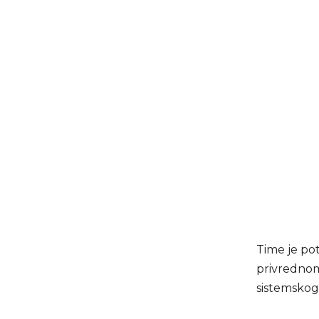
Time je po
privrednom
sistemskog