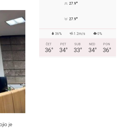
°
27.9
°
27.9
36%
1.2m/s
0%
ČET
PET
SUB
NED
PON
36
°
34
°
33
°
34
°
36
°
jio je