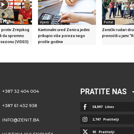
Vijesti
Portal
 protiv Zrinjskog
Kantonalni ured Zenica jedini
Zenički rudari dr
ili da spremno
prikupio više poreza nego
prenoćili u jami “
 sezonu (VIDEO)
prošle godine
PRATITE NAS
+387 32 404 004
+387 61 432 938
58,897
Likes
2,747
Pratitelji
INFO@ZENIT.BA
93
Pratitelji