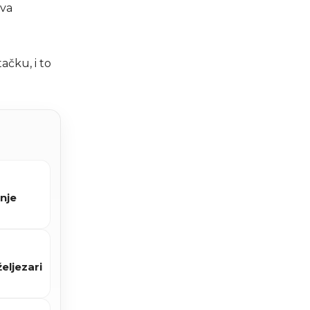
ova
ačku, i to
nje
eljezari