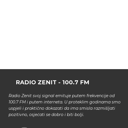
RADIO ZENIT - 100.7 FM
Radio Zenit svoj signal emituje putem frekvencije od
100.7 FM i putem interneta. U proteklim godinama smo
uspjeli i praktično dokazati da ima smisla razmišljati
pozitivno, osjećati se dobro i biti bolji.