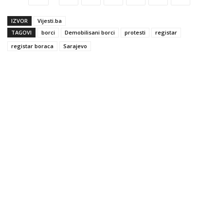
IZVOR
Vijesti.ba
TAGOVI
borci
Demobilisani borci
protesti
registar
registar boraca
Sarajevo