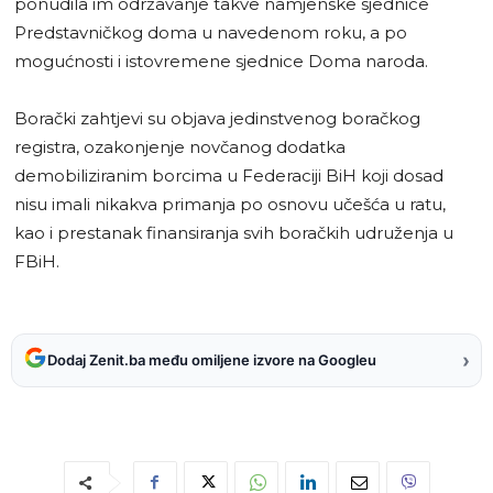
ponudila im održavanje takve namjenske sjednice
Predstavničkog doma u navedenom roku, a po
mogućnosti i istovremene sjednice Doma naroda.
Borački zahtjevi su objava jedinstvenog boračkog
registra, ozakonjenje novčanog dodatka
demobiliziranim borcima u Federaciji BiH koji dosad
nisu imali nikakva primanja po osnovu učešća u ratu,
kao i prestanak finansiranja svih boračkih udruženja u
FBiH.
›
Dodaj Zenit.ba među omiljene izvore na Googleu