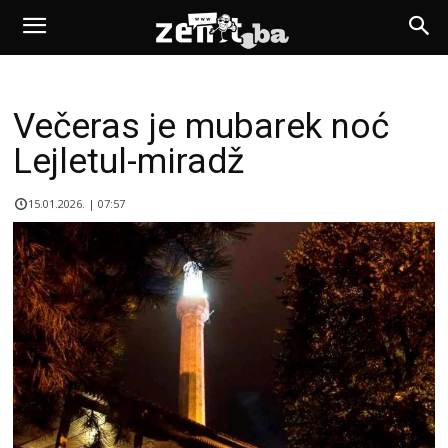
Večeras je mubarek noć
Lejletul-miradž
15.01.2026. | 07:57