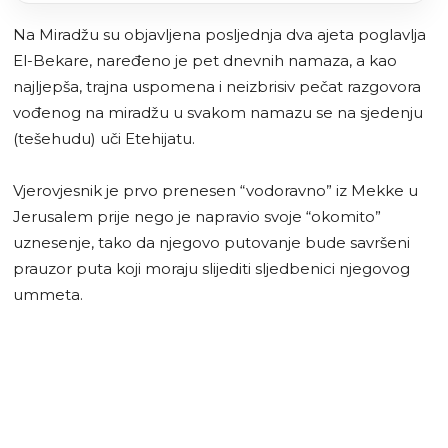
Na Miradžu su objavljena posljednja dva ajeta poglavlja
El-Bekare, naređeno je pet dnevnih namaza, a kao
najljepša, trajna uspomena i neizbrisiv pečat razgovora
vođenog na miradžu u svakom namazu se na sjedenju
(tešehudu) uči Etehijatu.
Vjerovjesnik je prvo prenesen “vodoravno” iz Mekke u
Jerusalem prije nego je napravio svoje “okomito”
uznesenje, tako da njegovo putovanje bude savršeni
prauzor puta koji moraju slijediti sljedbenici njegovog
ummeta.