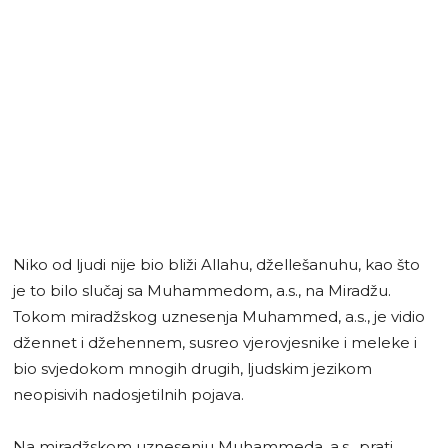
Niko od ljudi nije bio bliži Allahu, džellešanuhu, kao što
je to bilo slučaj sa Muhammedom, a.s., na Miradžu.
Tokom miradžskog uznesenja Muhammed, a.s., je vidio
džennet i džehennem, susreo vjerovjesnike i meleke i
bio svjedokom mnogih drugih, ljudskim jezikom
neopisivih nadosjetilnih pojava.
Na miradžskom uznesenju Muhammeda, a.s., prati