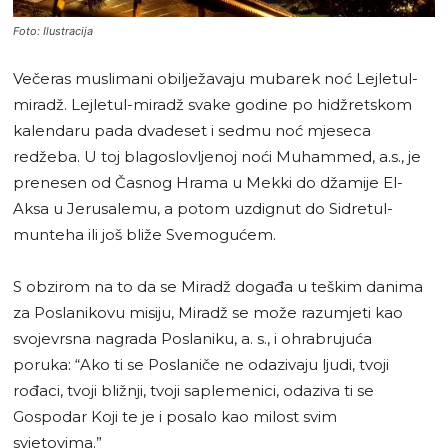
Foto: Ilustracija
Večeras muslimani obilježavaju mubarek noć Lejletul-
miradž. Lejletul-miradž svake godine po hidžretskom
kalendaru pada dvadeset i sedmu noć mjeseca
redžeba. U toj blagoslovljenoj noći Muhammed, a.s., je
prenesen od Časnog Hrama u Mekki do džamije El-
Aksa u Jerusalemu, a potom uzdignut do Sidretul-
munteha ili još bliže Svemogućem.
S obzirom na to da se Miradž događa u teškim danima
za Poslanikovu misiju, Miradž se može razumjeti kao
svojevrsna nagrada Poslaniku, a. s., i ohrabrujuća
poruka: “Ako ti se Poslaniče ne odazivaju ljudi, tvoji
rođaci, tvoji bližnji, tvoji saplemenici, odaziva ti se
Gospodar Koji te je i posalo kao milost svim
svjetovima.”