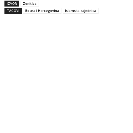
IZVOR
Zenit.ba
TAGOVI
Bosna i Hercegovina
Islamska zajednica