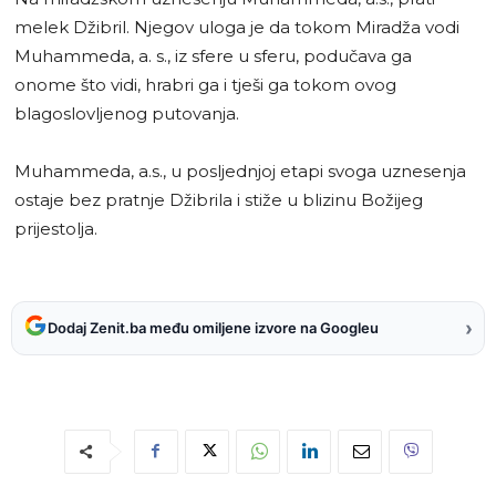
melek Džibril. Njegov uloga je da tokom Miradža vodi
Muhammeda, a. s., iz sfere u sferu, podučava ga
onome što vidi, hrabri ga i tješi ga tokom ovog
blagoslovljenog putovanja.
Muhammeda, a.s., u posljednjoj etapi svoga uznesenja
ostaje bez pratnje Džibrila i stiže u blizinu Božijeg
prijestolja.
›
Dodaj Zenit.ba među omiljene izvore na Googleu