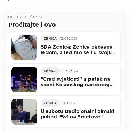
PREPORUČENO
Pročitajte i ovo
12.01.2026
ZENICA
SDA Zenica: Zenica okovana
ledom, a ledimo se i u svojim
domovima
14.01.2026
ZENICA
“Grad svjetlosti” u petak na
sceni Bosanskog narodnog
pozorišta Zenica
13.01.2026
ZENICA
U subotu tradicionalni zimski
pohod “Svi na Smetove”