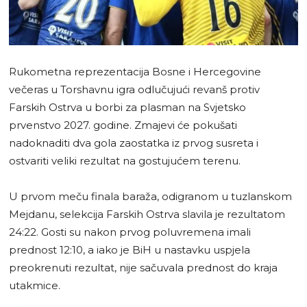
Rukometna reprezentacija Bosne i Hercegovine
večeras u Torshavnu igra odlučujući revanš protiv
Farskih Ostrva u borbi za plasman na Svjetsko
prvenstvo 2027. godine. Zmajevi će pokušati
nadoknaditi dva gola zaostatka iz prvog susreta i
ostvariti veliki rezultat na gostujućem terenu.
U prvom meču finala baraža, odigranom u tuzlanskom
Mejdanu, selekcija Farskih Ostrva slavila je rezultatom
24:22. Gosti su nakon prvog poluvremena imali
prednost 12:10, a iako je BiH u nastavku uspjela
preokrenuti rezultat, nije sačuvala prednost do kraja
utakmice.