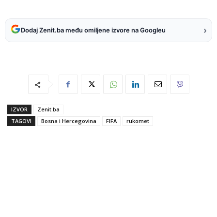
›
Dodaj Zenit.ba među omiljene izvore na Googleu
IZVOR
Zenit.ba
TAGOVI
Bosna i Hercegovina
FIFA
rukomet