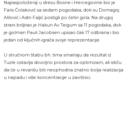
Najraspoloženiji u dresu Bosne i Hercegovine bio je
Faris Čolaković sa sedam pogodaka, dok su Domagoj
Alilović i Adin Faljić postigli po četiri gola. Na drugoj
strani briljirao je Hakun Av Teigum sa 11 pogodaka, dok
je golman Pauli Jacobsen upisao čak 17 odbrana i bio
jedan od ključnih igrača svoje reprezentacije.
U stručnom štabu bh. tima smatraju da rezultat iz
Tuzle ostavlja dovoljno prostora za optimizam, ali ističu
da će u revanšu biti neophodna znatno bolja realizacija
u napadu i više koncentracije u završnici.