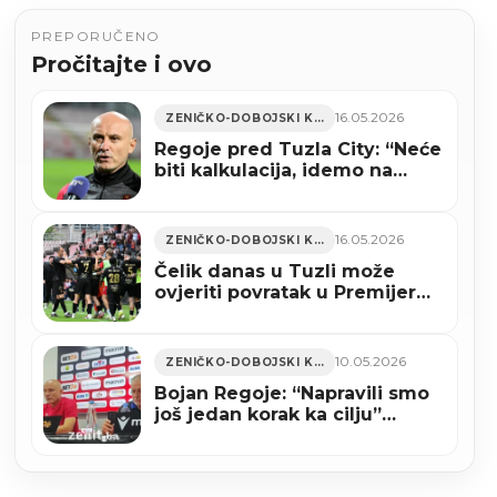
PREPORUČENO
Pročitajte i ovo
16.05.2026
ZENIČKO-DOBOJSKI KANTON
Regoje pred Tuzla City: “Neće
biti kalkulacija, idemo na
pobjedu” (VIDEO)
16.05.2026
ZENIČKO-DOBOJSKI KANTON
Čelik danas u Tuzli može
ovjeriti povratak u Premijer
ligu BiH
10.05.2026
ZENIČKO-DOBOJSKI KANTON
Bojan Regoje: “Napravili smo
još jedan korak ka cilju”
(VIDEO)