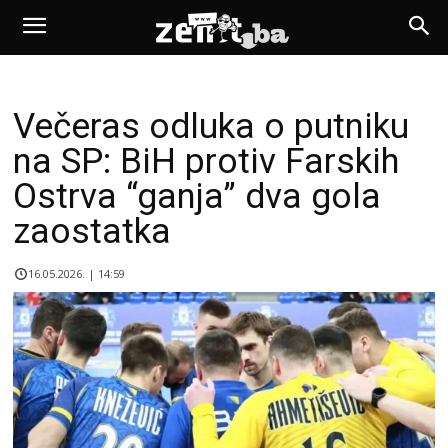
Večeras odluka o putniku
na SP: BiH protiv Farskih
Ostrva “ganja” dva gola
zaostatka
16.05.2026. | 14:59