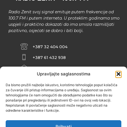
Radio Zenit svoj signal emituje putem frekvencije od
100.7 FM i putem interneta. U proteklim godinama smo
uspjeli i praktično dokazati da ima smisla razmišljati
pozitivno, osjećati se dobro i biti bolji.
+387 32 404 004
+387 61 432 938
INFO@ZENIT.BA
Upravljajte saglasnostima
HUSEINA KULENOVIĆA BR. 2 (RK
ZENIČANKA, 3. SPRAT), 72000 ZENICA
Da bismo pružili najbolje iskustvo, koristimo tehnologije poput kolačića
za čuvanje i/ili pristup informacijama o uređaju. Saglasnost sa ovim
tehnologijama će nam omogućiti da obrađujemo podatke kao što su
ponašanje pri pregledanju ili jedinstveni ID-ovi na ovoj veb lokaciji.
Nepristanak ili povlačenje saglasnosti može negativno uticati na
određene karakteristike i funkcije.
Prihvati