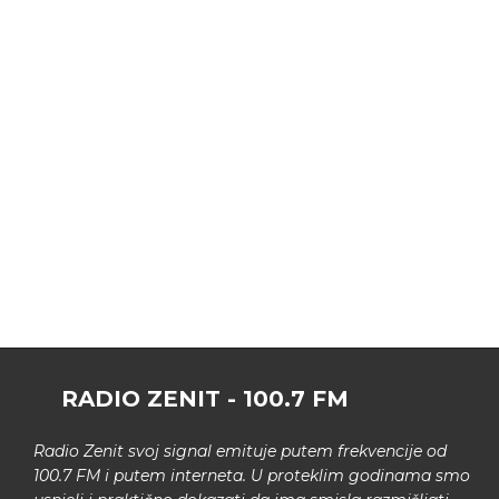
RADIO ZENIT - 100.7 FM
Radio Zenit svoj signal emituje putem frekvencije od
100.7 FM i putem interneta. U proteklim godinama smo