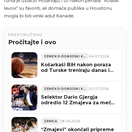
rundi je izbacio Holandiju, i to nakon penala. “Atlaski
lavovi” su favoriti, ali domaća publika u Houstonu
mogla bi biti veliki adut Kanade.
PREPORUČENO
Pročitajte i ovo
04.07.2026
ZENIČKO-DOBOJSKI KANTON
Košarkaši BiH nakon poraza
od Turske treniraju danas i
sutra u Kaknju
02.07.2026
ZENIČKO-DOBOJSKI KANTON
Selektor Dario Gjergja
odredio 12 Zmajeva za meč
protiv Turske
28.06.2026
ZENICA
“Zmajevi” okončali pripreme