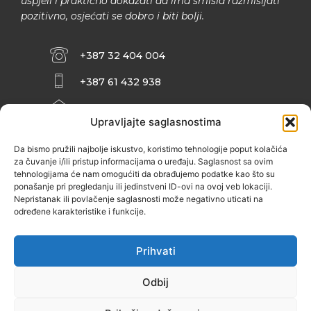
uspjeli i praktično dokazati da ima smisla razmišljati
pozitivno, osjećati se dobro i biti bolji.
+387 32 404 004
+387 61 432 938
INFO@ZENIT.BA
Upravljajte saglasnostima
HUSEINA KULENOVIĆA BR. 2 (RK
ZENIČANKA, 3. SPRAT), 72000 ZENICA
Da bismo pružili najbolje iskustvo, koristimo tehnologije poput kolačića
za čuvanje i/ili pristup informacijama o uređaju. Saglasnost sa ovim
tehnologijama će nam omogućiti da obrađujemo podatke kao što su
ponašanje pri pregledanju ili jedinstveni ID-ovi na ovoj veb lokaciji.
Nepristanak ili povlačenje saglasnosti može negativno uticati na
određene karakteristike i funkcije.
Prihvati
Odbij