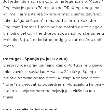
Još jedan domaćin u akciji, i to na legendarnoj “Azteci”.
Engleska je gubila 70 minuta od DR Konga, pa je na
krilima Harryja Kanea okrenula meč u samoj završnici,
tako da “gordi Albion” mora podići formu. Selektor
Engleske Thomas Tuchel već se požalio da će njegov
tim biti u velikom hendikepu zbog nadmorske visine u
Meksiko Sitiju, što dodatno podgrijava atmosferu uoči
meča.
Portugal – Španija (6. juli u 21:00)
Derbi runde i pravi pirinejski klasik. Portugal je u pravoj
triler završnici savladao Hrvatsku 2:1, dok je Španija
rutinski odradila posao protiv Austrije. Ronaldo protiv
“furije” na vjerovatno posljednjem Mundijalu u karijeri –
utakmica koja sama sebe najavljuje i miriše na rani
finale.
SAD – Belgija (7. juli u 02:00)