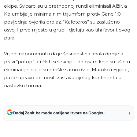
ekipe. Švicarci su u prethodnoj rundi eliminisali Alžir, a
Kolumbija je minimalnim trijumfom protiv Gane 1:0
posljednja ovjerila prolaz. “Kafeteros” su zasluženo
osvojili prvo mjesto u grupi i djeluju kao tihi favorit ovog
para.
Vrijedi napomenuti i da je šesnaestina finala donijela
pravi “potop” afričkih selekcija – od osam koje su ušle u
eliminacije, dalje su prošle samo dvije, Maroko i Egipat,
pa će upravo oni nositi zastavu cijelog kontinenta u
nastavku turnira.
›
Dodaj Zenit.ba među omiljene izvore na Googleu