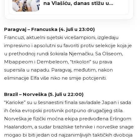
na Vlašiću, danas stižu u
Zenicu za meč s Turskom
Paragvaj – Francuska (4. juli u 23:00)
Francuzi, aktuelni svjetski vicešampioni, izgledaju
impresivno i apsolutni su favoriti protiv selekcije koja je
u prethodnoj rundi šokirala Njemačku. Sa Oliseom,
Mbappeom i Dembeleom, “trikolori” su prava
supersila u napadu. Paragvaj, međutim, nakon
eliminacije Elfa više niko ne smije potcijeniti.
Brazil – Norveška (5. juli u 22:00)
“Karioke” su u šesnaestini finala savladale Japan i sada
ih čeka evropski protivnik potpuno drugačijeg stila.
Norveška je fizički moćna ekipa predvođena Erlingom
Haalandom, a sudar brazilske tehnike i norveške snage
mogao bi biti jedan od najzanimljivijih taktičkih dvoboja