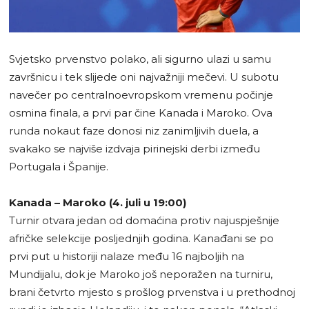
Svjetsko prvenstvo polako, ali sigurno ulazi u samu
završnicu i tek slijede oni najvažniji mečevi. U subotu
navečer po centralnoevropskom vremenu počinje
osmina finala, a prvi par čine Kanada i Maroko. Ova
runda nokaut faze donosi niz zanimljivih duela, a
svakako se najviše izdvaja pirinejski derbi između
Portugala i Španije.
Kanada – Maroko (4. juli u 19:00)
Turnir otvara jedan od domaćina protiv najuspješnije
afričke selekcije posljednjih godina. Kanađani se po
prvi put u historiji nalaze među 16 najboljih na
Mundijalu, dok je Maroko još neporažen na turniru,
brani četvrto mjesto s prošlog prvenstva i u prethodnoj