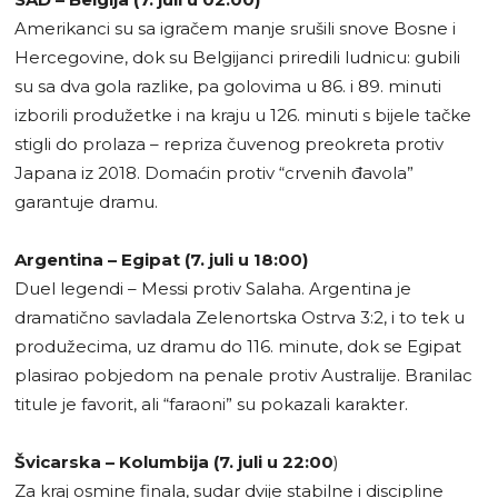
Amerikanci su sa igračem manje srušili snove Bosne i
Hercegovine, dok su Belgijanci priredili ludnicu: gubili
su sa dva gola razlike, pa golovima u 86. i 89. minuti
izborili produžetke i na kraju u 126. minuti s bijele tačke
stigli do prolaza – repriza čuvenog preokreta protiv
Japana iz 2018. Domaćin protiv “crvenih đavola”
garantuje dramu.
Argentina – Egipat (7. juli u 18:00)
Duel legendi – Messi protiv Salaha. Argentina je
dramatično savladala Zelenortska Ostrva 3:2, i to tek u
produžecima, uz dramu do 116. minute, dok se Egipat
plasirao pobjedom na penale protiv Australije. Branilac
titule je favorit, ali “faraoni” su pokazali karakter.
Švicarska – Kolumbija (7. juli u 22:00
)
Za kraj osmine finala, sudar dvije stabilne i discipline