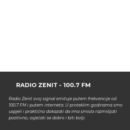
RADIO ZENIT - 100.7 FM
Radio Zenit svoj signal emituje putem frekvencije od
100.7 FM i putem interneta. U proteklim godinama smo
uspjeli i praktično dokazati da ima smisla razmišljati
pozitivno, osjećati se dobro i biti bolji.