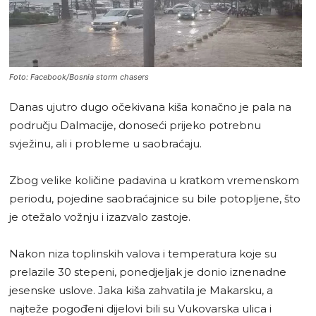
Foto: Facebook/Bosnia storm chasers
Danas ujutro dugo očekivana kiša konačno je pala na
području Dalmacije, donoseći prijeko potrebnu
svježinu, ali i probleme u saobraćaju.
Zbog velike količine padavina u kratkom vremenskom
periodu, pojedine saobraćajnice su bile potopljene, što
je otežalo vožnju i izazvalo zastoje.
Nakon niza toplinskih valova i temperatura koje su
prelazile 30 stepeni, ponedjeljak je donio iznenadne
jesenske uslove. Jaka kiša zahvatila je Makarsku, a
najteže pogođeni dijelovi bili su Vukovarska ulica i