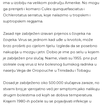
ima u izobilju na velikom području Amerike. No mogu
ga prenijeti i komarci Culex quinquefasciatus i
Ochlerotatus serratus, koje nalazimo u tropskim i
suptropskim regijama.
Zasad nije zabilježen izravan prijenos s čovjeka na
čovjeka. Virus se, jednom kad uđe u krvotok, može
brzo proširiti po cijelom tijelu. Izgleda da se posebno
nakuplja u mozgu i jetri. Dobio je ime po selu u kojem
je zabilježen prvi slučaj. Naime, vlasti su 1955. prvi put
izolirale ovaj virus iz krvi bolesnog šumskog radnika u
naselju Vega de Oropouche u Trinidadu i Tobagu.
Dosad je zabilježeno oko 500.000 slučajeva zaraze, no
stvarni broj je vjerojatno veći jer simptomi jako nalikuju
drugim bolestima od kojih se dobiva temperatura.
Krajem 1980-ih počele su se pojavljivati infekcije u