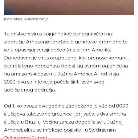
Izvor: MorgueFile/ilustracija
Tajenstveni virus koji je nekoć bio ograničen na
područje Amazonije prošao je genetske promjene te
se u opasnijoj verziji počeo širiti diljem Amerika.
Donedavno je virus oropouche, koji prenose komarci,
bio relativno nepoznata bolest uglavnom ograničena
na amazonski bazen u Južnoj Americi. Ali od kraja
2023. ova se infekcija počela širiti izvan svog
uobičajenog područja.
Od 1. kolovoza ove godine zabilježeno je više od 8000
slučajeva takozvane groznice ljenjivaca, s dva smrtna
slučaja u Brazilu. Većina zaraza dogodila se u Južnoj
Americi, ali su se infekcije pojavile i u Sjedinjenim
Državama i Europi.