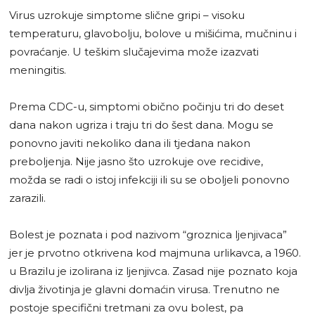
Virus uzrokuje simptome slične gripi – visoku
temperaturu, glavobolju, bolove u mišićima, mučninu i
povraćanje. U teškim slučajevima može izazvati
meningitis.
Prema CDC-u, simptomi obično počinju tri do deset
dana nakon ugriza i traju tri do šest dana. Mogu se
ponovno javiti nekoliko dana ili tjedana nakon
preboljenja. Nije jasno što uzrokuje ove recidive,
možda se radi o istoj infekciji ili su se oboljeli ponovno
zarazili.
Bolest je poznata i pod nazivom “groznica ljenjivaca”
jer je prvotno otkrivena kod majmuna urlikavca, a 1960.
u Brazilu je izolirana iz ljenjivca. Zasad nije poznato koja
divlja životinja je glavni domaćin virusa. Trenutno ne
postoje specifični tretmani za ovu bolest, pa