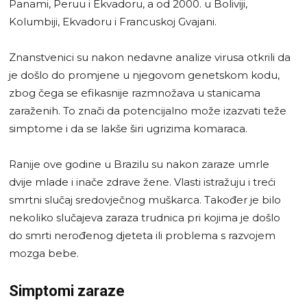
Panami, Peruu i Ekvadoru, a od 2000. u Boliviji,
Kolumbiji, Ekvadoru i Francuskoj Gvajani.
Znanstvenici su nakon nedavne analize virusa otkrili da
je došlo do promjene u njegovom genetskom kodu,
zbog čega se efikasnije razmnožava u stanicama
zaraženih. To znači da potencijalno može izazvati teže
simptome i da se lakše širi ugrizima komaraca.
Ranije ove godine u Brazilu su nakon zaraze umrle
dvije mlade i inače zdrave žene. Vlasti istražuju i treći
smrtni slučaj sredovječnog muškarca. Također je bilo
nekoliko slučajeva zaraza trudnica pri kojima je došlo
do smrti nerođenog djeteta ili problema s razvojem
mozga bebe.
Simptomi zaraze