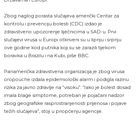
Zbog naglog porasta slučajeva američki Centar za
kontrolu i prevenciju bolesti (CDC) izdao je
zdravstveno upozorenje liječnicima u SAD-u. Prvi
slučajevi virusa u Europi otkriveni su u lipnju i srpnju
ove godine kod putnika koji su se zarazili tijekom
boravka u Brazilu i na Kubi, piše BBC.
Panamerička zdravstvena organizacija je zbog virusa
oropouche izdala epidemiološki alarm i podigla razinu
rizika za javno zdravlje na “visoku”. “Iako je bolest dosad
imala blage simptome, potreban je pojačani nadzor
zbog geografske rasprostranjenosti prijenosa i pojave
težih slučajeva”, stoji u priopćenju agencije.