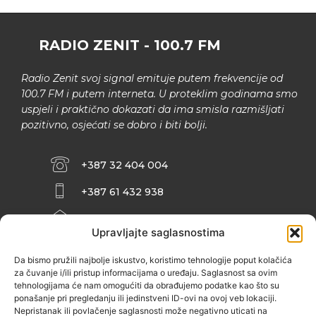
RADIO ZENIT - 100.7 FM
Radio Zenit svoj signal emituje putem frekvencije od
100.7 FM i putem interneta. U proteklim godinama smo
uspjeli i praktično dokazati da ima smisla razmišljati
pozitivno, osjećati se dobro i biti bolji.
+387 32 404 004
+387 61 432 938
INFO@ZENIT.BA
Upravljajte saglasnostima
HUSEINA KULENOVIĆA BR. 2 (RK
ZENIČANKA, 3. SPRAT), 72000 ZENICA
Da bismo pružili najbolje iskustvo, koristimo tehnologije poput kolačića
za čuvanje i/ili pristup informacijama o uređaju. Saglasnost sa ovim
tehnologijama će nam omogućiti da obrađujemo podatke kao što su
ponašanje pri pregledanju ili jedinstveni ID-ovi na ovoj veb lokaciji.
Nepristanak ili povlačenje saglasnosti može negativno uticati na