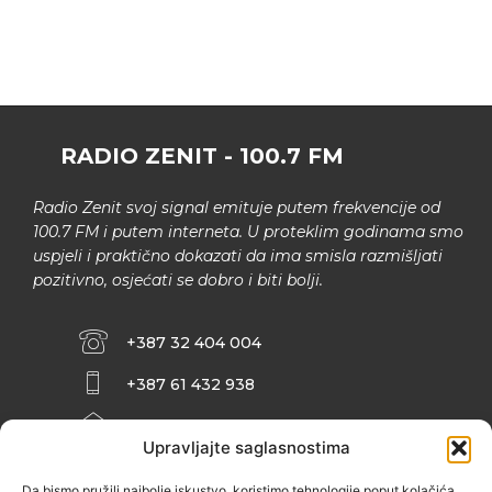
RADIO ZENIT - 100.7 FM
Radio Zenit svoj signal emituje putem frekvencije od
100.7 FM i putem interneta. U proteklim godinama smo
uspjeli i praktično dokazati da ima smisla razmišljati
pozitivno, osjećati se dobro i biti bolji.
+387 32 404 004
+387 61 432 938
INFO@ZENIT.BA
Upravljajte saglasnostima
HUSEINA KULENOVIĆA BR. 2 (RK
ZENIČANKA, 3. SPRAT), 72000 ZENICA
Da bismo pružili najbolje iskustvo, koristimo tehnologije poput kolačića