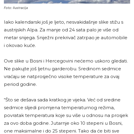
Foto: Ilustracija
Iako kalendarski još je ljeto, nesvakidašnje slike stižu s
austrijskih Alpa. Za manje od 24 sata palo je više od
metar snijega. Sniježni prekrivač zatrpao je automobile
i okovao kuće.
Ove slike u Bosni i Hercegovini nećemo uskoro gledati.
Ne pakujte još ljetnu garderobu. Sredinom sedmice
vraćaju se natprosječno visoke temperature za ovaj
period godine.
“Što se dešava sada kratkog je vijeka. Već od sredine
sedmice slijedi promjena temperaturnog režima,
povratak temperatura koje su više u odnosu na prosjek
za ovo doba godine. Jutarnje oko 10 stepeni u Bosni,
one maksimalne i do 25 stepeni. Tako da će biti sve