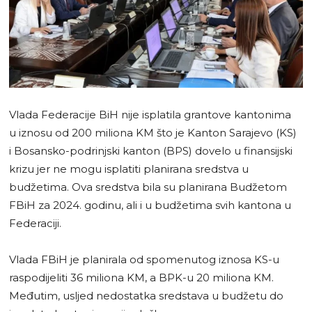
Vlada Federacije BiH nije isplatila grantove kantonima
u iznosu od 200 miliona KM što je Kanton Sarajevo (KS)
i Bosansko-podrinjski kanton (BPS) dovelo u finansijski
krizu jer ne mogu isplatiti planirana sredstva u
budžetima. Ova sredstva bila su planirana Budžetom
FBiH za 2024. godinu, ali i u budžetima svih kantona u
Federaciji.
Vlada FBiH je planirala od spomenutog iznosa KS-u
raspodijeliti 36 miliona KM, a BPK-u 20 miliona KM.
Međutim, usljed nedostatka sredstava u budžetu do