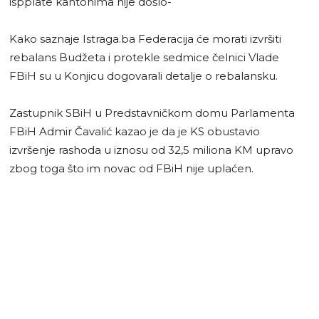
ispplate kantonima nije došlo-
Kako saznaje Istraga.ba Federacija će morati izvršiti
rebalans Budžeta i protekle sedmice čelnici Vlade
FBiH su u Konjicu dogovarali detalje o rebalansku.
Zastupnik SBiH u Predstavničkom domu Parlamenta
FBiH Admir Čavalić kazao je da je KS obustavio
izvršenje rashoda u iznosu od 32,5 miliona KM upravo
zbog toga što im novac od FBiH nije uplaćen.