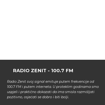
RADIO ZENIT - 100.7 FM
Radio Zenit svoj signal emituje putem frekvencije od
100.7 FM i putem interneta. U proteklim godinama smo
uspjeli i praktično dokazati da ima smisla razmišljati
pozitivno, osjećati se dobro i biti bolji.