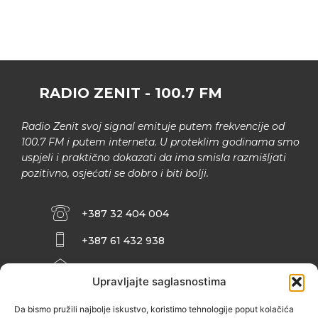
RADIO ZENIT - 100.7 FM
Radio Zenit svoj signal emituje putem frekvencije od
100.7 FM i putem interneta. U proteklim godinama smo
uspjeli i praktično dokazati da ima smisla razmišljati
pozitivno, osjećati se dobro i biti bolji.
+387 32 404 004
+387 61 432 938
INFO@ZENIT.BA
Upravljajte saglasnostima
HUSEINA KULENOVIĆA BR. 2 (RK
ZENIČANKA, 3. SPRAT), 72000 ZENICA
Da bismo pružili najbolje iskustvo, koristimo tehnologije poput kolačića