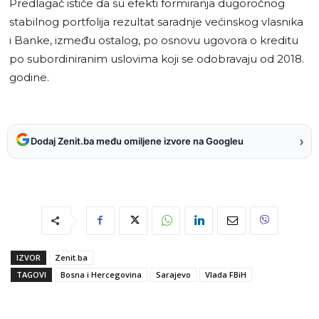
Predlagač ističe da su efekti formiranja dugoročnog
stabilnog portfolija rezultat saradnje većinskog vlasnika
i Banke, između ostalog, po osnovu ugovora o kreditu
po subordiniranim uslovima koji se odobravaju od 2018.
godine.
›
Dodaj Zenit.ba među omiljene izvore na Googleu
IZVOR
Zenit.ba
TAGOVI
Bosna i Hercegovina
Sarajevo
Vlada FBiH