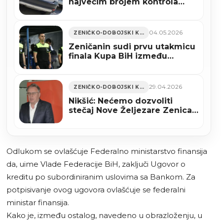
najvećim brojem kontrola
Porezne uprave FBiH
04.05.2026
ZENIČKO-DOBOJSKI KANTON
Zeničanin sudi prvu utakmicu
finala Kupa BiH između
Zrinjskog i Veleža
29.04.2026
ZENIČKO-DOBOJSKI KANTON
Nikšić: Nećemo dozvoliti
stečaj Nove Željezare Zenica,
a vlasnicima ćemo platiti šta
su uložili
Odlukom se ovlašćuje Federalno ministarstvo finansija
da, uime Vlade Federacije BiH, zaključi Ugovor o
kreditu po subordiniranim uslovima sa Bankom. Za
potpisivanje ovog ugovora ovlašćuje se federalni
ministar finansija.
Kako je, između ostalog, navedeno u obrazloženju, u