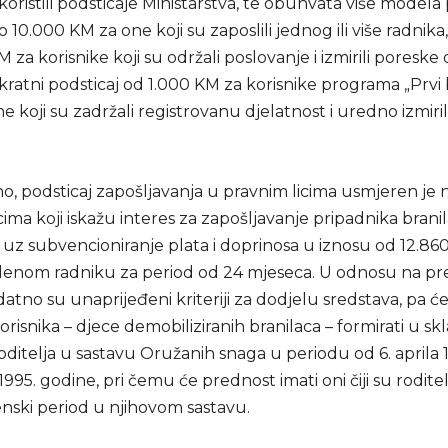
 koristili podsticaje Ministarstva, te obuhvata više modela
 10.000 KM za one koji su zaposlili jednog ili više radnika
 za korisnike koji su održali poslovanje i izmirili poreske
kratni podsticaj od 1.000 KM za korisnike programa „Prvi b
e koji su zadržali registrovanu djelatnost i uredno izmiri
o, podsticaj zapošljavanja u pravnim licima usmjeren je 
ima koji iskažu interes za zapošljavanje pripadnika brani
, uz subvencioniranje plata i doprinosa u iznosu od 12.8
enom radniku za period od 24 mjeseca. U odnosu na p
tno su unaprijeđeni kriteriji za dodjelu sredstava, pa će 
risnika – djece demobiliziranih branilaca – formirati u sk
itelja u sastavu Oružanih snaga u periodu od 6. aprila 1
95. godine, pri čemu će prednost imati oni čiji su roditelj
nski period u njihovom sastavu.