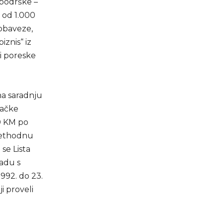
 podrške –
, od 1.000
 obaveze,
iznis“ iz
li poreske
na saradnju
lačke
60 KM po
rethodnu
se Lista
ladu s
992. do 23.
i proveli