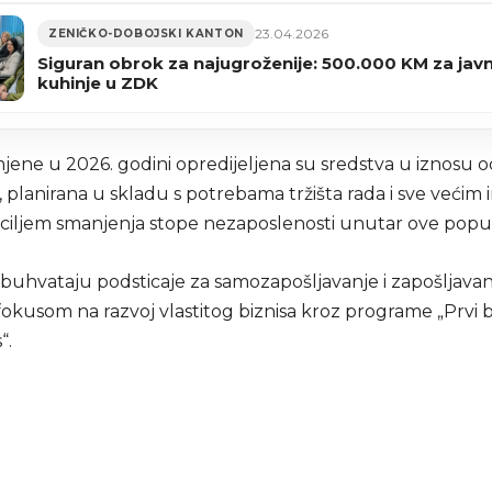
23.04.2026
ZENIČKO-DOBOJSKI KANTON
Siguran obrok za najugroženije: 500.000 KM za jav
kuhinje u ZDK
jene u 2026. godini opredijeljena su sredstva u iznosu o
 planirana u skladu s potrebama tržišta rada i sve većim
s ciljem smanjenja stope nezaposlenosti unutar ove popul
buhvataju podsticaje za samozapošljavanje i zapošljavanj
kusom na razvoj vlastitog biznisa kroz programe „Prvi bi
“.