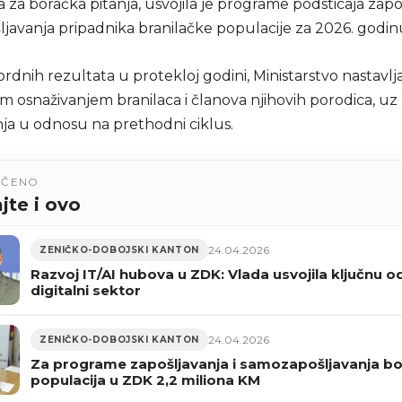
a za boračka pitanja, usvojila je programe podsticaja zapoš
javanja pripadnika branilačke populacije za 2026. godin
dnih rezultata u protekloj godini, Ministarstvo nastavlja
 osnaživanjem branilaca i članova njihovih porodica, u
a u odnosu na prethodni ciklus.
UČENO
jte i ovo
24.04.2026
ZENIČKO-DOBOJSKI KANTON
Razvoj IT/AI hubova u ZDK: Vlada usvojila ključnu o
digitalni sektor
24.04.2026
ZENIČKO-DOBOJSKI KANTON
Za programe zapošljavanja i samozapošljavanja bo
populacija u ZDK 2,2 miliona KM