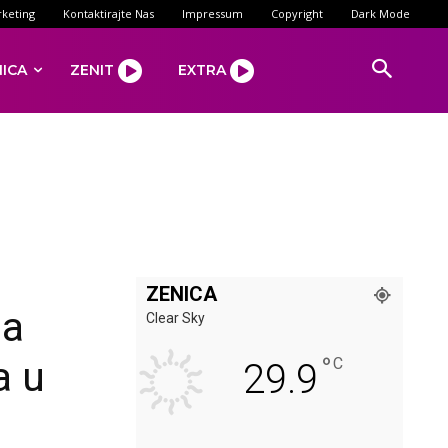
keting
Kontaktirajte Nas
Impressum
Copyright
Dark Mode
NICA
ZENIT
EXTRA
ZENICA
na
Clear Sky
°
a u
C
29.9