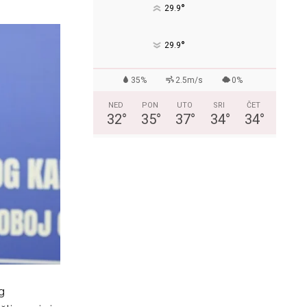
°
29.9
°
29.9
35%
2.5m/s
0%
NED
PON
UTO
SRI
ČET
32
°
35
°
37
°
34
°
34
°
g