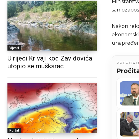
Ministarstv
samozapošl
Nakon rekor
ekonomskim
unapređenj
Vijesti
U rijeci Krivaji kod Zavidovića
PREPOR
utopio se muškarac
Pročita
Portal