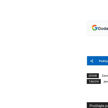
Dodaj
Podlij
IZVOR
Zeni
TAGOVI
Jav
Pročitajte još