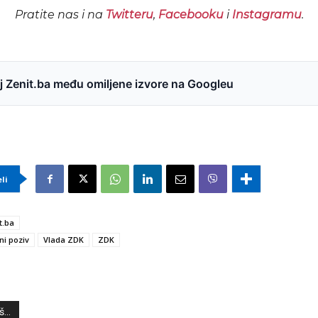
Pratite nas i na
Twitteru
,
Facebooku
i
Instagramu
.
 Zenit.ba među omiljene izvore na Googleu
eli
t.ba
ni poziv
Vlada ZDK
ZDK
...