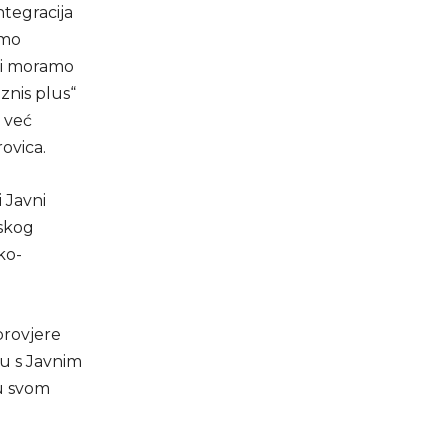
ntegracija
smo
ini moramo
iznis plus“
 već
rovica.
 Javni
jskog
ko-
provjere
u s Javnim
 u svom