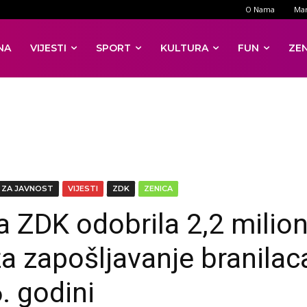
O Nama
Mar
NA
VIJESTI
SPORT
KULTURA
FUN
ZE
 ZA JAVNOST
VIJESTI
ZDK
ZENICA
a ZDK odobrila 2,2 milio
a zapošljavanje branilac
. godini