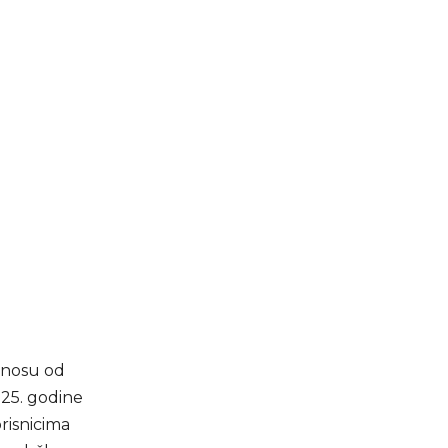
iznosu od
025. godine
risnicima