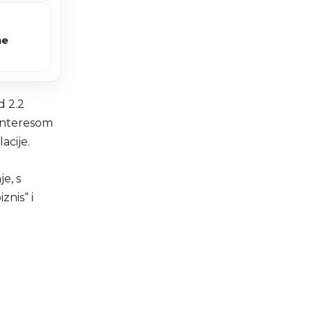
ne
d 2.2
 interesom
acije.
e, s
znis“ i