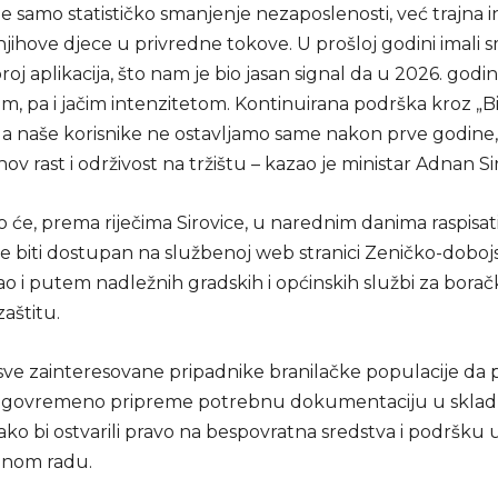
nije samo statističko smanjenje nezaposlenosti, već trajna i
 njihove djece u privredne tokove. U prošloj godini imali 
oj aplikacija, što nam je bio jasan signal da u 2026. god
stim, pa i jačim intenzitetom. Kontinuirana podrška kroz „B
a naše korisnike ne ostavljamo same nakon prve godine,
hov rast i održivost na tržištu – kazao je ministar Adnan Si
o će, prema riječima Sirovice, u narednim danima raspisati
 će biti dostupan na službenoj web stranici Zeničko-dobo
o i putem nadležnih gradskih i općinskih službi za borač
zaštitu.
 sve zainteresovane pripadnike branilačke populacije da 
lagovremeno pripreme potrebnu dokumentaciju u sklad
ako bi ostvarili pravo na bespovratna sredstva i podršku
lnom radu.