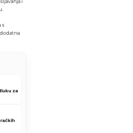
ljavanja i
u.
 s
z dodatna
dluku za
račkih