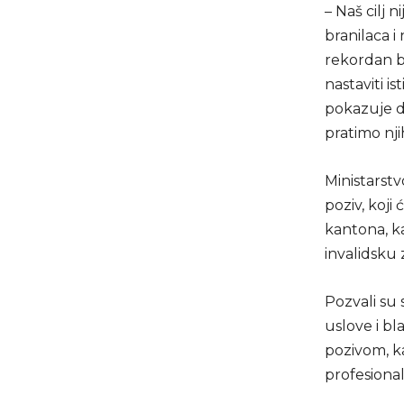
– Naš cilj 
branilaca i
rekordan br
nastaviti i
pokazuje d
pratimo nji
Ministarstv
poziv, koji
kantona, ka
invalidsku 
Pozvali su
uslove i b
pozivom, k
profesiona