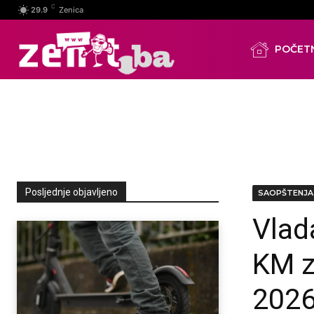
C
29.9
Zenica
POČET
Posljednje objavljeno
SAOPŠTENJA
Vlad
KM z
2026