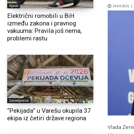
24.04.2026. |
Vijesti
Električni romobili u BiH
između zakona i pravnog
vakuuma: Pravila još nema,
problemi rastu
Zanimljivosti
“Pekijada” u Varešu okupila 37
ekipa iz četiri države regiona
Vlada Zeni