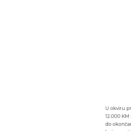
U okviru p
12.000 KM z
do okončan