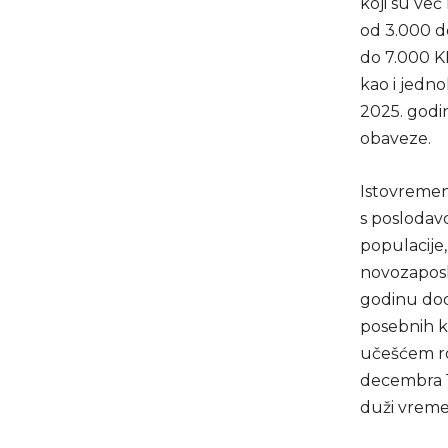
koji su već
od 3.000 do
do 7.000 KM
kao i jedno
2025. godin
obaveze.
Istovremen
s poslodavc
populacije
novozaposl
godinu doda
posebnih ko
učešćem rod
decembra 19
duži vreme