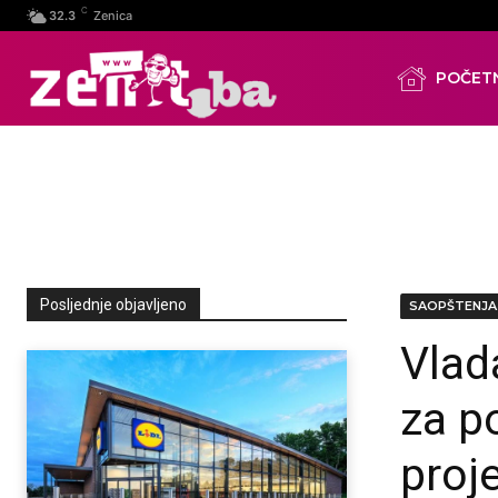
C
32.3
Zenica
POČET
Posljednje objavljeno
SAOPŠTENJA
Vlad
za p
proj