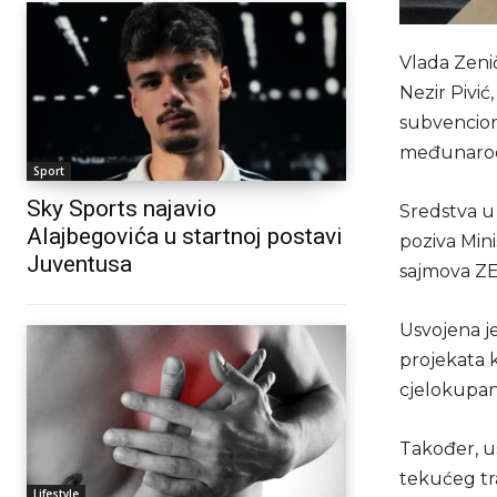
Vlada Zeni
Nezir Pivić
subvencioni
međunarodn
Sport
Sky Sports najavio
Sredstva u
Alajbegovića u startnoj postavi
poziva Min
Juventusa
sajmova ZEP
Usvojena j
projekata 
cjelokupan
Također, us
tekućeg tr
Lifestyle