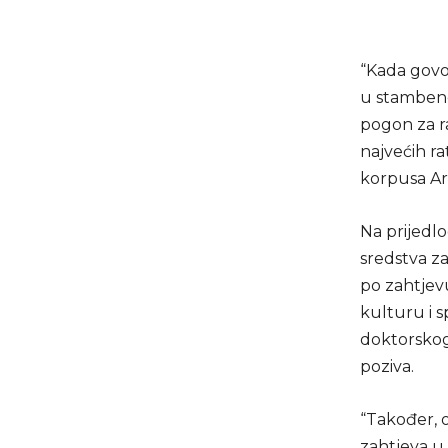
“Kada govo
u stambeno
pogon za ra
najvećih ra
korpusa Arm
Na prijedlo
sredstva z
po zahtjev
kulturu i 
doktorskog
poziva.
“Također, 
zahtjeva u