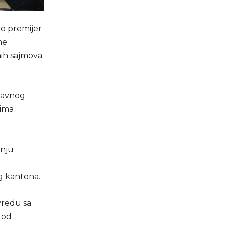
ao premijer
me
nih sajmova
javnog
rima
anju
g kantona.
vredu sa
 od