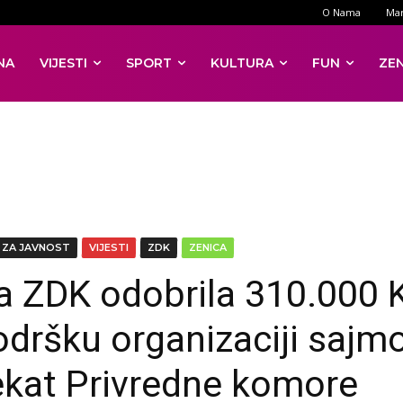
O Nama
Mar
NA
VIJESTI
SPORT
KULTURA
FUN
ZE
 ZA JAVNOST
VIJESTI
ZDK
ZENICA
a ZDK odobrila 310.000
odršku organizaciji sajmo
ekat Privredne komore