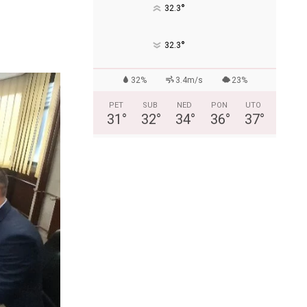
°
32.3
°
32.3
32%
3.4m/s
23%
PET
SUB
NED
PON
UTO
31
°
32
°
34
°
36
°
37
°