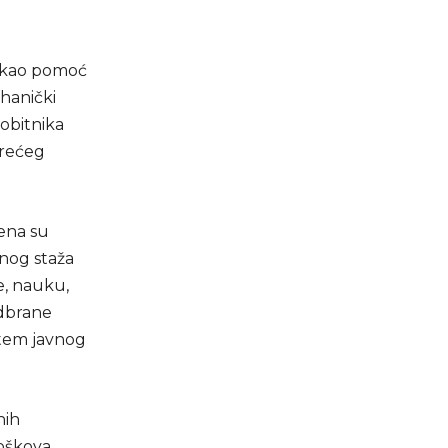
M kao pomoć
hanički
obitnika
Trećeg
rena su
nog staža
e, nauku,
odbrane
utem javnog
nih
roškova