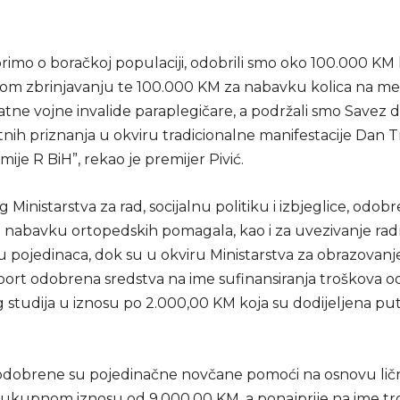
rimo o boračkoj populaciji, odobrili smo oko 100.000 K
m zbrinjavanju te 100.000 KM za nabavku kolica na me
tne vojne invalide paraplegičare, a podržali smo Savez d
tnih priznanja u okviru tradicionalne manifestacije Dan 
ije R BiH”, rekao je premijer Pivić.
g Ministarstva za rad, socijalnu politiku i izbjeglice, odob
a nabavku ortopedskih pomagala, kao i za uvezivanje rad
u pojedinaca, dok su u okviru Ministarstva za obrazovanj
sport odobrena sredstva na ime sufinansiranja troškova 
 studija u iznosu po 2.000,00 KM koja su dodijeljena p
odobrene su pojedinačne novčane pomoći na osnovu lič
 ukupnom iznosu od 9.000,00 KM, a ponajprije na ime t