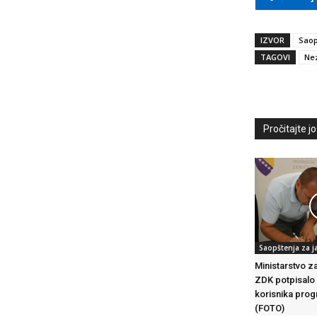
IZVOR
Saop
TAGOVI
Nez
Pročitajte još
Saopštenja za j
Ministarstvo z
ZDK potpisalo
korisnika prog
(FOTO)