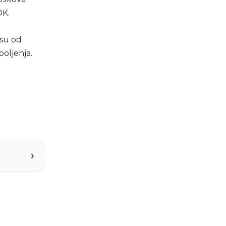
DK.
osu od
oljenja.
›