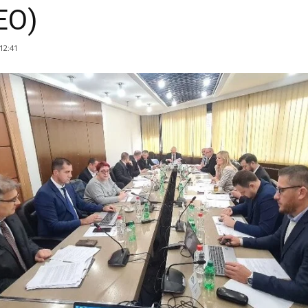
EO)
 12:41