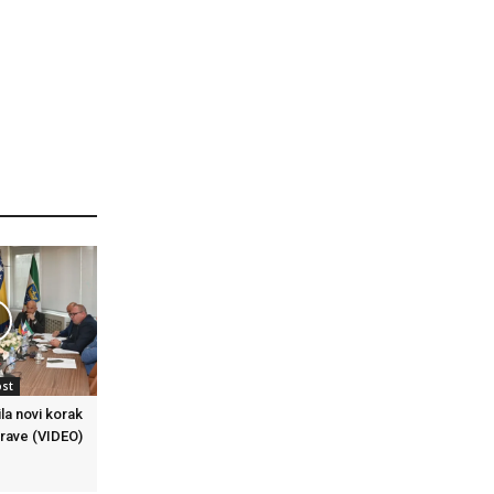
ost
la novi korak
prave (VIDEO)