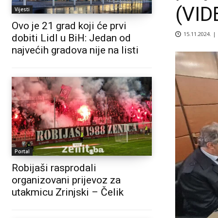
(VID
Vijesti
Ovo je 21 grad koji će prvi
15.11.2024. |
dobiti Lidl u BiH: Jedan od
najvećih gradova nije na listi
Portal
Robijaši rasprodali
organizovani prijevoz za
utakmicu Zrinjski – Čelik