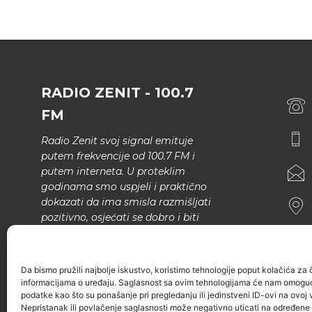
RADIO ZENIT - 100.7
FM
Radio Zenit svoj signal emituje
putem frekvencije od 100.7 FM i
putem interneta. U proteklim
godinama smo uspjeli i praktično
dokazati da ima smisla razmišljati
pozitivno, osjećati se dobro i biti
bolji.
U našem programu nema šunda,
Da bismo pružili najbolje iskustvo, koristimo tehnologije poput kolačića za ču
narodne muzike..
informacijama o uređaju. Saglasnost sa ovim tehnologijama će nam omoguć
podatke kao što su ponašanje pri pregledanju ili jedinstveni ID-ovi na ovoj v
Nepristanak ili povlačenje saglasnosti može negativno uticati na određene k