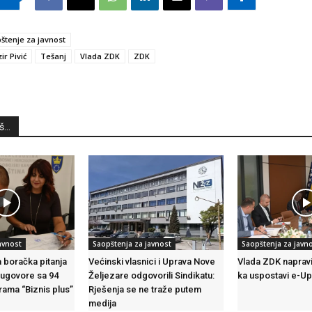
štenje za javnost
ir Pivić
Tešanj
Vlada ZDK
ZDK
...
avnost
Saopštenja za javnost
Saopštenja za javn
a boračka pitanja
Većinski vlasnici i Uprava Nove
Vlada ZDK napravi
 ugovore sa 94
Željezare odgovorili Sindikatu:
ka uspostavi e-U
rama “Biznis plus”
Rješenja se ne traže putem
medija