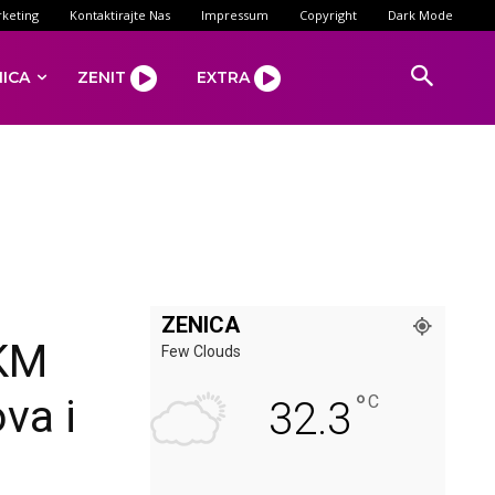
keting
Kontaktirajte Nas
Impressum
Copyright
Dark Mode
NICA
ZENIT
EXTRA
ZENICA
 KM
Few Clouds
°
va i
C
32.3