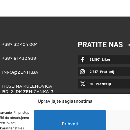
PRATITE NAS
+387 32 404 004
+387 61 432 938
58,897
Likes
2,747
Pratitelji
INFO@ZENIT.BA
93
Pratitelji
HUSEINA KULENOVIĆA
BR. 2 (RK ZENIČANKA, 3.
SPRAT), 72000 ZENICA
Upravljajte saglasnostima
vanje i/ili pristup
iti da obrađujemo
eb lokaciji.
Prihvati
arakteristike i