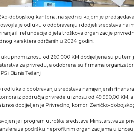
čko-dobojskog kantona, na sjednici kojom je predsjedav
, osvojila je odluku o odobravanju i dodjeli sredstava na i
ranja ili refundacije dijela troškova organizacije privred
og karaktera održanih u 2024. godini.
 ukupnom iznosu od 260.000 KM dodijeljena su putem 
istarstva za privredu, a odobrena su firmama organizato
S i Biznis Tešanj.
e i odluka o odobravanju sredstava namijenjenih finansir
komora iz područja privrede u iznosu od 49.990,00 KM, a
 iznos dodijeljen je Privrednoj komori Zeničko-dobojsko
vojen je i program utroška sredstava Ministarstva za pri
ansfera za podršku neprofitnim organizacijama u iznosu