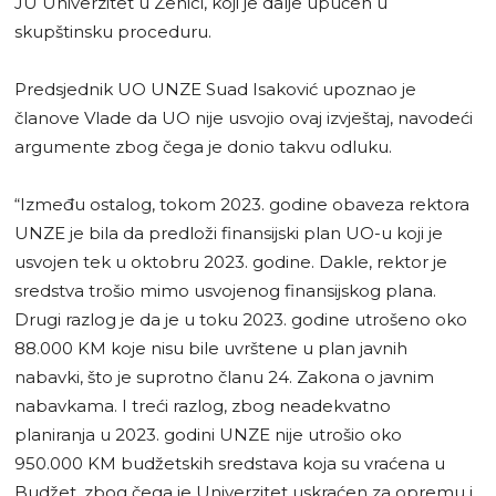
JU Univerzitet u Zenici, koji je dalje upućen u
skupštinsku proceduru.
Predsjednik UO UNZE Suad Isaković upoznao je
članove Vlade da UO nije usvojio ovaj izvještaj, navodeći
argumente zbog čega je donio takvu odluku.
“Između ostalog, tokom 2023. godine obaveza rektora
UNZE je bila da predloži finansijski plan UO-u koji je
usvojen tek u oktobru 2023. godine. Dakle, rektor je
sredstva trošio mimo usvojenog finansijskog plana.
Drugi razlog je da je u toku 2023. godine utrošeno oko
88.000 KM koje nisu bile uvrštene u plan javnih
nabavki, što je suprotno članu 24. Zakona o javnim
nabavkama. I treći razlog, zbog neadekvatno
planiranja u 2023. godini UNZE nije utrošio oko
950.000 KM budžetskih sredstava koja su vraćena u
Budžet, zbog čega je Univerzitet uskraćen za opremu i