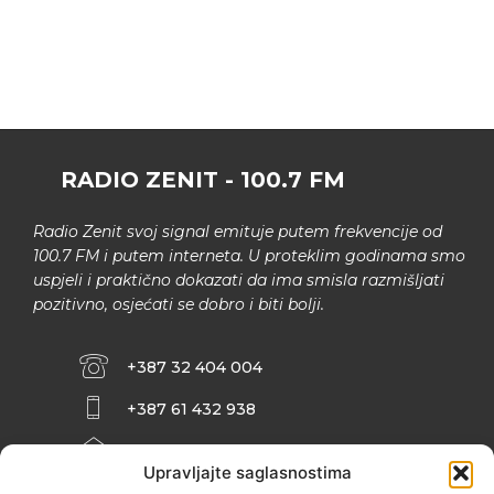
RADIO ZENIT - 100.7 FM
Radio Zenit svoj signal emituje putem frekvencije od
100.7 FM i putem interneta. U proteklim godinama smo
uspjeli i praktično dokazati da ima smisla razmišljati
pozitivno, osjećati se dobro i biti bolji.
+387 32 404 004
+387 61 432 938
INFO@ZENIT.BA
Upravljajte saglasnostima
HUSEINA KULENOVIĆA BR. 2 (RK