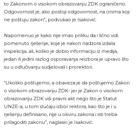
to Zakonom o visokom obrazovanju ZDK ograničeno.
Odgovornost je, ako postoji odgovornost, na onima koji
ne poštuju zakon”, podvukao je Isaković.
Napomenuo je kako nije imao priliku da i lično vidi
pomenuto rješenje, koje je nakon nadzora izdala
inspekcija, ali, koliko je dobio informaciju iz medija,
jedan ili jedini razlog osporavanja reizbora je upravo što
su u odlučivanju sudjelovali i prorektori.
“Ukoliko poštujemo, a obaveza je da poštujemo Zakon
o visokom obrazovanju ZDK- jer je Zakon o visokom
obrazovanju ZDK viši pravni akt nego što je Statut
UNZE-a, u tom slučaju izbor rektora, kao što je i u
rješenju definisano, nije u okviru zakona i isti treba
prilagoditi zakonu”, naglasio je Isaković.