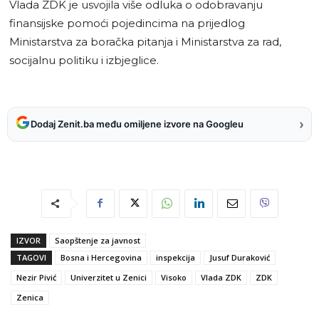
Vlada ZDK je usvojila više odluka o odobravanju
finansijske pomoći pojedincima na prijedlog
Ministarstva za boračka pitanja i Ministarstva za rad,
socijalnu politiku i izbjeglice.
›
Dodaj Zenit.ba među omiljene izvore na Googleu
IZVOR
Saopštenje za javnost
TAGOVI
Bosna i Hercegovina
inspekcija
Jusuf Duraković
Nezir Pivić
Univerzitet u Zenici
Visoko
Vlada ZDK
ZDK
Zenica