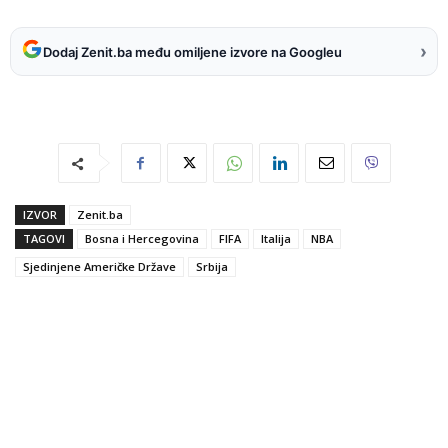
›
Dodaj Zenit.ba među omiljene izvore na Googleu
IZVOR
Zenit.ba
TAGOVI
Bosna i Hercegovina
FIFA
Italija
NBA
Sjedinjene Američke Države
Srbija