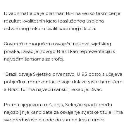
Divac smatra da je plasman BiH na veliko takmičenje
rezultat kvalitetnih igara i zasluženog uspjeha
ostvarenog tokom kvalifikacionog ciklusa.
Govoreći o mogućem osvajaču naslova svjetskog
prvaka, Divac je izdvojio Brazil kao reprezentaciju s
najvećim šansama za trofej.
“Brazil osvaja Svjetsko prvenstvo. U 95 posto slučajeva
pobjeđuju reprezentacije koje dolaze s iste hemisfere,
a Brazil tu ima najveću šansu”, rekao je Divac.
Prema njegovom mišljenju, Seleção spada među
najozbiljnije kandidate za osvajanje svjetske titule i ima
sve preduslove da ode do samog kraja turnira.