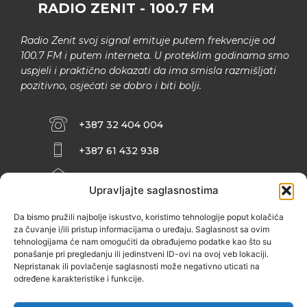
RADIO ZENIT - 100.7 FM
Radio Zenit svoj signal emituje putem frekvencije od
100.7 FM i putem interneta. U proteklim godinama smo
uspjeli i praktično dokazati da ima smisla razmišljati
pozitivno, osjećati se dobro i biti bolji.
+387 32 404 004
+387 61 432 938
INFO@ZENIT.BA
Upravljajte saglasnostima
HUSEINA KULENOVIĆA BR. 2 (RK
ZENIČANKA, 3. SPRAT), 72000 ZENICA
Da bismo pružili najbolje iskustvo, koristimo tehnologije poput kolačića
za čuvanje i/ili pristup informacijama o uređaju. Saglasnost sa ovim
tehnologijama će nam omogućiti da obrađujemo podatke kao što su
ponašanje pri pregledanju ili jedinstveni ID-ovi na ovoj veb lokaciji.
Nepristanak ili povlačenje saglasnosti može negativno uticati na
određene karakteristike i funkcije.