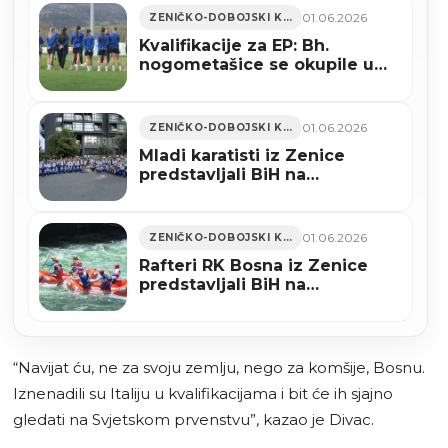
01.06.2026
ZENIČKO-DOBOJSKI KANTON
Kvalifikacije za EP: Bh.
nogometašice se okupile u
Zenici
01.06.2026
ZENIČKO-DOBOJSKI KANTON
Mladi karatisti iz Zenice
predstavljali BiH na
Balkanskom prvenstvu u
Istanbulu (FOTO)
01.06.2026
ZENIČKO-DOBOJSKI KANTON
Rafteri RK Bosna iz Zenice
predstavljali BiH na
Evropskom prvenstvu u Banjoj
Luci (FOTO)
“Navijat ću, ne za svoju zemlju, nego za komšije, Bosnu.
Iznenadili su Italiju u kvalifikacijama i bit će ih sjajno
gledati na Svjetskom prvenstvu”, kazao je Divac.