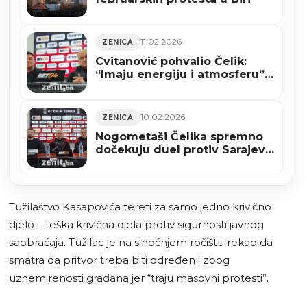
11.02.2026
ZENICA
Cvitanović pohvalio Čelik:
“Imaju energiju i atmosferu”
(VIDEO)
10.02.2026
ZENICA
Nogometaši Čelika spremno
dočekuju duel protiv Sarajeva
(VIDEO)
Tužilaštvo Kasapovića tereti za samo jedno krivično
djelo – teška krivična djela protiv sigurnosti javnog
saobraćaja. Tužilac je na sinoćnjem ročištu rekao da
smatra da pritvor treba biti određen i zbog
uznemirenosti građana jer “traju masovni protesti”.