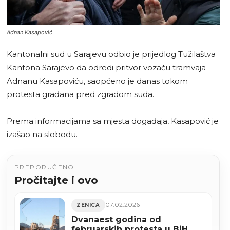
Adnan Kasapović
Kantonalni sud u Sarajevu odbio je prijedlog Tužilaštva
Kantona Sarajevo da odredi pritvor vozaču tramvaja
Adnanu Kasapoviću, saopćeno je danas tokom
protesta građana pred zgradom suda.
Prema informacijama sa mjesta događaja, Kasapović je
izašao na slobodu.
PREPORUČENO
Pročitajte i ovo
07.02.2026
ZENICA
Dvanaest godina od
februarskih protesta u BiH