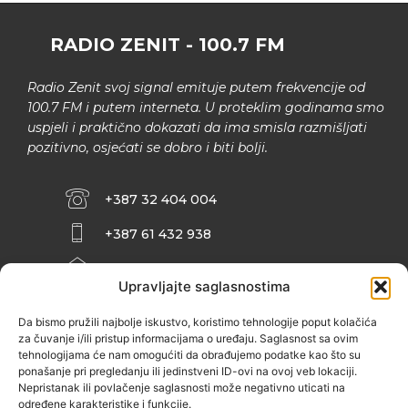
RADIO ZENIT - 100.7 FM
Radio Zenit svoj signal emituje putem frekvencije od
100.7 FM i putem interneta. U proteklim godinama smo
uspjeli i praktično dokazati da ima smisla razmišljati
pozitivno, osjećati se dobro i biti bolji.
+387 32 404 004
+387 61 432 938
INFO@ZENIT.BA
Upravljajte saglasnostima
HUSEINA KULENOVIĆA BR. 2 (RK
ZENIČANKA, 3. SPRAT), 72000 ZENICA
Da bismo pružili najbolje iskustvo, koristimo tehnologije poput kolačića
za čuvanje i/ili pristup informacijama o uređaju. Saglasnost sa ovim
tehnologijama će nam omogućiti da obrađujemo podatke kao što su
ponašanje pri pregledanju ili jedinstveni ID-ovi na ovoj veb lokaciji.
Nepristanak ili povlačenje saglasnosti može negativno uticati na
određene karakteristike i funkcije.