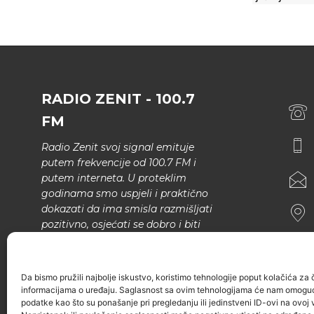
RADIO ZENIT - 100.7
FM
Radio Zenit svoj signal emituje
putem frekvencije od 100.7 FM i
putem interneta. U proteklim
godinama smo uspjeli i praktično
dokazati da ima smisla razmišljati
pozitivno, osjećati se dobro i biti
bolji.
U našem programu nema šunda,
Da bismo pružili najbolje iskustvo, koristimo tehnologije poput kolačića za ču
narodne muzike..
informacijama o uređaju. Saglasnost sa ovim tehnologijama će nam omoguć
podatke kao što su ponašanje pri pregledanju ili jedinstveni ID-ovi na ovoj v