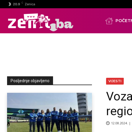
C
20.9
Zenica
POČET
Posljednje objavljeno
VIJESTI
Voza
regi
12.08.2024. |