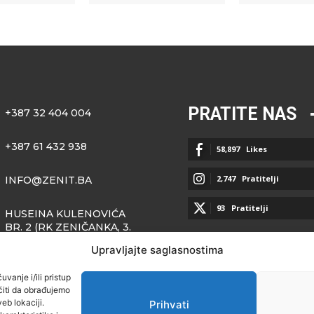
PRATITE NAS
+387 32 404 004
+387 61 432 938
58,897
Likes
2,747
Pratitelji
INFO@ZENIT.BA
93
Pratitelji
HUSEINA KULENOVIĆA
BR. 2 (RK ZENIČANKA, 3.
SPRAT), 72000 ZENICA
Upravljajte saglasnostima
vanje i/ili pristup
iti da obrađujemo
eb lokaciji.
Prihvati