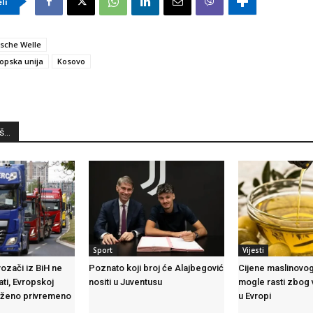
eli
sche Welle
opska unija
Kosovo
...
Sport
Vijesti
vozači iz BiH ne
Poznato koji broj će Alajbegović
Cijene maslinovog
ti, Evropskoj
nositi u Juventusu
mogle rasti zbog 
loženo privremeno
u Evropi