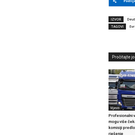
Podlij
IZVOR
Deut
TAGOVI
Evr
Pročitajte još
Vijesti
Profesionalni 
mogu više čeka
komisiji pred
rješenje