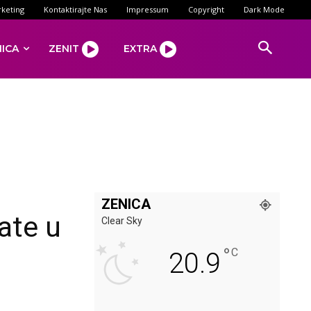
keting
Kontaktirajte Nas
Impressum
Copyright
Dark Mode
NICA
ZENIT
EXTRA
ZENICA
ate u
Clear Sky
°
C
20.9