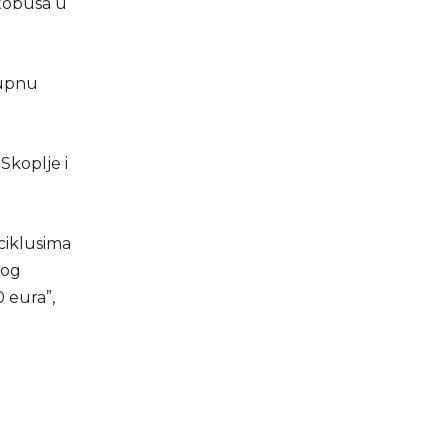
utobusa u
kupnu
Skoplje i
 ciklusima
nog
 eura”,