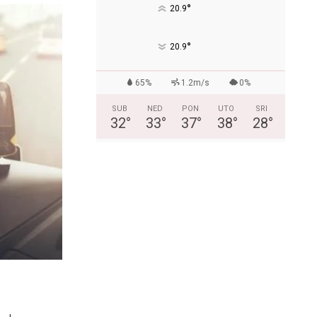
°
20.9
°
20.9
65%
1.2m/s
0%
SUB
NED
PON
UTO
SRI
32
°
33
°
37
°
38
°
28
°