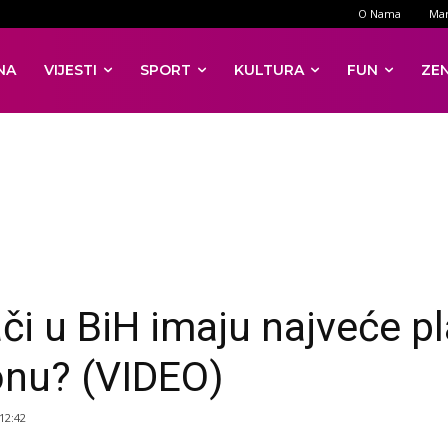
O Nama
Mar
NA
VIJESTI
SPORT
KULTURA
FUN
ZE
či u BiH imaju najveće pl
onu? (VIDEO)
 12:42