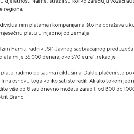
 djelatnost. Naime, istražili su koliko zarađuju vozači a
ve regiona.
individualnim platama i kompanijama, što ne odražava u
mjesečnu platu u nijednoj od zemalja.
ulzim Hamiti, radnik JSP-Javnog saobraćajnog preduzeća 
lata mi je 35.000 denara, oko 570 eura”, rekao je.
e plate, radimo po satima i ciklusima. Dakle plaćeni ste po
 ili na osnovu toga koliko sati ste radili. Ali ako tokom jed
ite više od 8 sati dnevno možete zaraditi od 800 do 1000
etrit Braho.