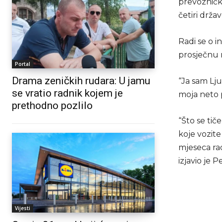
prevozničku
četiri drža
Radi se o 
prosječnu 
Portal
Drama zeničkih rudara: U jamu
“Ja sam Lj
se vratio radnik kojem je
moja neto p
prethodno pozlilo
“Što se tič
koje vozite
mjeseca rad
izjavio je P
Vijesti