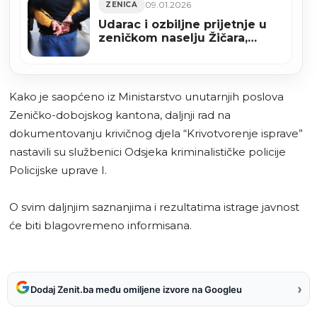
09.01.2026
ZENICA
Udarac i ozbiljne prijetnje u
zeničkom naselju Žičara,
osumnjičeni zadržan u
pritvoru
Kako je saopćeno iz Ministarstvo unutarnjih poslova
Zeničko-dobojskog kantona, daljnji rad na
dokumentovanju krivičnog djela “Krivotvorenje isprave”
nastavili su službenici Odsjeka kriminalističke policije
Policijske uprave I.
O svim daljnjim saznanjima i rezultatima istrage javnost
će biti blagovremeno informisana.
›
Dodaj Zenit.ba među omiljene izvore na Googleu