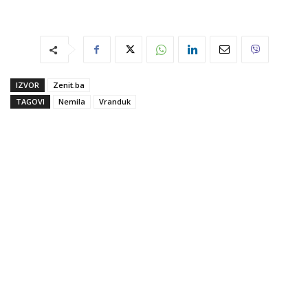
IZVOR
Zenit.ba
TAGOVI
Nemila
Vranduk