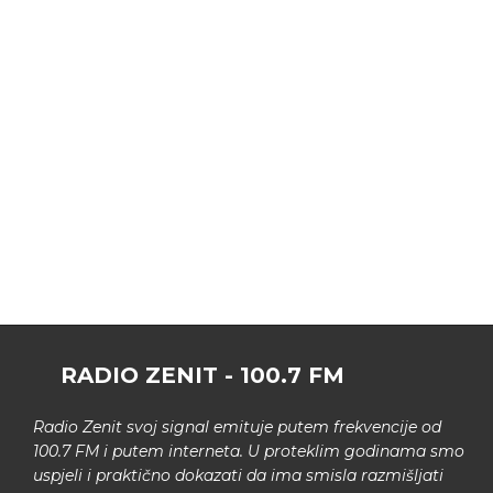
RADIO ZENIT - 100.7 FM
Radio Zenit svoj signal emituje putem frekvencije od
100.7 FM i putem interneta. U proteklim godinama smo
uspjeli i praktično dokazati da ima smisla razmišljati