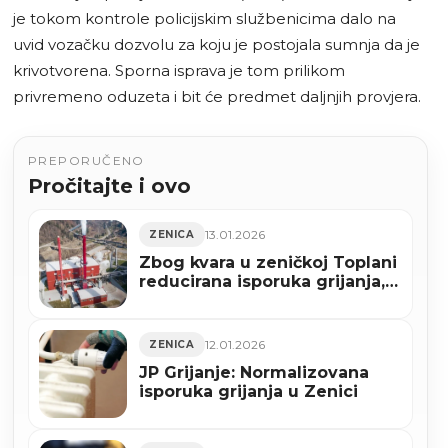
je tokom kontrole policijskim službenicima dalo na
uvid vozačku dozvolu za koju je postojala sumnja da je
krivotvorena. Sporna isprava je tom prilikom
privremeno oduzeta i bit će predmet daljnjih provjera.
PREPORUČENO
Pročitajte i ovo
13.01.2026
ZENICA
Zbog kvara u zeničkoj Toplani
reducirana isporuka grijanja,
normalizacija se očekuje
danas
12.01.2026
ZENICA
JP Grijanje: Normalizovana
isporuka grijanja u Zenici