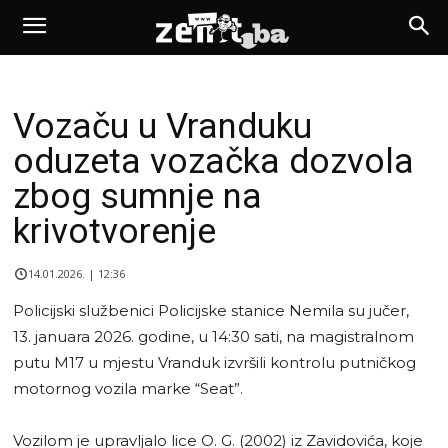
Vozaču u Vranduku
oduzeta vozačka dozvola
zbog sumnje na
krivotvorenje
14.01.2026. | 12:36
Policijski službenici Policijske stanice Nemila su jučer,
13. januara 2026. godine, u 14:30 sati, na magistralnom
putu M17 u mjestu Vranduk izvršili kontrolu putničkog
motornog vozila marke “Seat”.
Vozilom je upravljalo lice O. G. (2002) iz Zavidovića, koje