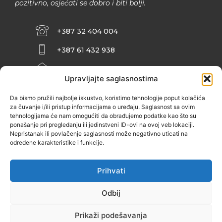
pozitivno, osjećati se dobro i biti bolji.
+387 32 404 004
+387 61 432 938
INFO@ZENIT.BA
Upravljajte saglasnostima
HUSEINA KULENOVIĆA BR. 2 (RK
ZENIČANKA, 3. SPRAT), 72000 ZENICA
Da bismo pružili najbolje iskustvo, koristimo tehnologije poput kolačića
za čuvanje i/ili pristup informacijama o uređaju. Saglasnost sa ovim
tehnologijama će nam omogućiti da obrađujemo podatke kao što su
ponašanje pri pregledanju ili jedinstveni ID-ovi na ovoj veb lokaciji.
Nepristanak ili povlačenje saglasnosti može negativno uticati na
određene karakteristike i funkcije.
Prihvati
Odbij
Prikaži podešavanja