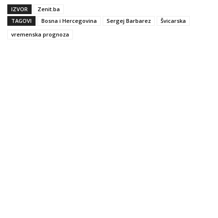
IZVOR
Zenit.ba
TAGOVI
Bosna i Hercegovina
Sergej Barbarez
Švicarska
vremenska prognoza