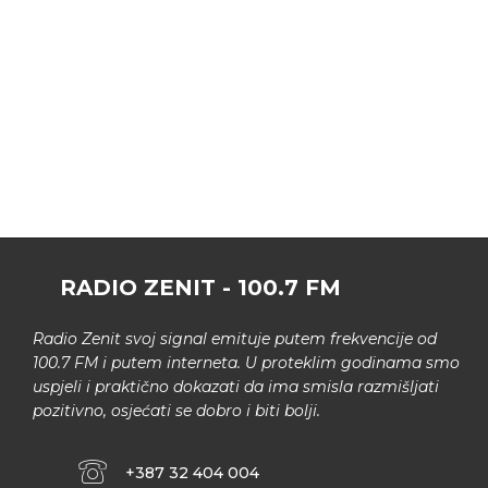
RADIO ZENIT - 100.7 FM
Radio Zenit svoj signal emituje putem frekvencije od
100.7 FM i putem interneta. U proteklim godinama smo
uspjeli i praktično dokazati da ima smisla razmišljati
pozitivno, osjećati se dobro i biti bolji.
+387 32 404 004