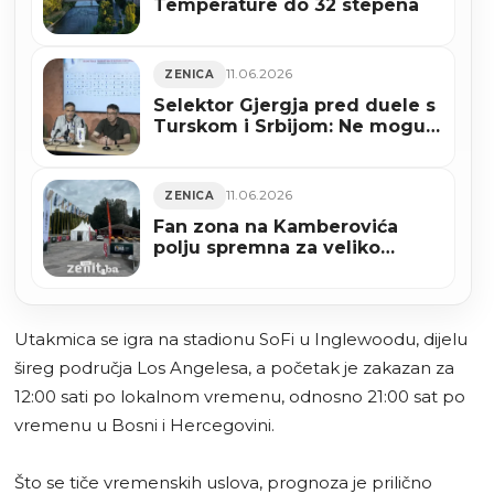
Temperature do 32 stepena
11.06.2026
ZENICA
Selektor Gjergja pred duele s
Turskom i Srbijom: Ne mogu
obećati rezultat, ali mogu da
ćemo dati sve od sebe
11.06.2026
ZENICA
Fan zona na Kamberovića
polju spremna za veliko
navijanje, večeras počinje
Svjetsko prvenstvo (FOTO)
Utakmica se igra na stadionu SoFi u Inglewoodu, dijelu
šireg područja Los Angelesa, a početak je zakazan za
12:00 sati po lokalnom vremenu, odnosno 21:00 sat po
vremenu u Bosni i Hercegovini.
Što se tiče vremenskih uslova, prognoza je prilično