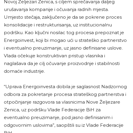
Novoj Željezari Zenica, s ciljem sprečavanja daljeg
urušavanja kompanije i očuvanja radnih mjesta.
Umjesto stečaja, zaključeno je da se pokrene proces
konsolidacije i restrukturisanja, uz institucionalnu
podršku. Kao ključni nosilac tog procesa prepoznat je
Energoinvest, koji bi mogao ući u strateško partnerstvo
i eventualno preuzimanje, uz jasno definisane uslove.
Vlada očekuje konstruktivan pristup vlasnika i
naglašava da je cilj očuvanje proizvodnje i stabilnosti
domaće industrije.
“Uprava Energoinvesta dobila je saglasnost Nadzornog
odbora za pokretanje procesa strateškog partnerstva i
otpočinjanje razgovora sa vlasnicima Nove Željezare
Zenica, uz podršku Vlade Federacije BiH za
eventualno preuzimanje, pod jasno definisanim i
odgovornim uslovima”, saopštili su iz Vlade Federacije
BiH.