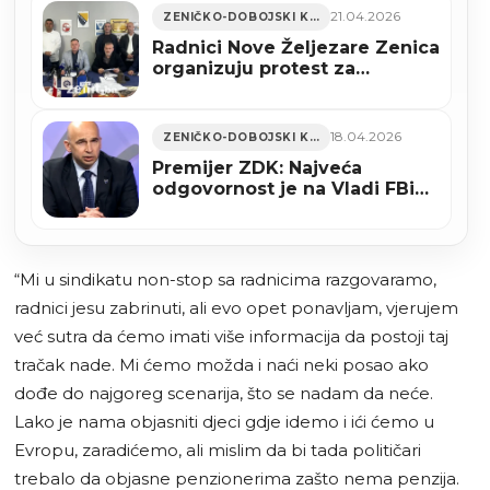
Zenica
21.04.2026
ZENIČKO-DOBOJSKI KANTON
Radnici Nove Željezare Zenica
organizuju protest za
očuvanje radnih mjesta u
Sarajevu
18.04.2026
ZENIČKO-DOBOJSKI KANTON
Premijer ZDK: Najveća
odgovornost je na Vladi FBiH,
tako lako su dopustili prodaju
Željezare novom vlasniku
“Mi u sindikatu non-stop sa radnicima razgovaramo,
radnici jesu zabrinuti, ali evo opet ponavljam, vjerujem
već sutra da ćemo imati više informacija da postoji taj
tračak nade. Mi ćemo možda i naći neki posao ako
dođe do najgoreg scenarija, što se nadam da neće.
Lako je nama objasniti djeci gdje idemo i ići ćemo u
Evropu, zaradićemo, ali mislim da bi tada političari
trebalo da objasne penzionerima zašto nema penzija.