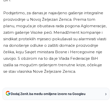
Podsjetimo, za danas je najavljeno gašenje integralne
proizvodnje u Novoj Željezari Zenica. Prema tom
planu, moguća je obustava rada pogona Aglomeracije,
zatim gašenje Visoke peći. Menadžment kompanije i
sindikat proteklih mjeseci pokušavali su alarmirati vlasti
na donošenje odluke o zaštiti domaće proizvodnje
čelika, koju Savjet ministara Bosne i Hercegovine nije
usvojio. S obzirom na to da je Vlada Federacije BiH
izašla sa mogućim rješenjem trenutne krize, očekuje
se stav vlasnika Nove Željezare Zenica.
›
Dodaj Zenit.ba među omiljene izvore na Googleu