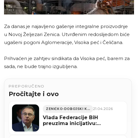
Za danas je najavljeno gašenje integralne proizvodnje
u Novoj Željezari Zenica. Utvrđenim redoslijedom biće
ugašeni pogoni Aglomeracije, Visoka peć i Čeličana.
Prihvaćen je zahtjev sindikata da Visoka peć, barem za
sada, ne bude trajno izgubljena.
PREPORUČENO
Pročitajte i ovo
21.04.2026
ZENIČKO-DOBOJSKI KANTON
Vlada Federacije BiH
preuzima inicijativu:
Konsolidacija umjesto
gašenja Nove Željezare