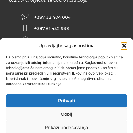
pozitivno, osjećati se dobro i biti bolji.
+387 32 404 004
+387 61 432 938
INFO@ZENIT.BA
Upravljajte saglasnostima
HUSEINA KULENOVIĆA BR. 2 (RK
ZENIČANKA, 3. SPRAT), 72000 ZENICA
Da bismo pružili najbolje iskustvo, koristimo tehnologije poput kolačića
za čuvanje i/ili pristup informacijama o uređaju. Saglasnost sa ovim
tehnologijama će nam omogućiti da obrađujemo podatke kao što su
ponašanje pri pregledanju ili jedinstveni ID-ovi na ovoj veb lokaciji.
Nepristanak ili povlačenje saglasnosti može negativno uticati na
određene karakteristike i funkcije.
Prihvati
Odbij
Prikaži podešavanja