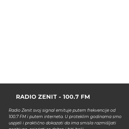
RADIO ZENIT - 100.7 FM
Radio Zenit svoj signal emituje putem frekvencije od
100.7 FM i putem interneta. U proteklim godinama smo
uspjeli i praktično dokazati da ima smisla razmišljati