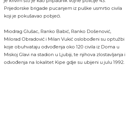
je krivim što je kao pripadnik Vojne policije 43.
Prijedorske brigade pucanjem iz puške usmrtio civila
koji je pokušavao pobjeći.
Miodrag Glušac, Ranko Babić, Ranko Došenović,
Milorad Obradović i Milan Vukić oslobođeni su optužbi
koje obuhvataju odvođenja oko 120 civila iz Doma u
Miskoj Glavi na stadion u Ljubiji, te njihova zlostavljanja i
odvođenja na lokalitet Kipe gdje su ubijeni u julu 1992.