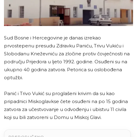
Sud Bosne i Hercegovine je danas izrekao
prvostepenu presudu Zdravku Paniću, Trivu Vukiću i
Slobodanu Kneževniću za zločine protiv čovječnosti na
području Prijedora u ljeto 1992. godine. Osuđeni su na
ukupno 40 godina zatvora. Petorica su oslobođena
optužbi.
Panić i Trivo Vukić su proglašeni krivim da su kao
pripadnici Miskoglavkse čete osuđeni na po 15 godina
zatvora za učestvovanje u odvođenju i ubistvu 11 civila
koji su bili zatvoreni u Domu u Miskoj Glavi.
PREPORUČENO