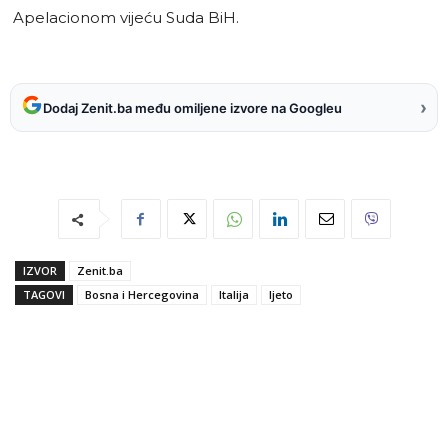
Apelacionom vijeću Suda BiH.
›
Dodaj Zenit.ba među omiljene izvore na Googleu
IZVOR
Zenit.ba
TAGOVI
Bosna i Hercegovina
Italija
ljeto