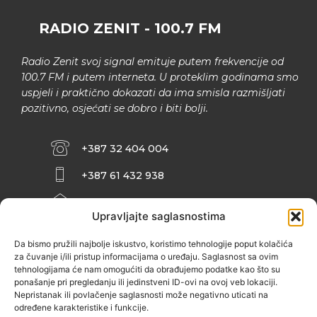
RADIO ZENIT - 100.7 FM
Radio Zenit svoj signal emituje putem frekvencije od
100.7 FM i putem interneta. U proteklim godinama smo
uspjeli i praktično dokazati da ima smisla razmišljati
pozitivno, osjećati se dobro i biti bolji.
+387 32 404 004
+387 61 432 938
INFO@ZENIT.BA
Upravljajte saglasnostima
HUSEINA KULENOVIĆA BR. 2 (RK
ZENIČANKA, 3. SPRAT), 72000 ZENICA
Da bismo pružili najbolje iskustvo, koristimo tehnologije poput kolačića
za čuvanje i/ili pristup informacijama o uređaju. Saglasnost sa ovim
tehnologijama će nam omogućiti da obrađujemo podatke kao što su
ponašanje pri pregledanju ili jedinstveni ID-ovi na ovoj veb lokaciji.
Nepristanak ili povlačenje saglasnosti može negativno uticati na
određene karakteristike i funkcije.