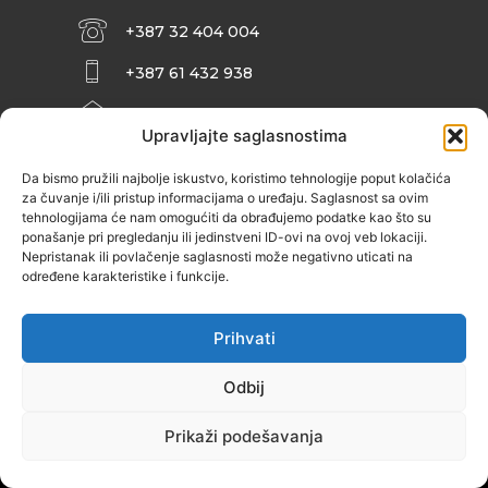
+387 32 404 004
+387 61 432 938
INFO@ZENIT.BA
Upravljajte saglasnostima
HUSEINA KULENOVIĆA BR. 2 (RK
ZENIČANKA, 3. SPRAT), 72000 ZENICA
Da bismo pružili najbolje iskustvo, koristimo tehnologije poput kolačića
za čuvanje i/ili pristup informacijama o uređaju. Saglasnost sa ovim
tehnologijama će nam omogućiti da obrađujemo podatke kao što su
ponašanje pri pregledanju ili jedinstveni ID-ovi na ovoj veb lokaciji.
Nepristanak ili povlačenje saglasnosti može negativno uticati na
određene karakteristike i funkcije.
Prihvati
Odbij
Prikaži podešavanja