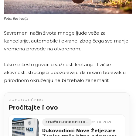
Foto: Ilustracija
Savremeni način života mnoge ljude veže za
kancelarije, automobile i ekrane, zbog čega sve manje
vremena provode na otvorenom.
Iako se često govori o važnosti kretanja i fizičke
aktivnosti, stručnjaci upozoravaju da ni sam boravak u
prirodnom okruženju ne bi trebalo zanemariti.
PREPORUČENO
Pročitajte i ovo
05.06.2026
ZENIČKO-DOBOJSKI KANTON
Rukovodioci Nove Željezare