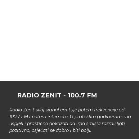
RADIO ZENIT - 100.7 FM
Radio Zenit svoj signal emituje putem frekvencije od
100.7 FM i putem interneta. U proteklim godinama smo
uspjeli i praktično dokazati da ima smisla razmišljati
pozitivno, osjećati se dobro i biti bolji.