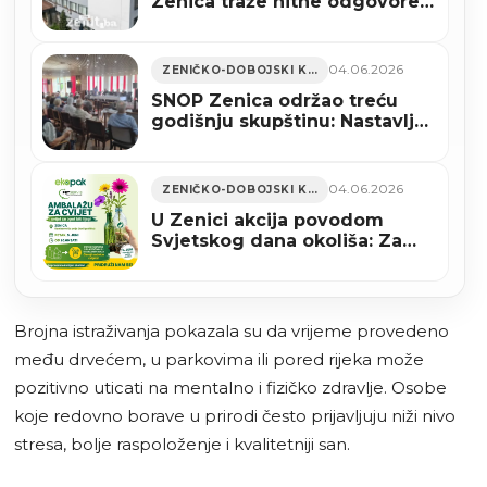
Zenica traže hitne odgovore
od Vlade FBiH
04.06.2026
ZENIČKO-DOBOJSKI KANTON
SNOP Zenica održao treću
godišnju skupštinu: Nastavlja
se borba za bolji položaj
onkoloških pacijenata
04.06.2026
ZENIČKO-DOBOJSKI KANTON
U Zenici akcija povodom
Svjetskog dana okoliša: Za
pet boca poklon sadnica
cvijeta
Brojna istraživanja pokazala su da vrijeme provedeno
među drvećem, u parkovima ili pored rijeka može
pozitivno uticati na mentalno i fizičko zdravlje. Osobe
koje redovno borave u prirodi često prijavljuju niži nivo
stresa, bolje raspoloženje i kvalitetniji san.