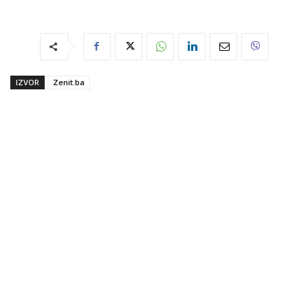
IZVOR
Zenit.ba