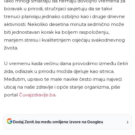
Iako mnogi smatraju da nemaju dovoljno vremena za
boravak u prirodi, stručnjaci savjetuju da se takvi
trenuci planiraju jednako ozbiljno kao i druge dnevne
aktivnosti. Nekoliko desetina minuta sedmično može
biti jednostavan korak ka boljem raspoloženju,
manjem stresu i kvalitetnijem osjećaju svakodnevnog
života.
U vremenu kada većinu dana provodimo između četiri
zida, odlazak u prirodu možda djeluje kao sitnica.
Međutim, upravo te male navike često imaju najveći
uticaj na naše zdravlje i opće stanje organizma, piše
portal
Čuvajzdravlje.ba
.
›
Dodaj Zenit.ba među omiljene izvore na Googleu