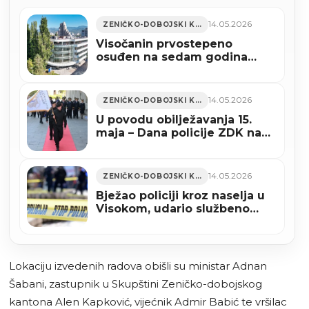
14.05.2026
ZENIČKO-DOBOJSKI KANTON
Visočanin prvostepeno
osuđen na sedam godina
zatvora, automobilom udario
policajca
14.05.2026
ZENIČKO-DOBOJSKI KANTON
U povodu obilježavanja 15.
maja – Dana policije ZDK na
spomen obilježju položeno
cvijeće (FOTO)
14.05.2026
ZENIČKO-DOBOJSKI KANTON
Bježao policiji kroz naselja u
Visokom, udario službeno
policajce, osuđen na sedam
godina zatvora
Lokaciju izvedenih radova obišli su ministar Adnan
Šabani, zastupnik u Skupštini Zeničko-dobojskog
kantona Alen Kapković, vijećnik Admir Babić te vršilac