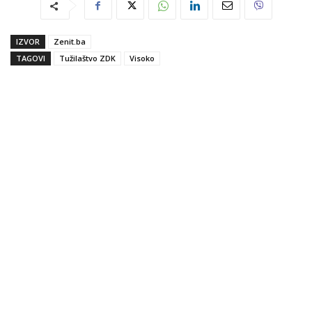
IZVOR
Zenit.ba
TAGOVI
Tužilaštvo ZDK
Visoko