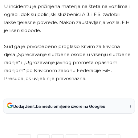
U incidentu je pričinjena materijalna šteta na vozilima i
ogradi, dok su policijski službenici A.J. i E.S. zadobili
lakše tjelesne povrede. Nakon zaustavljanja vozila, E.H.
je lišen slobode.
Sud ga je prvostepeno proglasio krivim za krivična
djela „Sprečavanje službene osobe u vršenju službene
radnje“ i „Ugrožavanje javnog prometa opasnom
radnjom“ po Krivičnom zakonu Federacije BiH.
Presuda još uvijek nije pravosnažna.
›
Dodaj Zenit.ba među omiljene izvore na Googleu