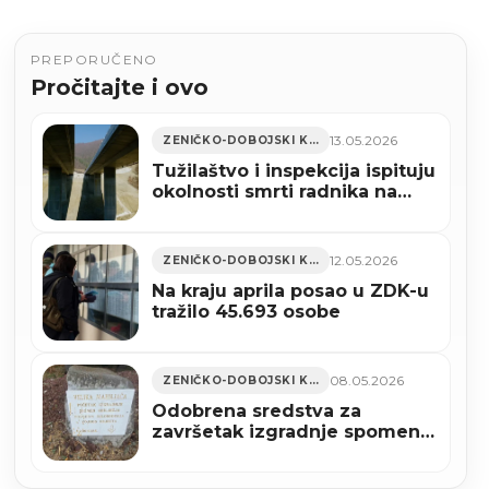
PREPORUČENO
Pročitajte i ovo
13.05.2026
ZENIČKO-DOBOJSKI KANTON
Tužilaštvo i inspekcija ispituju
okolnosti smrti radnika na
gradilištu autoputa A1
12.05.2026
ZENIČKO-DOBOJSKI KANTON
Na kraju aprila posao u ZDK-u
tražilo 45.693 osobe
08.05.2026
ZENIČKO-DOBOJSKI KANTON
Odobrena sredstva za
završetak izgradnje spomen-
obilježja šehidima Željeznog
Polja