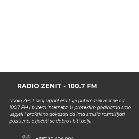
RADIO ZENIT - 100.7 FM
Radio Zenit svoj signal emituje putem frekvencije od
100.7 FM i putem interneta. U proteklim godinama smo
uspjeli i praktično dokazati da ima smisla razmišljati
pozitivno, osjećati se dobro i biti bolji.
+387 32 404 004