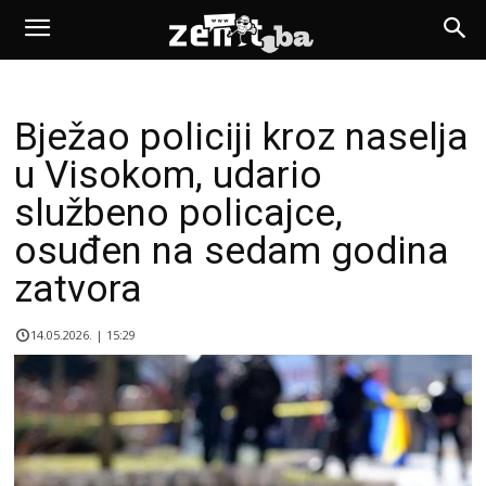
Bježao policiji kroz naselja
u Visokom, udario
službeno policajce,
osuđen na sedam godina
zatvora
14.05.2026. | 15:29