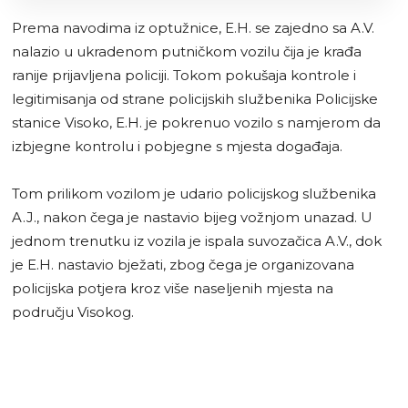
Prema navodima iz optužnice, E.H. se zajedno sa A.V.
nalazio u ukradenom putničkom vozilu čija je krađa
ranije prijavljena policiji. Tokom pokušaja kontrole i
legitimisanja od strane policijskih službenika Policijske
stanice Visoko, E.H. je pokrenuo vozilo s namjerom da
izbjegne kontrolu i pobjegne s mjesta događaja.
Tom prilikom vozilom je udario policijskog službenika
A.J., nakon čega je nastavio bijeg vožnjom unazad. U
jednom trenutku iz vozila je ispala suvozačica A.V., dok
je E.H. nastavio bježati, zbog čega je organizovana
policijska potjera kroz više naseljenih mjesta na
području Visokog.