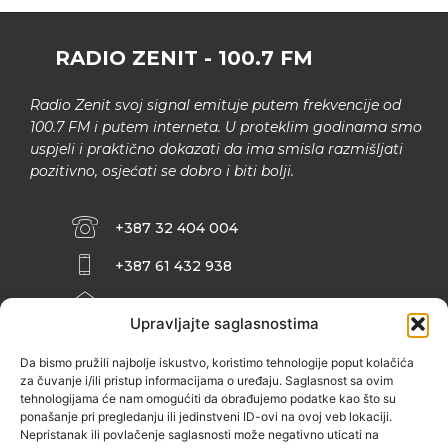
RADIO ZENIT - 100.7 FM
Radio Zenit svoj signal emituje putem frekvencije od
100.7 FM i putem interneta. U proteklim godinama smo
uspjeli i praktično dokazati da ima smisla razmišljati
pozitivno, osjećati se dobro i biti bolji.
+387 32 404 004
+387 61 432 938
INFO@ZENIT.BA
Upravljajte saglasnostima
HUSEINA KULENOVIĆA BR. 2 (RK
ZENIČANKA, 3. SPRAT), 72000 ZENICA
Da bismo pružili najbolje iskustvo, koristimo tehnologije poput kolačića
za čuvanje i/ili pristup informacijama o uređaju. Saglasnost sa ovim
tehnologijama će nam omogućiti da obrađujemo podatke kao što su
ponašanje pri pregledanju ili jedinstveni ID-ovi na ovoj veb lokaciji.
Nepristanak ili povlačenje saglasnosti može negativno uticati na