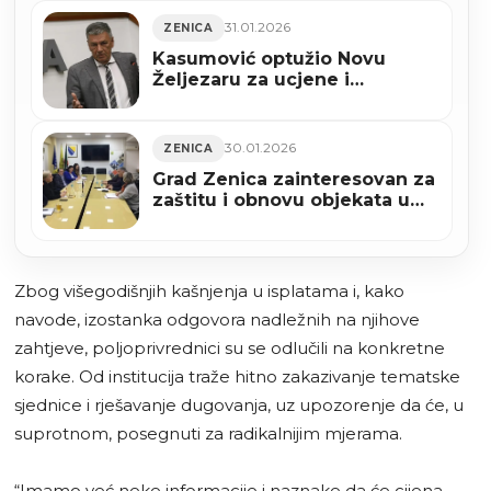
Zenici
31.01.2026
ZENICA
Kasumović optužio Novu
Željezaru za ucjene i
zastrašivanje građana Zenice
30.01.2026
ZENICA
Grad Zenica zainteresovan za
zaštitu i obnovu objekata u
sklopu kompleksa RMU
“Zenica”
Zbog višegodišnjih kašnjenja u isplatama i, kako
navode, izostanka odgovora nadležnih na njihove
zahtjeve, poljoprivrednici su se odlučili na konkretne
korake. Od institucija traže hitno zakazivanje tematske
sjednice i rješavanje dugovanja, uz upozorenje da će, u
suprotnom, posegnuti za radikalnijim mjerama.
“Imamo već neke informacije i naznake da će cijena