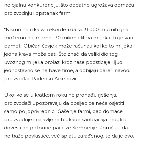
nelojalnu konkurenciju, što dodatno ugrožava domaću
proizvodnju i opstanak farmi.
“Nismo mi nikakvi rekorderi da sa 31.000 muznih grla
možemo da imamo 130 miliona litara mlijeka. To je van
pameti. Običan čovjek može računati koliko to mlijeka
jedna krava može dati. Što znači da veliki dio tog
uvoznog mlijeka prolazi kroz naše podsticaje i ljudi
jednostavno se ne bave time, a dobijaju pare”, navodi
proizvođač Radenko Arsenović.
Ukoliko se u kratkom roku ne pronađu rješenja,
proizvođači upozoravaju da posljedice neće osjetiti
samo poljoprivrednici. Gašenje farmi, pad domaće
proizvodnje i najavljene blokade saobraćaja mogli bi
dovesti do potpune paralize Semberije. Poručuju da
ne traže povlastice, već isplatu zarađenog, te da je ovo,