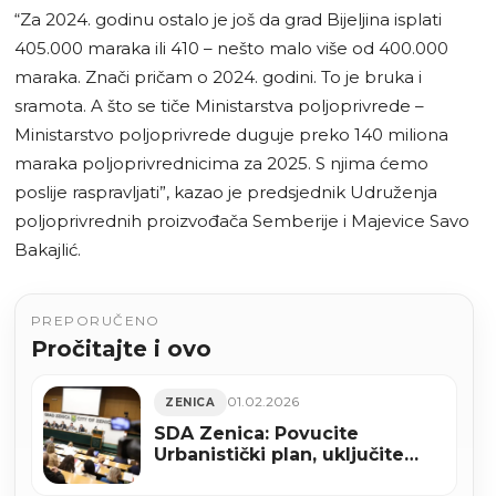
“Za 2024. godinu ostalo je još da grad Bijeljina isplati
405.000 maraka ili 410 – nešto malo više od 400.000
maraka. Znači pričam o 2024. godini. To je bruka i
sramota. A što se tiče Ministarstva poljoprivrede –
Ministarstvo poljoprivrede duguje preko 140 miliona
maraka poljoprivrednicima za 2025. S njima ćemo
poslije raspravljati”, kazao je predsjednik Udruženja
poljoprivrednih proizvođača Semberije i Majevice Savo
Bakajlić.
PREPORUČENO
Pročitajte i ovo
01.02.2026
ZENICA
SDA Zenica: Povucite
Urbanistički plan, uključite
struku, spriječite spalionicu u