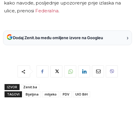
kako navode, posljednje upozorenje prije izlaska na
ulice, prenosi
Federalna
.
›
Dodaj Zenit.ba među omiljene izvore na Googleu
IZVOR
Zenit.ba
TAGOVI
Bijeljina
mlijeko
PDV
UIO BiH