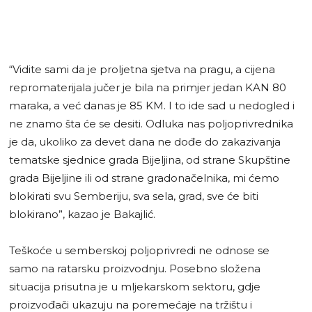
“Vidite sami da je proljetna sjetva na pragu, a cijena
repromaterijala jučer je bila na primjer jedan KAN 80
maraka, a već danas je 85 KM. I to ide sad u nedogled i
ne znamo šta će se desiti. Odluka nas poljoprivrednika
je da, ukoliko za devet dana ne dođe do zakazivanja
tematske sjednice grada Bijeljina, od strane Skupštine
grada Bijeljine ili od strane gradonačelnika, mi ćemo
blokirati svu Semberiju, sva sela, grad, sve će biti
blokirano”, kazao je Bakajlić.
Teškoće u semberskoj poljoprivredi ne odnose se
samo na ratarsku proizvodnju. Posebno složena
situacija prisutna je u mljekarskom sektoru, gdje
proizvođači ukazuju na poremećaje na tržištu i