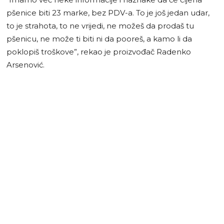
pšenice biti 23 marke, bez PDV-a. To je još jedan udar,
to je strahota, to ne vrijedi, ne možeš da prodaš tu
pšenicu, ne može ti biti ni da pooreš, a kamo li da
poklopiš troškove”, rekao je proizvođač Radenko
Arsenović.