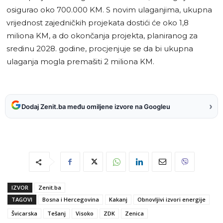
osigurao oko 700.000 KM. S novim ulaganjima, ukupna
vrijednost zajedničkih projekata dostići će oko 1,8
miliona KM, a do okončanja projekta, planiranog za
sredinu 2028. godine, procjenjuje se da bi ukupna
ulaganja mogla premašiti 2 miliona KM.
›
Dodaj Zenit.ba među omiljene izvore na Googleu
IZVOR
Zenit.ba
TAGOVI
Bosna i Hercegovina
Kakanj
Obnovljivi izvori energije
Švicarska
Tešanj
Visoko
ZDK
Zenica