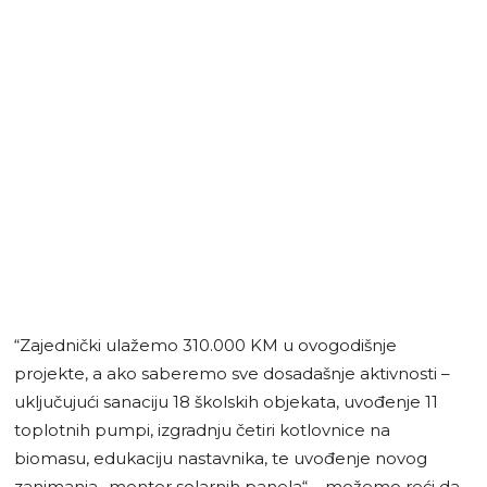
“Zajednički ulažemo 310.000 KM u ovogodišnje
projekte, a ako saberemo sve dosadašnje aktivnosti –
uključujući sanaciju 18 školskih objekata, uvođenje 11
toplotnih pumpi, izgradnju četiri kotlovnice na
biomasu, edukaciju nastavnika, te uvođenje novog
zanimanja „monter solarnih panela“ – možemo reći da