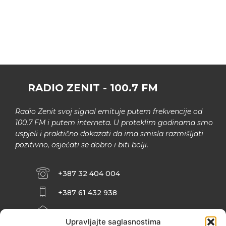
RADIO ZENIT - 100.7 FM
Radio Zenit svoj signal emituje putem frekvencije od
100.7 FM i putem interneta. U proteklim godinama smo
uspjeli i praktično dokazati da ima smisla razmišljati
pozitivno, osjećati se dobro i biti bolji.
+387 32 404 004
+387 61 432 938
INFO@ZENIT.BA
Upravljajte saglasnostima