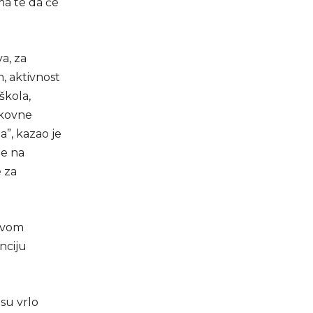
ma te da će
a, za
m, aktivnost
škola,
ukovne
”, kazao je
 te na
e za
novom
nciju
su vrlo