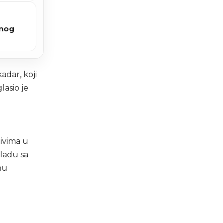
vnog
adar, koji
lasio je
ivima u
ladu sa
nu