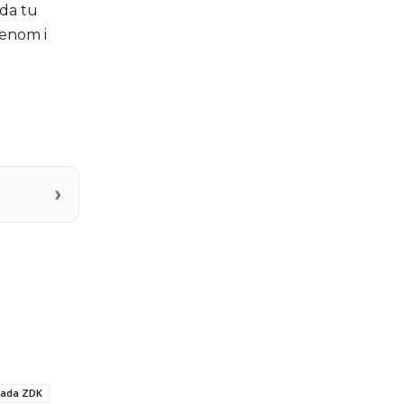
 da tu
menom i
›
lada ZDK