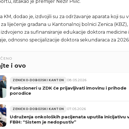
rtu, istakao je premijer Nezir Pivić.
a KM, dodao je, izdvojili su za održavanje aparata koji su 
za liječenje građana u Kantonalnoj bolnici Zenica (KBZ),
 izdvojeno za sufinansiranje edukacije doktora medicine 
ije, odnosno specijalizacije doktora sekundaraca za 2026
UČENO
jte i ovo
08.05.2026
ZENIČKO-DOBOJSKI KANTON
Funkcioneri u ZDK će prijavljivati imovinu i prihode
porodice
07.05.2026
ZENIČKO-DOBOJSKI KANTON
Udruženja onkoloških pacijenata uputila inicijativu 
FBiH: “Sistem je nedopustiv”