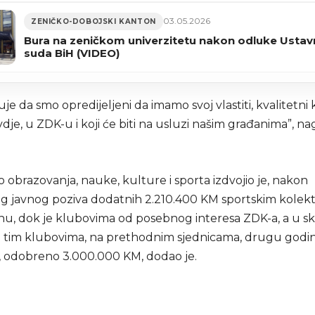
03.05.2026
ZENIČKO-DOBOJSKI KANTON
Bura na zeničkom univerzitetu nakon odluke Usta
suda BiH (VIDEO)
je da smo opredijeljeni da imamo svoj vlastiti, kvalitetni k
ovdje, u ZDK-u i koji će biti na usluzi našim građanima”, nag
o obrazovanja, nauke, kulture i sporta izdvojio je, nakon
 javnog poziva dodatnih 2.210.400 KM sportskim kolekt
u, dok je klubovima od posebnog interesa ZDK-a, a u sk
tim klubovima, na prethodnim sjednicama, drugu godi
 odobreno 3.000.000 KM, dodao je.