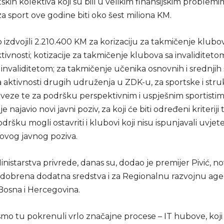
skih kolektiva koji su bili u velikim finansijskim problemi
za sport ove godine biti oko šest miliona KM.
izdvojili 2.210.400 KM za korizaciju za takmičenje klubov
ivnosti; kotizacije za takmičenje klubova sa invaliditeto
invaliditetom; za takmičenje učenika osnovnih i srednjih 
 aktivnosti drugih udruženja u ZDK-u, za sportske i str
veze te za podršku perspektivnim i uspješnim sportistima
 je najavio novi javni poziv, za koji će biti određeni kriteriji
dršku mogli ostavriti i klubovi koji nisu ispunjavali uvjet
 ovog javnog poziva.
nistarstva privrede, danas su, dodao je premijer Pivić, 
obrena dodatna sredstva i za Regionalnu razvojnu age
Bosna i Hercegovina.
mo tu pokrenuli vrlo značajne procese – IT hubove, koji 