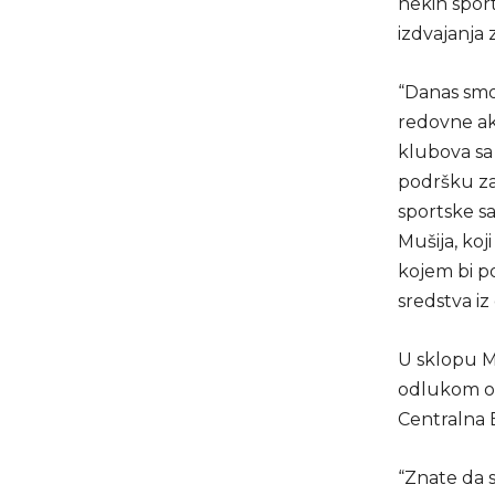
nekih sport
izdvajanja 
“Danas smo 
redovne akt
klubova sa 
podršku za
sportske sa
Mušija, koji
kojem bi po
sredstva iz
U sklopu Mi
odlukom od
Centralna 
“Znate da s