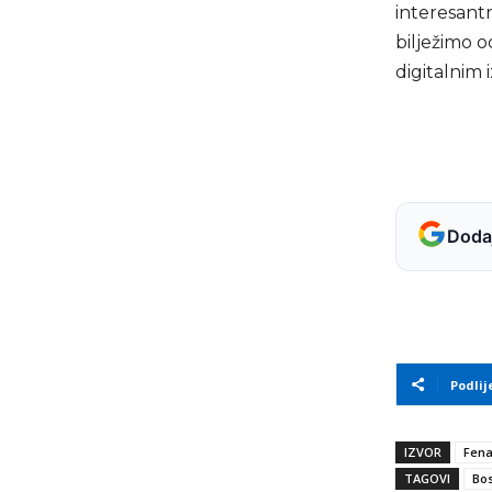
interesantn
bilježimo 
digitalnim 
Dodaj
Podlij
IZVOR
Fen
TAGOVI
Bos