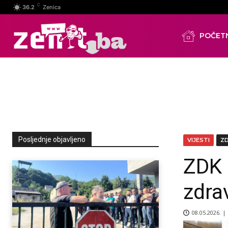
C
36.2
Zenica
POČET
Posljednje objavljeno
VIJESTI
Z
ZDK 
zdra
08.05.2026. |