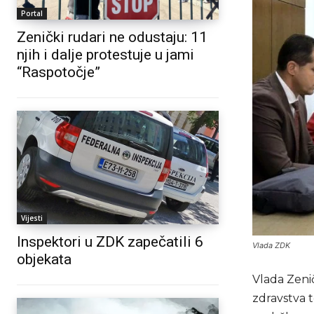
Portal
Zenički rudari ne odustaju: 11
njih i dalje protestuje u jami
“Raspotočje”
Vijesti
Inspektori u ZDK zapečatili 6
Vlada ZDK
objekata
Vlada Zenič
zdravstva 