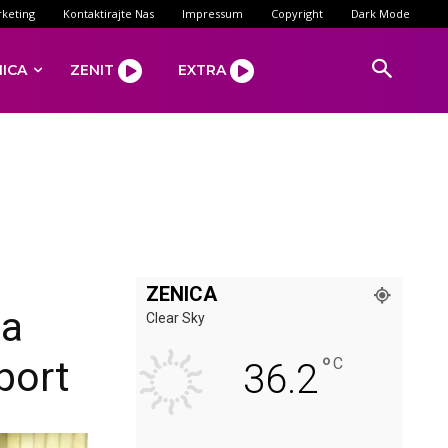
keting
Kontaktirajte Nas
Impressum
Copyright
Dark Mode
NICA
ZENIT
EXTRA
ZENICA
za
Clear Sky
°
port
C
36.2