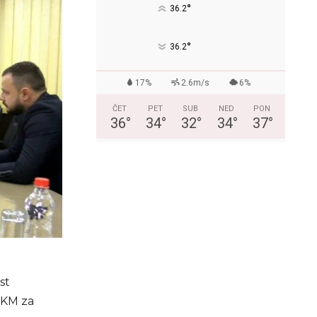
°
36.2
°
36.2
17%
2.6m/s
6%
ČET
PET
SUB
NED
PON
36
°
34
°
32
°
34
°
37
°
st
 KM za