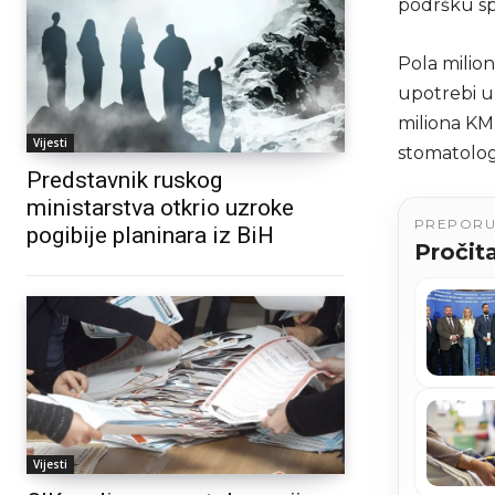
podršku spo
Pola milion
upotrebi u 
miliona KM
Vijesti
stomatolog
Predstavnik ruskog
ministarstva otkrio uzroke
PREPOR
pogibije planinara iz BiH
Pročita
Vijesti