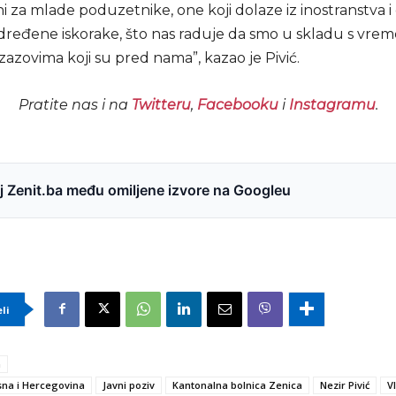
i za mlade poduzetnike, one koji dolaze iz inostranstva i
određene iskorake, što nas raduje da smo u skladu s vre
izazovima koji su pred nama”, kazao je Pivić.
Pratite nas i na
Twitteru
,
Facebooku
i
Instagramu
.
 Zenit.ba među omiljene izvore na Googleu
eli
a
na i Hercegovina
Javni poziv
Kantonalna bolnica Zenica
Nezir Pivić
V