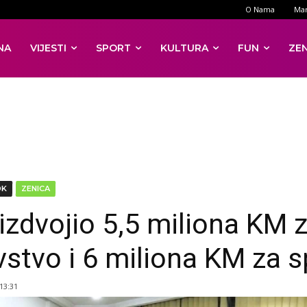
O Nama
Mar
NA
VIJESTI
SPORT
KULTURA
FUN
ZE
DK
ZENICA
izdvojio 5,5 miliona KM 
vstvo i 6 miliona KM za s
 13:31