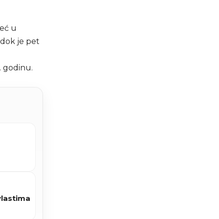
već u
 dok je pet
i
. godinu.
vlastima