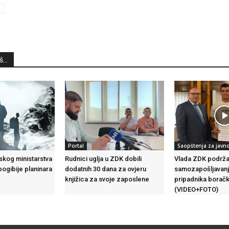
a
...
Portal
Saopštenja za javn
skog ministarstva
Rudnici uglja u ZDK dobili
Vlada ZDK podrža
pogibije planinara
dodatnih 30 dana za ovjeru
samozapošljavanj
knjižica za svoje zaposlene
pripadnika borač
(VIDEO+FOTO)