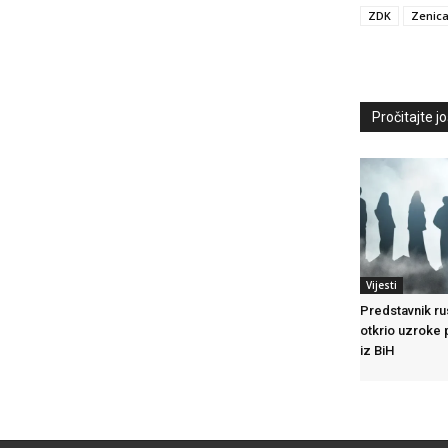
ZDK
Zenic
Pročitajte još
Vijesti
Predstavnik ru
otkrio uzroke 
iz BiH