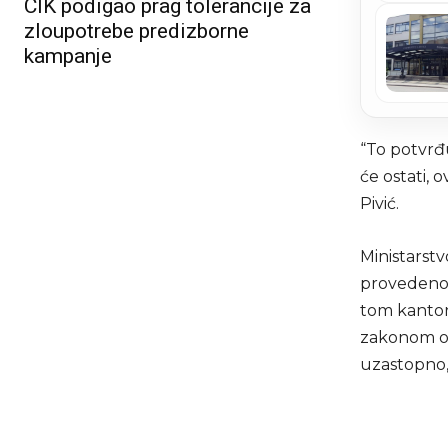
CIK podigao prag tolerancije za
zloupotrebe predizborne
kampanje
“To potvrđu
će ostati, 
Pivić.
Ministarstv
provedenog
tom kanton
zakonom o 
uzastopno,