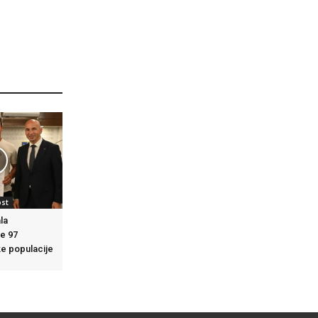
ost
la
e 97
ke populacije