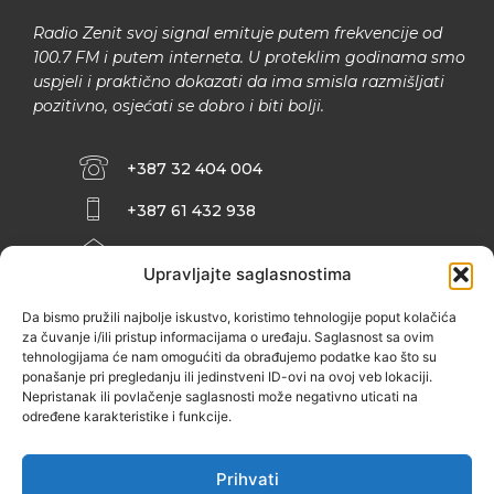
Radio Zenit svoj signal emituje putem frekvencije od
100.7 FM i putem interneta. U proteklim godinama smo
uspjeli i praktično dokazati da ima smisla razmišljati
pozitivno, osjećati se dobro i biti bolji.
+387 32 404 004
+387 61 432 938
INFO@ZENIT.BA
Upravljajte saglasnostima
HUSEINA KULENOVIĆA BR. 2 (RK
ZENIČANKA, 3. SPRAT), 72000 ZENICA
Da bismo pružili najbolje iskustvo, koristimo tehnologije poput kolačića
za čuvanje i/ili pristup informacijama o uređaju. Saglasnost sa ovim
tehnologijama će nam omogućiti da obrađujemo podatke kao što su
ponašanje pri pregledanju ili jedinstveni ID-ovi na ovoj veb lokaciji.
Nepristanak ili povlačenje saglasnosti može negativno uticati na
određene karakteristike i funkcije.
Prihvati