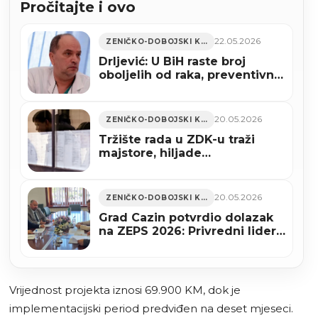
Pročitajte i ovo
22.05.2026
ZENIČKO-DOBOJSKI KANTON
Drljević: U BiH raste broj
oboljelih od raka, preventivnih
programa u FBiH ni na vidiku
20.05.2026
ZENIČKO-DOBOJSKI KANTON
Tržište rada u ZDK-u traži
majstore, hiljade
nezaposlenih u evidenciji
20.05.2026
ZENIČKO-DOBOJSKI KANTON
Grad Cazin potvrdio dolazak
na ZEPS 2026: Privredni lideri
iz Krajine stižu u Zenicu
Vrijednost projekta iznosi 69.900 KM, dok je
implementacijski period predviđen na deset mjeseci.