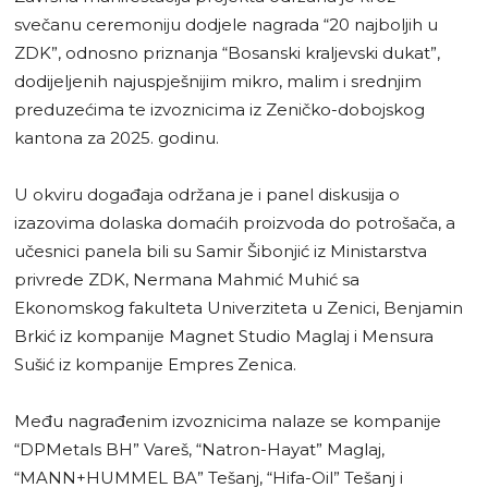
svečanu ceremoniju dodjele nagrada “20 najboljih u
ZDK”, odnosno priznanja “Bosanski kraljevski dukat”,
dodijeljenih najuspješnijim mikro, malim i srednjim
preduzećima te izvoznicima iz Zeničko-dobojskog
kantona za 2025. godinu.
U okviru događaja održana je i panel diskusija o
izazovima dolaska domaćih proizvoda do potrošača, a
učesnici panela bili su Samir Šibonjić iz Ministarstva
privrede ZDK, Nermana Mahmić Muhić sa
Ekonomskog fakulteta Univerziteta u Zenici, Benjamin
Brkić iz kompanije Magnet Studio Maglaj i Mensura
Sušić iz kompanije Empres Zenica.
Među nagrađenim izvoznicima nalaze se kompanije
“DPMetals BH” Vareš, “Natron-Hayat” Maglaj,
“MANN+HUMMEL BA” Tešanj, “Hifa-Oil” Tešanj i