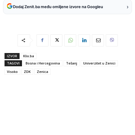
›
Dodaj Zenit.ba među omiljene izvore na Googleu
IZVOR
Klix.ba
TAGOVI
Bosna i Hercegovina
Tešanj
Univerzitet u Zenici
Visoko
ZDK
Zenica