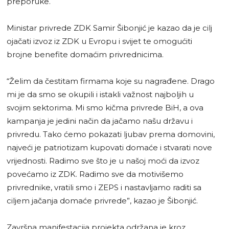
preporuke.
Ministar privrede ZDK Samir Šibonjić je kazao da je cilj
ojačati izvoz iz ZDK u Evropu i svijet te omogućiti
brojne benefite domaćim privrednicima.
“Želim da čestitam firmama koje su nagrađene. Drago
mi je da smo se okupili i istakli važnost najboljih u
svojim sektorima. Mi smo kičma privrede BiH, a ova
kampanja je jedini način da jačamo našu državu i
privredu. Tako ćemo pokazati ljubav prema domovini,
najveći je patriotizam kupovati domaće i stvarati nove
vrijednosti. Radimo sve što je u našoj moći da izvoz
povećamo iz ZDK. Radimo sve da motivišemo
privrednike, vratili smo i ZEPS i nastavljamo raditi sa
ciljem jačanja domaće privrede”, kazao je Šibonjić.
Završna manifestacija projekta održana je kroz