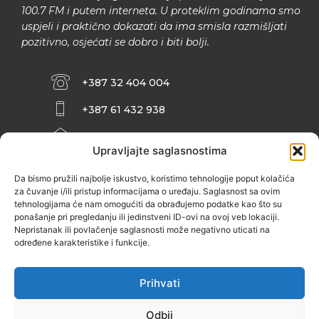
100.7 FM i putem interneta. U proteklim godinama smo
uspjeli i praktično dokazati da ima smisla razmišljati
pozitivno, osjećati se dobro i biti bolji.
+387 32 404 004
+387 61 432 938
INFO@ZENIT.BA
Upravljajte saglasnostima
HUSEINA KULENOVIĆA BR. 2 (RK
ZENIČANKA, 3. SPRAT), 72000 ZENICA
Da bismo pružili najbolje iskustvo, koristimo tehnologije poput kolačića
za čuvanje i/ili pristup informacijama o uređaju. Saglasnost sa ovim
tehnologijama će nam omogućiti da obrađujemo podatke kao što su
ponašanje pri pregledanju ili jedinstveni ID-ovi na ovoj veb lokaciji.
Nepristanak ili povlačenje saglasnosti može negativno uticati na
određene karakteristike i funkcije.
Prihvati
Odbij