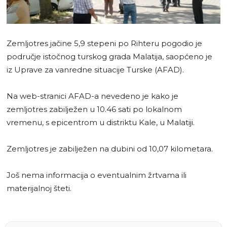
Zemljotres jačine 5,9 stepeni po Rihteru pogodio je
područje istočnog turskog grada Malatija, saopćeno je
iz Uprave za vanredne situacije Turske (AFAD).
Na web-stranici AFAD-a nevedeno je kako je
zemljotres zabilježen u 10.46 sati po lokalnom
vremenu, s epicentrom u distriktu Kale, u Malatiji.
Zemljotres je zabilježen na dubini od 10,07 kilometara.
Još nema informacija o eventualnim žrtvama ili
materijalnoj šteti.