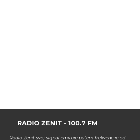
RADIO ZENIT - 100.7 FM
Radio Zenit svoj signal emituje putem frekvencije od