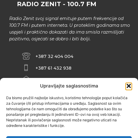
RADIO ZENIT - 100.7 FM
Radio Zenit svoj signal emituje putem frekvencije od
100.7 FM i putem interneta. U proteklim godinama smo
uspjeli i praktično dokazati da ima smisla razmišljati
pozitivno, osjećati se dobro i biti bolji.
+387 32 404 004
+387 61 432 938
INFO@ZENIT.BA
Upravljajte saglasnostima
HUSEINA KULENOVIĆA BR. 2 (RK
ZENIČANKA, 3. SPRAT), 72000 ZENICA
Da bismo pružili najbolje iskustvo, koristimo tehnologije poput kolačića
za čuvanje i/ili pristup informacijama o uređaju. Saglasnost sa ovim
tehnologijama će nam omogućiti da obrađujemo podatke kao što su
ponašanje pri pregledanju ili jedinstveni ID-ovi na ovoj veb lokaciji.
Nepristanak ili povlačenje saglasnosti može negativno uticati na
određene karakteristike i funkcije.