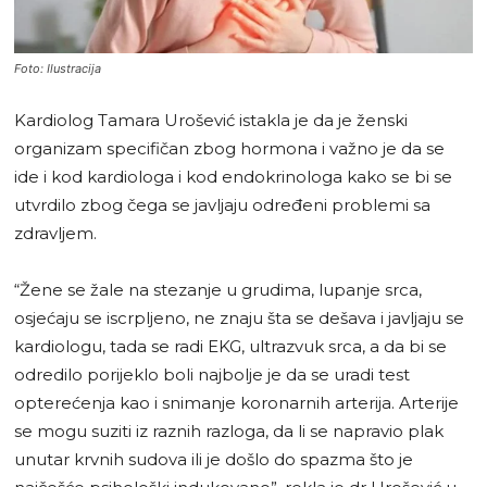
Foto: Ilustracija
Kardiolog Tamara Urošević istakla je da je ženski
organizam specifičan zbog hormona i važno je da se
ide i kod kardiologa i kod endokrinologa kako se bi se
utvrdilo zbog čega se javljaju određeni problemi sa
zdravljem.
“Žene se žale na stezanje u grudima, lupanje srca,
osjećaju se iscrpljeno, ne znaju šta se dešava i javljaju se
kardiologu, tada se radi EKG, ultrazvuk srca, a da bi se
odredilo porijeklo boli najbolje je da se uradi test
opterećenja kao i snimanje koronarnih arterija. Arterije
se mogu suziti iz raznih razloga, da li se napravio plak
unutar krvnih sudova ili je došlo do spazma što je