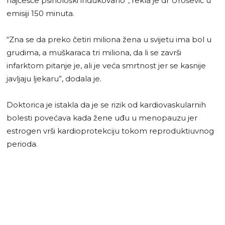
najčešće psihološki indukovano”, rekla je dr Urošević u
emisiji 150 minuta.
“Zna se da preko četiri miliona žena u svijetu ima bol u
grudima, a muškaraca tri miliona, da li se završi
infarktom pitanje je, ali je veća smrtnost jer se kasnije
javljaju ljekaru”, dodala je.
Doktorica je istakla da je se rizik od kardiovaskularnih
bolesti povećava kada žene uđu u menopauzu jer
estrogen vrši kardioprotekciju tokom reproduktiuvnog
perioda.