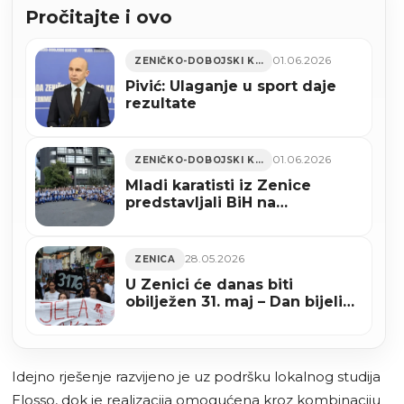
Pročitajte i ovo
01.06.2026
ZENIČKO-DOBOJSKI KANTON
Pivić: Ulaganje u sport daje
rezultate
01.06.2026
ZENIČKO-DOBOJSKI KANTON
Mladi karatisti iz Zenice
predstavljali BiH na
Balkanskom prvenstvu u
Istanbulu (FOTO)
28.05.2026
ZENICA
U Zenici će danas biti
obilježen 31. maj – Dan bijelih
traka
Idejno rješenje razvijeno je uz podršku lokalnog studija
Elosso, dok je realizacija omogućena kroz kombinaciju