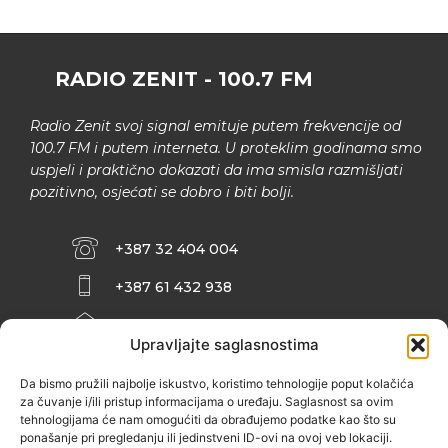
RADIO ZENIT - 100.7 FM
Radio Zenit svoj signal emituje putem frekvencije od
100.7 FM i putem interneta. U proteklim godinama smo
uspjeli i praktično dokazati da ima smisla razmišljati
pozitivno, osjećati se dobro i biti bolji.
+387 32 404 004
+387 61 432 938
INFO@ZENIT.BA
Upravljajte saglasnostima
HUSEINA KULENOVIĆA BR. 2 (RK
ZENIČANKA, 3. SPRAT), 72000 ZENICA
Da bismo pružili najbolje iskustvo, koristimo tehnologije poput kolačića
za čuvanje i/ili pristup informacijama o uređaju. Saglasnost sa ovim
tehnologijama će nam omogućiti da obrađujemo podatke kao što su
ponašanje pri pregledanju ili jedinstveni ID-ovi na ovoj veb lokaciji.