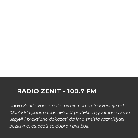
RADIO ZENIT - 100.7 FM
Radio Zenit svoj signal emituje putem frekvencije od
100.7 FM i putem interneta. U proteklim godinama smo
uspjeli i praktično dokazati da ima smisla razmišljati
pozitivno, osjećati se dobro i biti bolji.