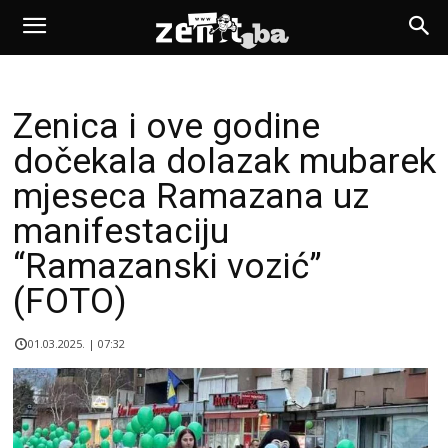
Zenica i ove godine
dočekala dolazak mubarek
mjeseca Ramazana uz
manifestaciju
“Ramazanski vozić”
(FOTO)
01.03.2025. | 07:32