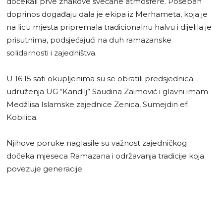
dočekali prve znakove svečane atmosfere. Poseban
doprinos događaju dala je ekipa iz Merhameta, koja je
na licu mjesta pripremala tradicionalnu halvu i dijelila je
prisutnima, podsjećajući na duh ramazanske
solidarnosti i zajedništva.
U 16:15 sati okupljenima su se obratili predsjednica
udruženja UG “Kandilj” Saudina Zaimović i glavni imam
Medžlisa Islamske zajednice Zenica, Sumejdin ef.
Kobilica.
Njihove poruke naglasile su važnost zajedničkog
dočeka mjeseca Ramazana i održavanja tradicije koja
povezuje generacije.