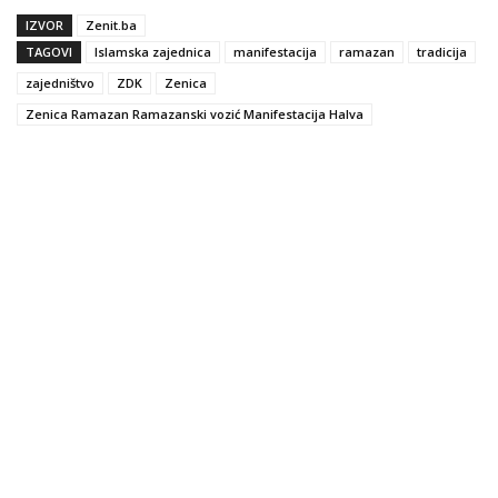
IZVOR
Zenit.ba
TAGOVI
Islamska zajednica
manifestacija
ramazan
tradicija
zajedništvo
ZDK
Zenica
Zenica Ramazan Ramazanski vozić Manifestacija Halva