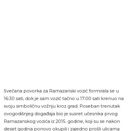
Svečana povorka za Ramazanski vozić formirala se u
16:30 sati, dok je sam vozić tačno u 17:00 sati krenuo na
svoju simboličnu vožnju kroz grad. Poseban trenutak
ovogodišnjeg događaja bio je susret učesnika prvog
Ramazanskog vozića iz 2015. godine, koji su se nakon
deset godina ponovo okupili i zajedno prošli ulicama