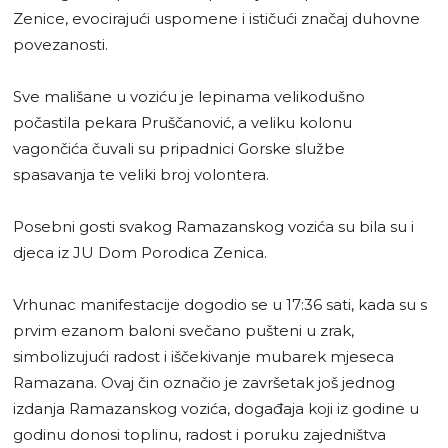
Zenice, evocirajući uspomene i ističući značaj duhovne
povezanosti.
Sve mališane u voziću je lepinama velikodušno
počastila pekara Pruščanović, a veliku kolonu
vagončića čuvali su pripadnici Gorske službe
spasavanja te veliki broj volontera.
Posebni gosti svakog Ramazanskog vozića su bila su i
djeca iz JU Dom Porodica Zenica.
Vrhunac manifestacije dogodio se u 17:36 sati, kada su s
prvim ezanom baloni svečano pušteni u zrak,
simbolizujući radost i iščekivanje mubarek mjeseca
Ramazana. Ovaj čin označio je završetak još jednog
izdanja Ramazanskog vozića, događaja koji iz godine u
godinu donosi toplinu, radost i poruku zajedništva