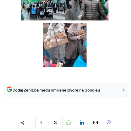
›
Dodaj Zenit.ba među omiljene izvore na Googleu