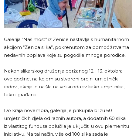
Galerija “Naš most” iz Zenice nastavlja s humanitarnom
akcijom “Zenica slika”, pokrenutom za pomoć žrtvama
nedavnih poplava koje su pogodile mnoge porodice.
Nakon slikarskog druženja održanog 12. i 13. oktobra
ove godine, na kojem su stvoreni brojni umjetnički
radovi, akcija je naišla na veliki odaziv kako umjetnika,
tako i građana.
Do kraja novembra, galerija je prikupila blizu 60
umjetničkih djela od raznih autora, a dodatnih 60 slika
iz vlastitog fundusa odlučila je uključiti u ovu plemenitu
inicijativu. Na taj način, više od 100 slika sada je