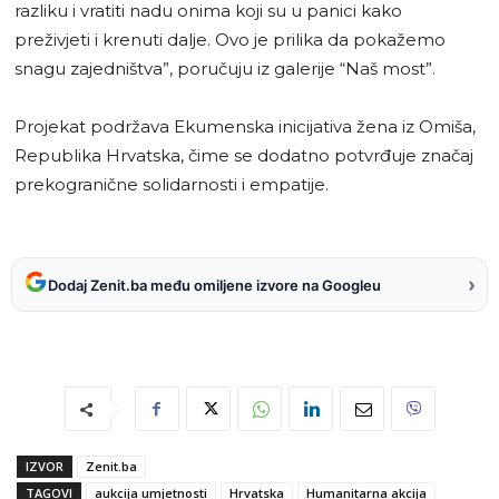
razliku i vratiti nadu onima koji su u panici kako
preživjeti i krenuti dalje. Ovo je prilika da pokažemo
snagu zajedništva”, poručuju iz galerije “Naš most”.
Projekat podržava Ekumenska inicijativa žena iz Omiša,
Republika Hrvatska, čime se dodatno potvrđuje značaj
prekogranične solidarnosti i empatije.
›
Dodaj Zenit.ba među omiljene izvore na Googleu
IZVOR
Zenit.ba
TAGOVI
aukcija umjetnosti
Hrvatska
Humanitarna akcija