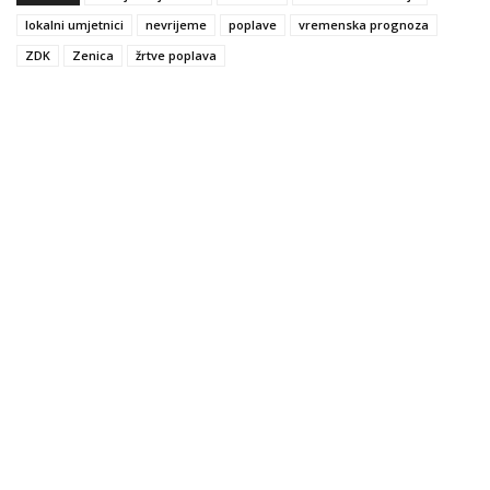
lokalni umjetnici
nevrijeme
poplave
vremenska prognoza
ZDK
Zenica
žrtve poplava