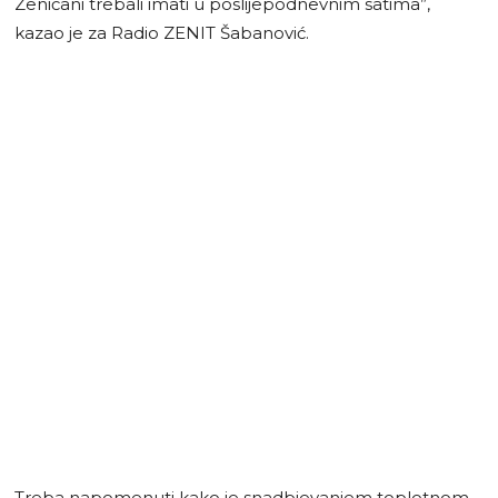
Zeničani trebali imati u poslijepodnevnim satima”,
kazao je za Radio ZENIT Šabanović.
Treba napomenuti kako je snadbjevanjem toplotnom