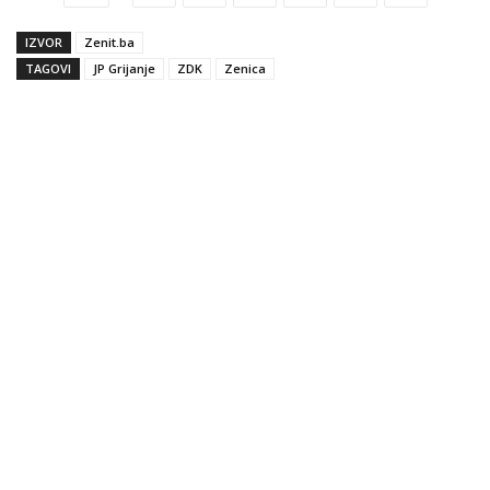
IZVOR
Zenit.ba
TAGOVI
JP Grijanje
ZDK
Zenica