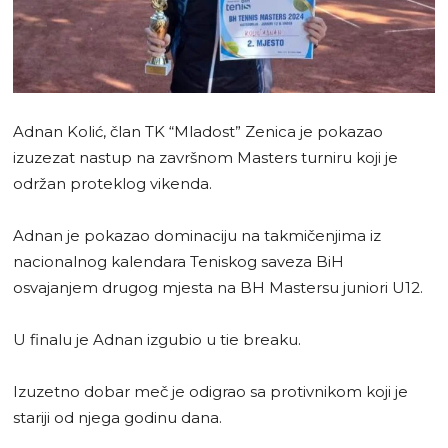
Adnan Kolić, član TK “Mladost” Zenica je pokazao
izuzezat nastup na završnom Masters turniru koji je
održan proteklog vikenda.
Adnan je pokazao dominaciju na takmičenjima iz
nacionalnog kalendara Teniskog saveza BiH
osvajanjem drugog mjesta na BH Mastersu juniori U12.
U finalu je Adnan izgubio u tie breaku.
Izuzetno dobar meč je odigrao sa protivnikom koji je
stariji od njega godinu dana.