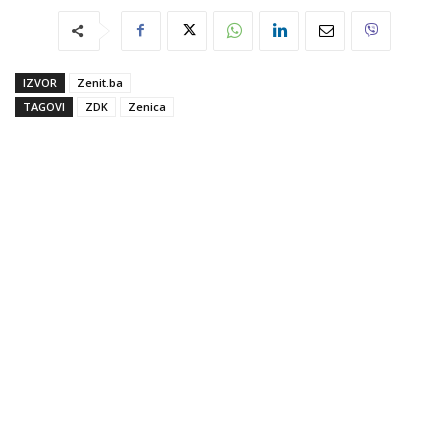
IZVOR
Zenit.ba
TAGOVI
ZDK
Zenica