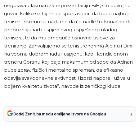
osigurava plasman za reprezentaciju BiH, što dovoljno
govori koliko se taj mladi sportaš bori da bude najbolji
teniser. Iskreno se nadamo da će nadležni konačno da
prepoznaju rad i uspjeh ovog uspješnog mladog
tenisera, te da mu omoguće osnovne uslove za
treniranje. Zahvaljujemo se tenis trenerima Ajdinu i Dini
na veoma dobrom radu i uspjehu, kao i kondicionom
treneru Goranu koji daje maksimum od sebe da Adnan
bude zdrav, fizički i mentalno spreman, da efikasno
obavlja svakodnevne aktivnosti i izdrži napore i uživa u
boljem kvalitetu života”, navode iz zeničkog kluba.
›
Dodaj Zenit.ba među omiljene izvore na Googleu