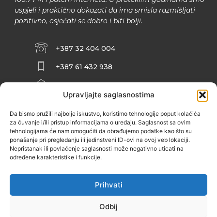
uspjeli i praktično dokazati da ima smisla razmišljati
pozitivno, osjećati se dobro i biti bolji.
+387 32 404 004
+387 61 432 938
INFO@ZENIT.BA
Upravljajte saglasnostima
HUSEINA KULENOVIĆA BR. 2 (RK
ZENIČANKA, 3. SPRAT), 72000 ZENICA
Da bismo pružili najbolje iskustvo, koristimo tehnologije poput kolačića
za čuvanje i/ili pristup informacijama o uređaju. Saglasnost sa ovim
tehnologijama će nam omogućiti da obrađujemo podatke kao što su
ponašanje pri pregledanju ili jedinstveni ID-ovi na ovoj veb lokaciji.
Nepristanak ili povlačenje saglasnosti može negativno uticati na
određene karakteristike i funkcije.
Prihvati
Odbij