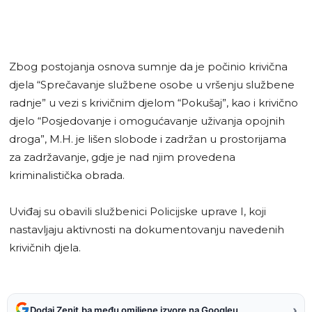
Zbog postojanja osnova sumnje da je počinio krivična
djela “Sprečavanje službene osobe u vršenju službene
radnje” u vezi s krivičnim djelom “Pokušaj”, kao i krivično
djelo “Posjedovanje i omogućavanje uživanja opojnih
droga”, M.H. je lišen slobode i zadržan u prostorijama
za zadržavanje, gdje je nad njim provedena
kriminalistička obrada.
Uviđaj su obavili službenici Policijske uprave I, koji
nastavljaju aktivnosti na dokumentovanju navedenih
krivičnih djela.
›
Dodaj Zenit.ba među omiljene izvore na Googleu