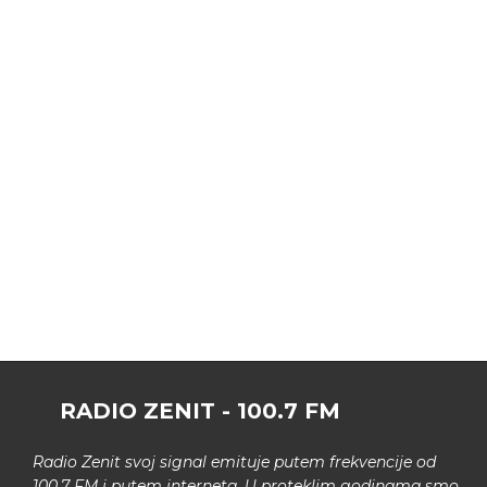
RADIO ZENIT - 100.7 FM
Radio Zenit svoj signal emituje putem frekvencije od
100.7 FM i putem interneta. U proteklim godinama smo