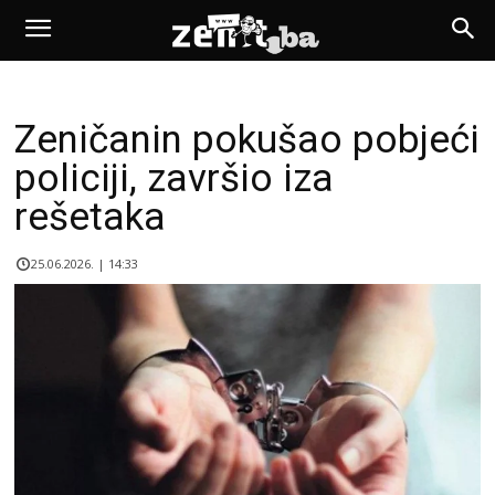
Zeničanin pokušao pobjeći
policiji, završio iza
rešetaka
25.06.2026. | 14:33