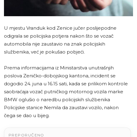
U mjestu Vranduk kod Zenice jučer poslijepodne
odigrala se policijska potjera nakon što se vozač
automobila nije zaustavio na znak policijskih
službenika, već je pokušao pobjeći.
Prema informacijama iz Ministarstva unutrašnjih
poslova Zeničko-dobojskog kantona, incident se
dogodio 24. juna u 16.15 sati, kada se prilikom kontrole
saobraćaja vozač putničkog motornog vozila marke
BMW oglušio o naredbu policijskih službenika
Policijske stanice Nemila da zaustavi vozilo, nakon
čega se dao u bijeg.
PREPORUČENO