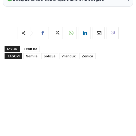
IZVOR
Zenit.ba
TAGOVI
Nemila
policija
Vranduk
Zenica