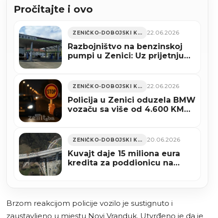
Pročitajte i ovo
22.06.2026
ZENIČKO-DOBOJSKI KANTON
Razbojništvo na benzinskoj
pumpi u Zenici: Uz prijetnju
nožem otuđeni predmeti
22.06.2026
ZENIČKO-DOBOJSKI KANTON
Policija u Zenici oduzela BMW
vozaču sa više od 4.600 KM
neplaćenih kazni
20.06.2026
ZENIČKO-DOBOJSKI KANTON
Kuvajt daje 15 miliona eura
kredita za poddionicu na
Koridoru Vc
Brzom reakcijom policije vozilo je sustignuto i
zaustavljeno u mjestu Novi Vranduk. Utvrđeno je da je